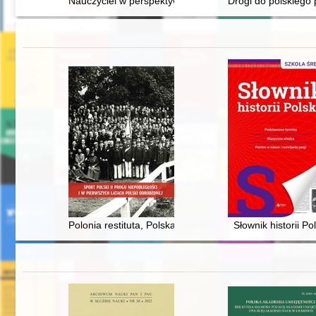
Nauczyciel w perspektywie czasopisma "Kościół i Szkoł
Drogi do polskiego 
Polonia restituta, Polska odrodzona
Słownik historii Pol