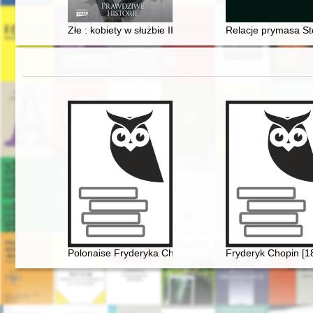
Złe : kobiety w służbie III Rzeszy
Relacje prymasa St
Polonaise Fryderyka Chopina. Zagadka inicjalnej figur
Fryderyk Chopin [1