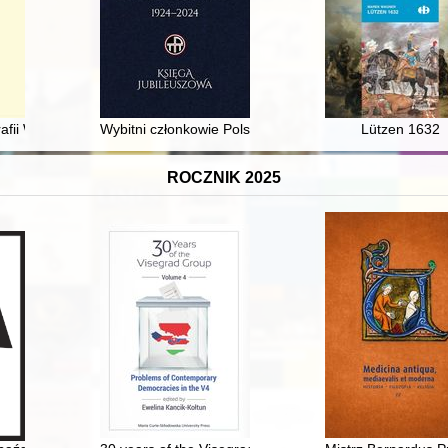
i XVIII wieku : Listy Wiary jako źródło do badania dziejów religijności
rafii Wiżajny : (wybrane zagadnienia)
Wybitni członkowie Polskiego Towarzystwa Teologiczn
Lützen 1632
ROCZNIK 2025