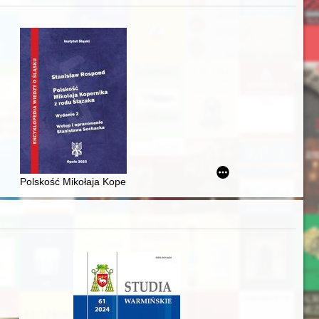
zczaństwa w 2. poł. XIX w
acheckich w XVI-wiecznej Rzeczypospolitej
Polskość Mikołaja Kopernika z rodu Ślązaka