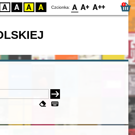
0
D
BW
YB
BY
F0
F1
F2
Czcionka:
OLSKIEJ