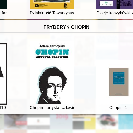
efana Wyszyńskiego z biskupami śląskimi
Działalność Towarzystwa Miłośników Torunia w okresie
Dzieje koszykówki
FRYDERYK CHOPIN
y dźwiękowej
810-1849] i jego muzyka
Chopin : artysta, człowiek
Chopin. 1,