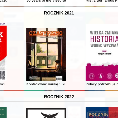
a" (1846-1848)
października 1956 roku
30 years of the Visegrad Group. Vol. 4,
Mistrz Bernardus P
ROCZNIK 2021
ski
Kontrolować naukę : Służba Bezpieczeństwa wobec Un
Polacy potrzebują hi
ROCZNIK 2022