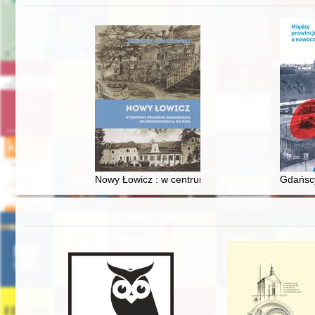
Nowy Łowicz : w centrum poligonu drawskiego od
Gdańscy