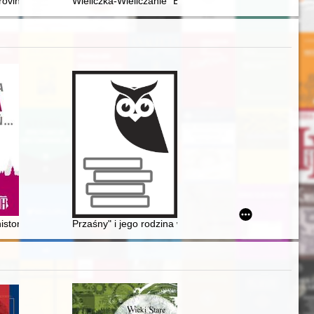
rovincialis o afrodyzjakach, sposobach na niepłodność i środkach sto
Wieliczka-Wieliczanie" Bis! : ocalić przeszłość od zapo
iwersytetu Śląskiego
storii krytycznej
Przaśny" i jego rodzina wyrazowa : na marginesie art