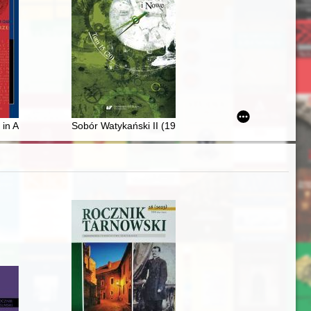
arszawa, 4-29 VIII 2022
teriały badań) = Šul'coznavčì stežki Profesora Mihajla Šalati : (materìa
ia in American popular memory : reflections on the film "Three stories of
Sobór Watykański II (1962-1965) : czas wielkiej reform