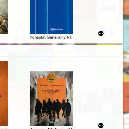
 kobiet = Woman's asceticism in German pietism at the turn of the 17th a
ego : 100 biogramów na 100 lecie Polskiego Towarzystwa Teologiczneg
Konsulat Generalny RP w Wilnie (1991-2008) - dzieje mis