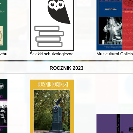
ta Dutkowa jaką znałem
hulz/Cranach" : Kordegarda, Galeria Narodowego Centrum Kultury, W
Ścieżki schulzologiczne Profesora Mychajła Szałaty : (ma
Multicultural Galic
ROCZNIK 2023