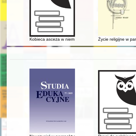
Kobieca asceza w niemieckim pietyzmie na przełomie XVII 
Życie religijne w pa