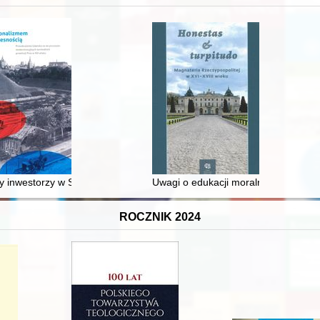
 średniowiecza do dziś
 inwestorzy w Sopocie : prestiż finansowy i towarzyski lokalnego mies
Uwagi o edukacji moralnej synów szl
ROCZNIK 2024