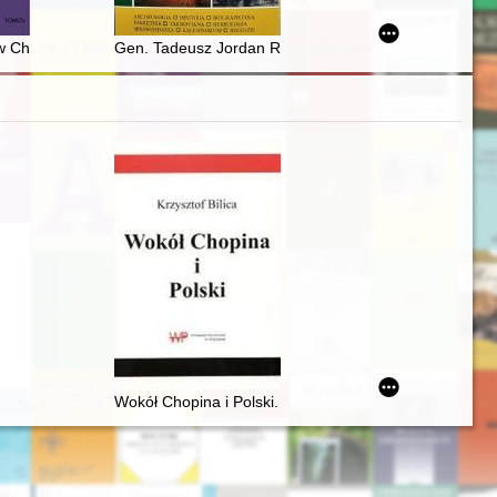
 od 17 maja 2019 r. do 3 września 2020 r
 w Chełmie
Gen. Tadeusz Jordan Rozwadowski w Tarnowie
Wokół Chopina i Polski. Siedem szkiców