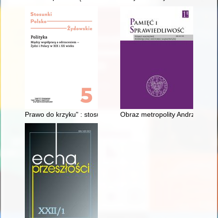
Prawo do krzyku" : stosunki polsko-żydowskie w latach 1918-1
Obraz metropolity Andrzeja Szep