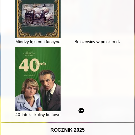
Między lękiem i fascynacją : bałtyckie impresje Jana Nepomu
Bolszewicy w polskim dworze
40-latek : kulisy kultowego serialu
ROCZNIK 2025