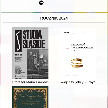
ROCZNIK 2024
Profesor Maria Pawłowiczowa (1923-2016) i jej prace badawcz
Swój” czy „obcy”? : wybrane ko