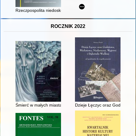
Rzeczpospolita niedoskonała - recenzja]
ROCZNIK 2022
Śmierć w małych miastach Małopolski w XVI-XVIII wieku (w świ
Dzieje Łęczyc oraz Godętowa, W