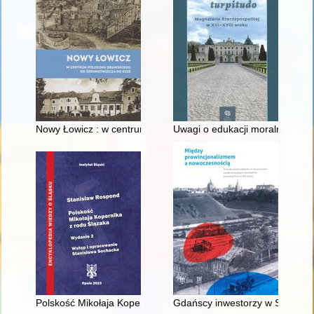
Nowy Łowicz : w centrum poligonu drawskiego od średniowiecz
Uwagi o edukacji moralnej synó
Polskość Mikołaja Kopernika z rodu Ślązaka
Gdańscy inwestorzy w Sopocie :