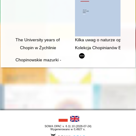
The University years of Fryderyk Chopin
Kilka uwag o naturze opery, cz
Chopin w Żychlinie
Kolekcja Chopinianów Edourda
Chopinowskie mazurki - czyli folklor a pojęcie muzyki narodowe
SOWA OPAC v. 6.11.10 (2026-07-24)
Wygenerowano w 0,4927 s.