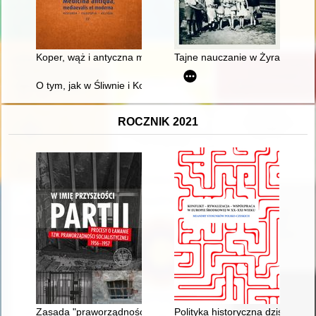
Koper, wąż i antyczna medycyna
Tajne nauczanie w Żyrardowie w
O tym, jak w Śliwnie i Konowałach kościoły budowano
ROCZNIK 2021
Zasada "praworządności socjalistycznej" jako wyznacznik dzi
Polityka historyczna dziś i jutro