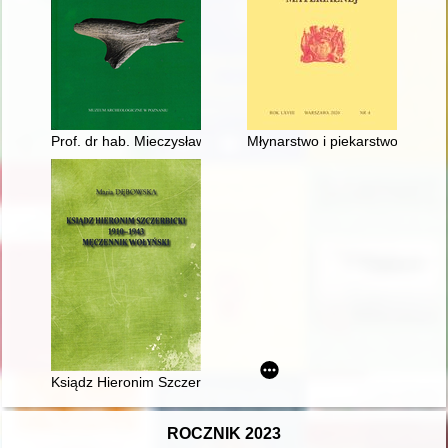
Prof. dr hab. Mieczysława Sabina Ruxerówna (10.10.1891 - 5.04
Młynarstwo i piekarstwo w Piotr
Ksiądz Hieronim Szczerbicki 1910-1943 : męczennik wołyński
ROCZNIK 2023