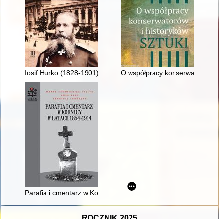
Iosif Hurko (1828-1901) : studium przypadku imperiologii stos
O współpracy konserwatorów i his
Parafia i cmentarz w Kornicy w latach 1854-1914
ROCZNIK 2025