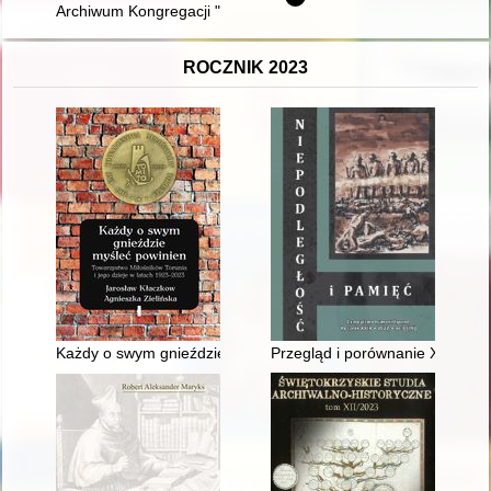
Archiwum Kongregacji "Propaganda Fide" w Rzymie
ROCZNIK 2023
Każdy o swym gnieździe myśleć powinien : Towarzystwo Miłośni
Przegląd i porównanie XIX-wiec