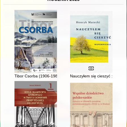
Tibor Csorba (1906-1985) : widoki polskie węgierskim okiem
Nauczyłem się cieszyć : wspom