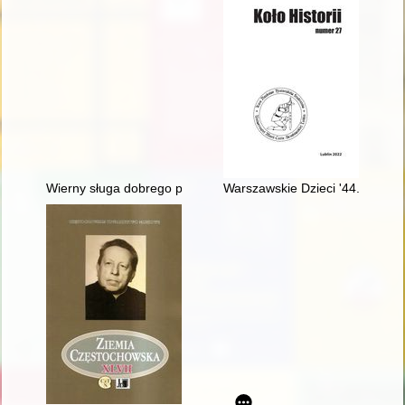
Wierny sługa dobrego prawa : profesor Jarosław Warylewski (
Warszawskie Dzieci '44. Prawdz