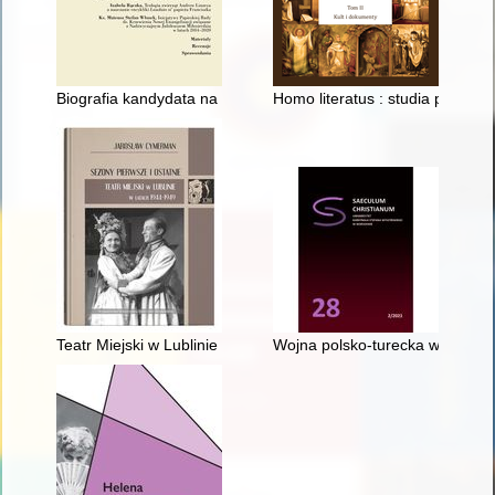
Biografia kandydata na biskupa : Jerzy Stroba - kapłan diecezj
Homo literatus : studia poświę
Teatr Miejski w Lublinie (1944-1949) : źródła - nieznane fakty -
Wojna polsko-turecka w latach 