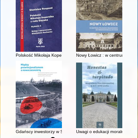
Polskość Mikołaja Kopernika z rodu Ślązaka
Nowy Łowicz : w centrum polig
Gdańscy inwestorzy w Sopocie : prestiż finansowy i towarzyski
Uwagi o edukacji moralnej synó