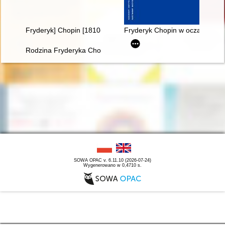
Fryderyk] Chopin [1810-1849]
Fryderyk Chopin w oczach Rosja
Rodzina Fryderyka Chopina na przełomie XVIII i XIX w
SOWA OPAC v. 6.11.10 (2026-07-24)
Wygenerowano w 0,4710 s.