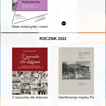
Dwie mówczynie i rewolucjonistki : Helena Modrzejewska i Est
ROCZNIK 2022
Z szacunku dla dokonań : z dziejów Szpitala Klinicznego im. d
Interferencje między Poznaniem