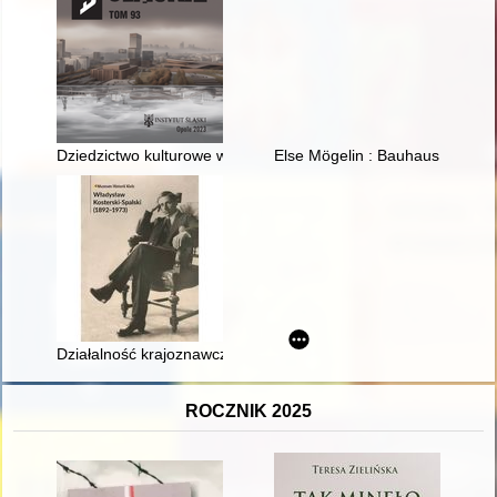
Dziedzictwo kulturowe w procesie rozwoju kapitału społeczne
Else Mögelin : Bauhaus i duch
Działalność krajoznawcza i muzealna Władysława Kosterskieg
ROCZNIK 2025