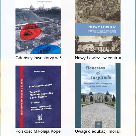
Gdańscy inwestorzy w Sopocie : prestiż finansowy i towarzyski
Nowy Łowicz : w centrum polig
Polskość Mikołaja Kopernika z rodu Ślązaka
Uwagi o edukacji moralnej synó