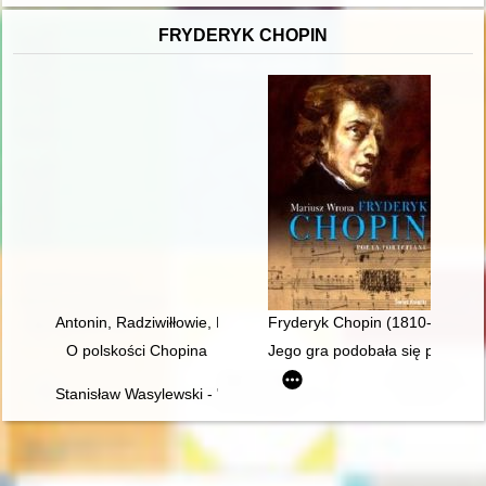
FRYDERYK CHOPIN
Antonin, Radziwiłłowie, Fryderyk Chopin [1810-1849]
Fryderyk Chopin (1810-1849). P
O polskości Chopina
Jego gra podobała się przede w
Stanisław Wasylewski - "opolanin z wyboru" o Fryderyku Chopi