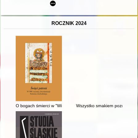
ROCZNIK 2024
O bogach śmierci w "Wierze słowiańskiej..." Bronisława Trent
Wszystko smakiem poznasz" : k