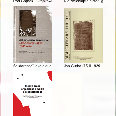
Ród Grąbek - Grąbkowski - von Grumbkow XIII-XVIII wiek : kas
Nie zmieniajcie historii gdańsk
Solidarność" jako aktualny znak nadziei
Jan Gurba (15 II 1929 - 30 X 2