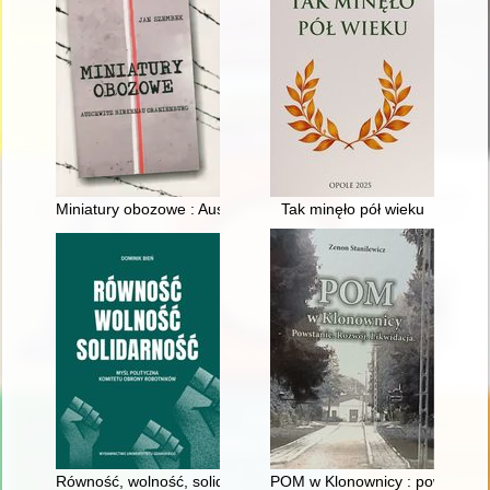
Miniatury obozowe : Auschwitz, Birkenau, Oranienburg
Tak minęło pół wieku
Równość, wolność, solidarność : myśl polityczna Komitetu Ob
POM w Klonownicy : powstanie : 