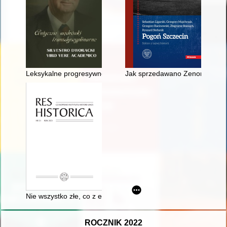
Leksykalne progresywne wpływy łacińskie w polszczyźnie doby 
Jak sprzedawano Zenona Kasztela
Nie wszystko złe, co z epoki saskiej : refleksje na temat ocen 
ROCZNIK 2022