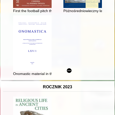
First the football pitch the then world : memoirs of a sportsman,
Późnośredniowieczny łacińsko-po
Onomastic material in the description of the Caucasus by Józe
ROCZNIK 2023