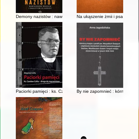
Demony nazistów : nawiedzone miejsca i okultyzm III Rzeszy
Na ukąszenie żmii i psa wście
Paciorki pamięci : ks. Czesław Cofta - droga do męczeństwa
By nie zapomnieć : kórniccy ks