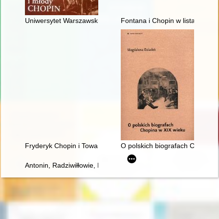
Uniwersytet Warszawski i młody Chopin
Fontana i Chopin w listach
Fryderyk Chopin i Towarzystwo Politechniczne Polskie w Pary
O polskich biografach Chopina 
Antonin, Radziwiłłowie, Fryderyk Chopin [1810-1849]