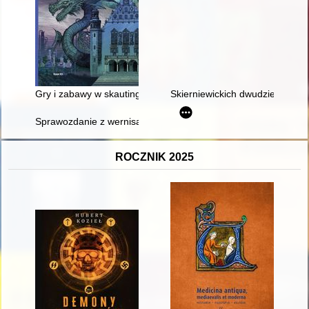
Gry i zabawy w skautingu/harcerstwie (do 1939 roku)
Skierniewickich dwudziestu pię
Sprawozdanie z wernisażu wystawy "Kosmos w zabytkowych druk
ROCZNIK 2025