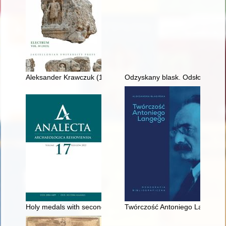
Aleksander Krawczuk (1922-2023)
Odzyskany blask. Odsłona 4
Holy medals with secondary holes as examples of the recycling 
Twórczość Antoniego Langego : 