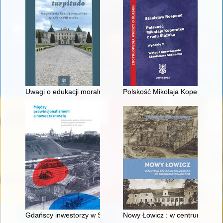
Uwagi o edukacji moralnej synów szlacheckich w XVI-wiecznej 
Polskość Mikołaja Kopernika z 
Gdańscy inwestorzy w Sopocie : prestiż finansowy i towarzyski
Nowy Łowicz : w centrum polig