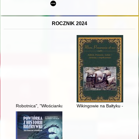
ROCZNIK 2024
Robotnica", "Włościanka" i "Kobieta Sowiecka" : główne tytuły m
Wikingowie na Bałtyku - skand