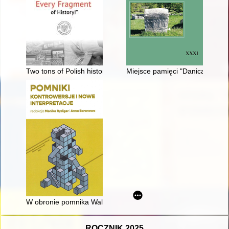
Two tons of Polish history sailed to the fatherland" : the Polis
Miejsce pamięci "Danica" w naro
W obronie pomnika Walk Rewolucyjnych w Rzeszowie
ROCZNIK 2025