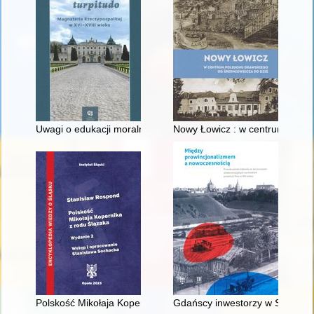
Uwagi o edukacji moralnej synów szlacheckich w XVI-wiecznej 
Nowy Łowicz : w centrum polig
Polskość Mikołaja Kopernika z rodu Ślązaka
Gdańscy inwestorzy w Sopocie :