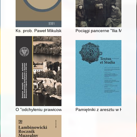
Ks. prob. Paweł Mikulski w Międzyrzeczu (1947-1960) : kapłan
Pociągi pancerne "Ilia Muromi
O "odchyleniu prawicowym" Zofii Lissy w świetle dokumentów
Pamiętniki z aresztu w Hausvog