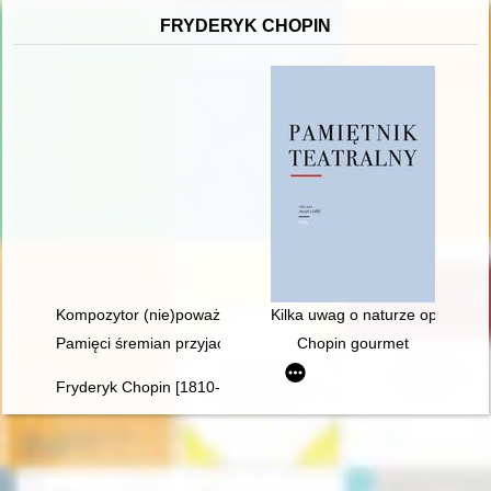
FRYDERYK CHOPIN
Kompozytor (nie)poważny. Poczucie humoru Fryderyka Chopi
Kilka uwag o naturze opery, cz
Pamięci śremian przyjaciół Fryderyka Chopina oraz miłośników
Chopin gourmet
Fryderyk Chopin [1810-1949]