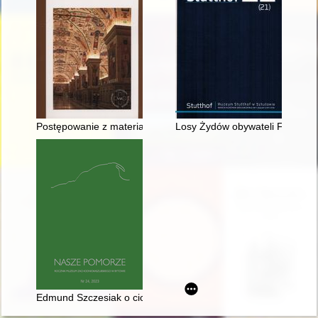
Postępowanie z materiałami archiwalnymi w archiwach kościelny
Losy Żydów obywateli Francji o
Edmund Szczesiak o cichych bohaterach stanu wojennego