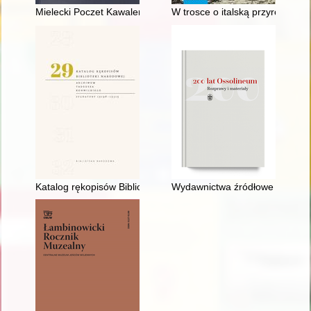
Mielecki Poczet Kawalerów Orderu Virtuti Militari : Widanka S
W trosce o italską przyrodę : re
Katalog rękopisów Biblioteki Narodowej. T. 29,
Wydawnictwa źródłowe XIX i poc