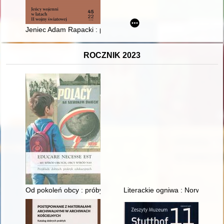
Jeniec Adam Rapacki : pobyt w oflagu jako element biografii p
ROCZNIK 2023
Od pokoleń obcy : próby "cywilizowania" i asymilacji Żydów w 
Literackie ogniwa : Norwid i inn