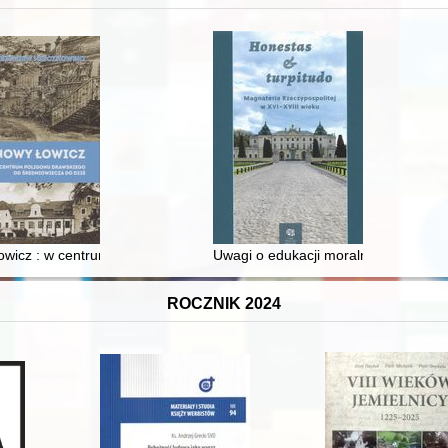
wicz : w centrum poligonu drawskiego od średniowiecza do dziś
Uwagi o edukacji moralnej synów szl
ROCZNIK 2024