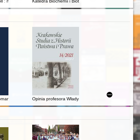
orii im. Tadeusza Manteuffla PAN w Warszawie, 25-26 listopada 2024 r.)
ie Kompanii Zachodnioindyjskiej w Brazylii
l : nieznany dowódca inżynierów napoleońskiej twierdzy Gdańsk
Katedra Biochemii i Biotechnologii Zwierząt : 70 lat dzi
u brzeskiego: działania kulturotwórcze osób, społeczności i instytucji, 
mana Witolda Ingardena z Władysławem Tatarkiewiczem
Opinia profesora Władysława Woltera w sprawie działal