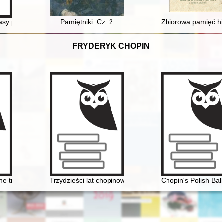
sy płockiej
Pamiętniki. Cz. 2
Zbiorowa pamięć his
FRYDERYK CHOPIN
(w roku Chopina - 2010 - w dwusetlecie urodzin artysty)
e transkrypcje utworów Fryderyka Chopina. Aspekty historyczne, teore
Trzydzieści lat chopinowskich festiwali w Antoninie
Chopin's Polish Bal