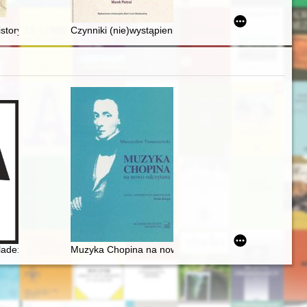
toryczna jako przejaw tożsamości kulturowej : grecko-bizantyjskie źródł
Czynniki (nie)wystąpienia Arabskiej Wiosny Ludów w Alg
tyczne i estetyczne
lade: Op. 38 as Narrative of National Martyrdom
Muzyka Chopina na nowo odczytana