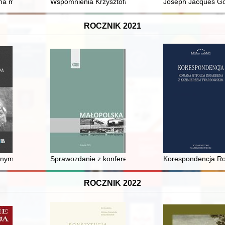
iet znikających z nauki-sztuki-kultury-edukacji-polityki" (Instytut Hist
zna medycyna
Wspomnienia Krzysztofa Arciszewskiego : Polak w służb
Joseph Jacques Gol
ROCZNIK 2021
nnym Rybniku
Sprawozdanie z konferencji pt. Kultura i historia region
Korespondencja Ro
ROCZNIK 2022