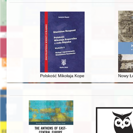
Polskość Mikołaja Kopernika z rodu Ślązaka
Nowy Ło