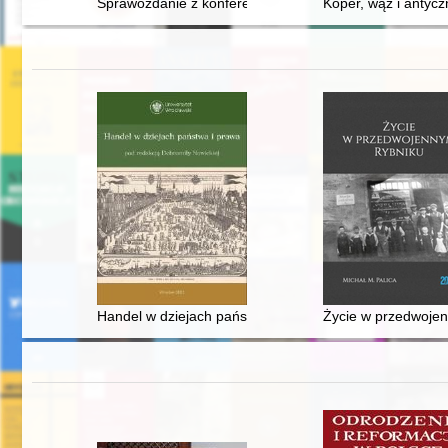
Sprawozdanie z konferencji naukowej "Poza. Historie kob
Koper, wąż i antyc
Handel w dziejach państwa i prawa
Życie w przedwoje