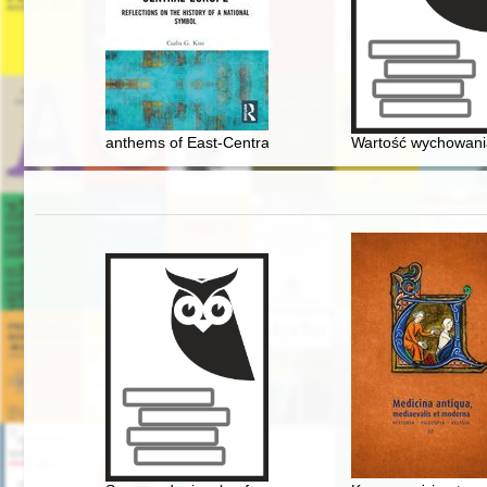
anthems of East-Central Europe : reflections on the his
Wartość wychowania 