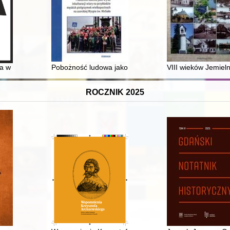
tory of a national symbol
w rodzinie luterańskiej w piśmiennictwie staropolskim XVI i XVII wieku
Pobożność ludowa jako wyraz inkulturacji wiary : na p
VIII wieków Jemiel
ROCZNIK 2025