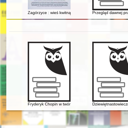
Zagórzyce : wieś kwitnących jabłoni. Cz. 2
Przegląd dawnej pra
Fryderyk Chopin w twórczości Jarosława Iwaszkiewicza 
Dziewiętnastowieczn