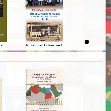
ry czy gwarancja demokracji?
ch w Polsce Przenajświętszej Matki Bożej" Wacława (Edwarda) Nowakows
Tożsamość Polonii we Francji w departamentach Nord i