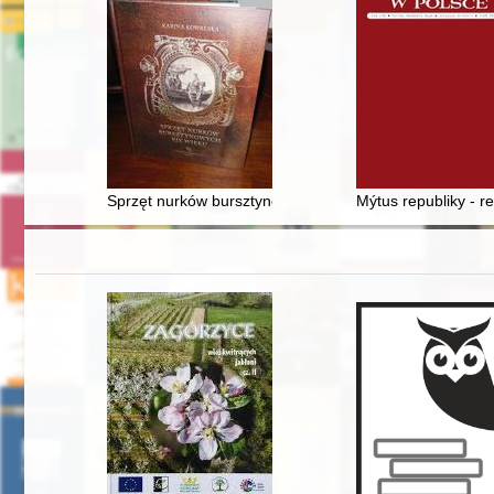
Sprzęt nurków bursztynowych XIX wieku
Mýtus republiky - r