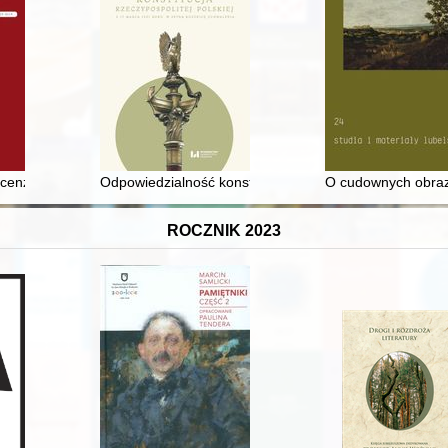
ecenzja]
Odpowiedzialność konstytucyjna prezydenta RP : pozo
O cudownych obraza
ROCZNIK 2023