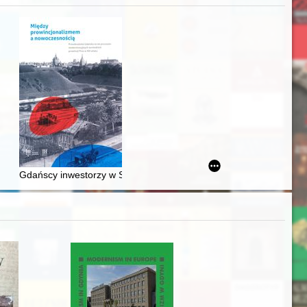
acheckich w XVI-wiecznej Rzeczypospolitej
Gdańscy inwestorzy w Sopocie : prestiż finansowy i towarzyski lo