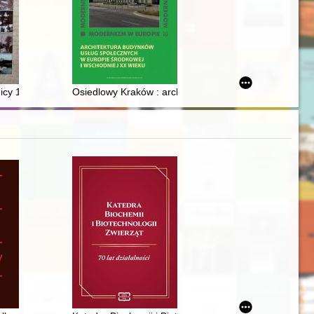
rzykładzie męskich pielgrzymek wielkopostnych na azorskiej Wyspie św.
nicy 1225-2025
Osiedlowy Kraków : architektura i urbanistyka w PRL-u