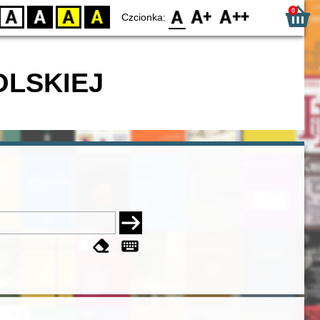
0
D
BW
YB
BY
F0
F1
F2
Czcionka:
OLSKIEJ