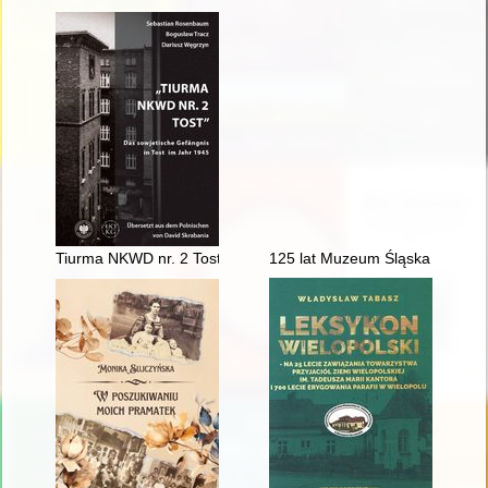
Tiurma NKWD nr. 2 Tost" : das sowjetische Gefängnis in Tost 
125 lat Muzeum Śląska Opolsk