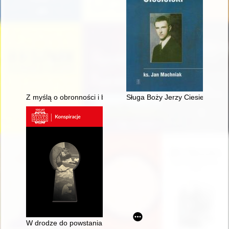
Z myślą o obronności i bezpieczeństwie II RP : pozamilitarn
Sługa Boży Jerzy Ciesielski
W drodze do powstania wielkopolskiego 1918-1919