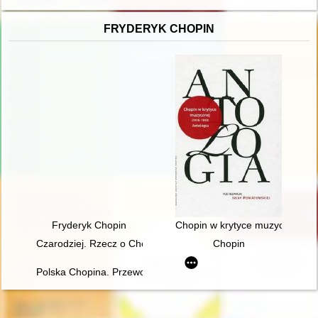
FRYDERYK CHOPIN
Fryderyk Chopin
Chopin w krytyce muzycznej (1
Czarodziej. Rzecz o Chopinie [1810-1849]
Chopin
Polska Chopina. Przewodnik po miejscach związanych z poby