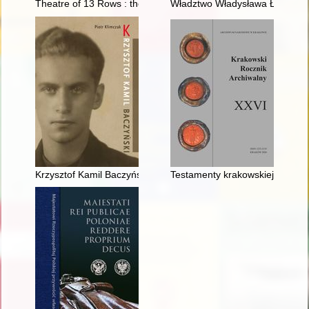
Theatre of 13 Rows : the development of avant-garde theatre
Władztwo Władysława Łokietka : 
Krzysztof Kamil Baczyński
Testamenty krakowskiej rodziny 