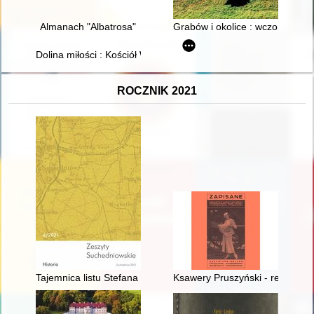
Almanach "Albatrosa"
Grabów i okolice : wczoraj, dziś,
Dolina miłości : Kościół Wniebowzięcia Najświętszej Maryi P
ROCZNIK 2021
Tajemnica listu Stefana Żeromskiego i inne zagadki w genealog
Ksawery Pruszyński - reporter 