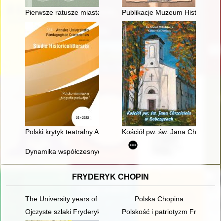
Pierwsze ratusze miasta Białej
Publikacje Muzeum Historii Po
Polski krytyk teatralny Andrzej Wirth : mistrz "przemieszczania
Kościół pw. św. Jana Chrzcicie
Dynamika współczesnych przemian krajobrazu a archeologizacja
FRYDERYK CHOPIN
The University years of Fryderyk Chopin
Polska Chopina
Ojczyste szlaki Fryderyka Chopina
Polskość i patriotyzm Fryderyk