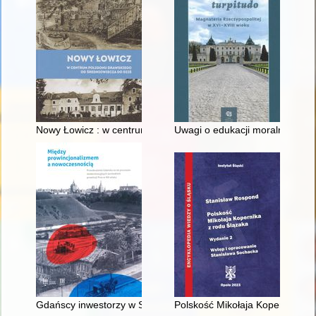
Nowy Łowicz : w centrum poligonu drawskiego od średniowiecz
Uwagi o edukacji moralnej synó
Gdańscy inwestorzy w Sopocie : prestiż finansowy i towarzyski
Polskość Mikołaja Kopernika z 