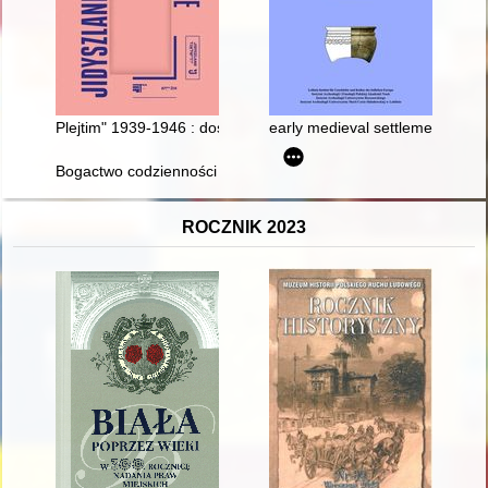
Plejtim" 1939-1946 : doświadczenie sowieckiego uchodźstwa w
early medieval settlement comp
Bogactwo codzienności : życie i działalność Andrzeja Podżors
ROCZNIK 2023