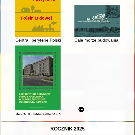
Centra i peryferie Polski Ludowej
Całe morze budowania : wrocła
Sacrum niezaistniałe : kościół Chrystusa Króla w śródmieściu 
ROCZNIK 2025