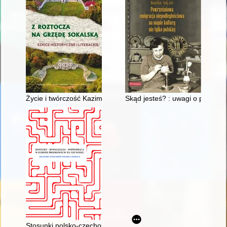
Życie i twórczość Kazimierza Zbigniewa Łońskiego
Skąd jesteś? : uwagi o powieśc
Stosunki polsko-czechosłowackie do 1945 roku