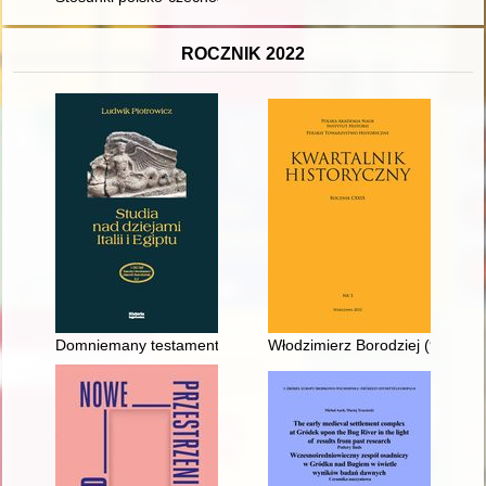
ROCZNIK 2022
Domniemany testament króla Ptolemeusza X Aleksandra II
Włodzimierz Borodziej (9 IX 195