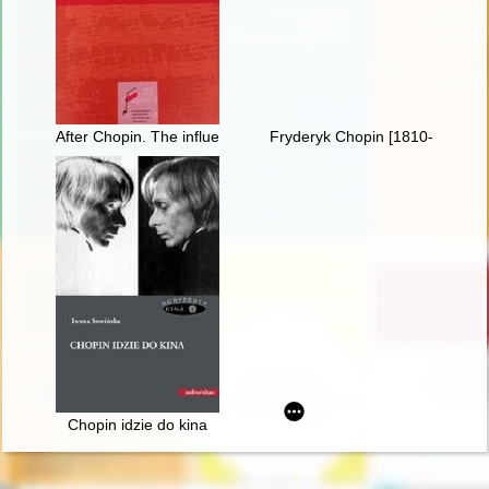
After Chopin. The influence of Chopin's music on European com
Fryderyk Chopin [1810-1849]. R
Chopin idzie do kina