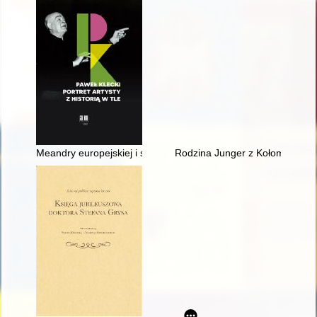
Meandry europejskiej i światowej kariery Pawła Kleckiego
Rodzina Junger z Kołomyi 1880 