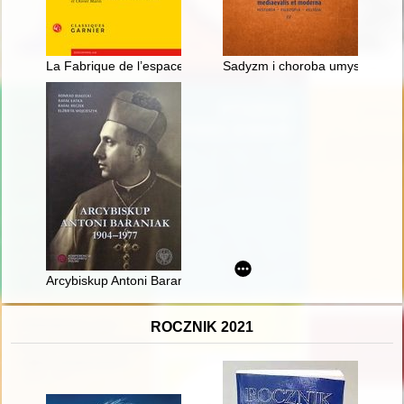
La Fabrique de l’espace religieux (Xe - XVIe siècle)
Sadyzm i choroba umysłowa w ś
Arcybiskup Antoni Baraniak - sługa Kościoła w wieku totalitaryz
ROCZNIK 2021