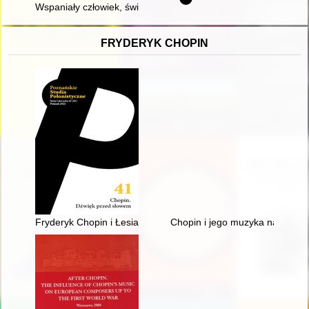
Wspaniały człowiek, świetny szef
FRYDERYK CHOPIN
Fryderyk Chopin i Łesia Ukrainka : per me
Chopin i jego muzyka na Doln