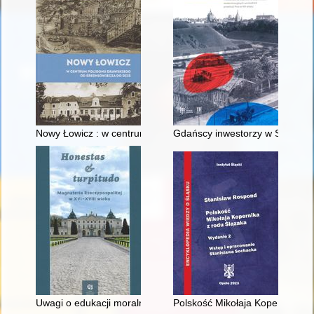
Nowy Łowicz : w centrum poligonu drawskiego od średniowiecz
Gdańscy inwestorzy w Sopocie :
Uwagi o edukacji moralnej synów szlacheckich w XVI-wiecznej 
Polskość Mikołaja Kopernika z 