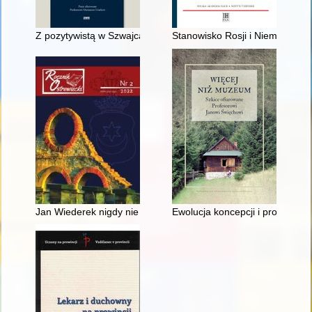
Z pozytywistą w Szwajcarii : w perspektywie listów Bolesława 
Stanowisko Rosji i Niemiec wob
Jan Wiederek nigdy nie zapomniał o Ostrowcu Świętokrzyskim
Ewolucja koncepcji i programu