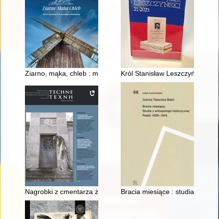
Ziarno, mąka, chleb : młyny województwa kujawsko-pomorski
Król Stanisław Leszczyński : int
Nagrobki z cmentarza żydowskiego w Brzezinach - świadectwo 
Bracia miesiące : studia z antro