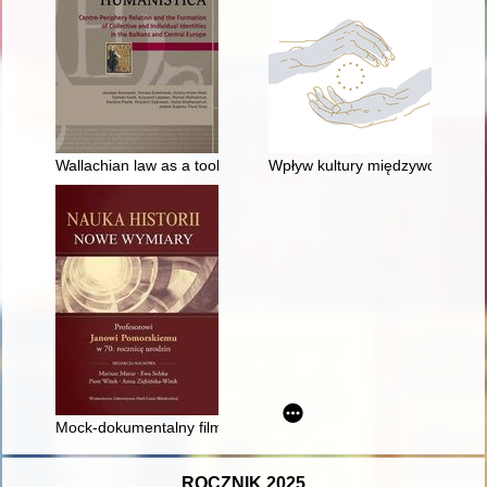
Wallachian law as a tool for colonising peripheral areas : case
Wpływ kultury międzywojennych
Mock-dokumentalny film historyczny czyli W jaki sposób forma
ROCZNIK 2025