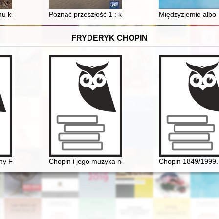
skim" za rok 2020
nu krzyżackiego
Poznać przeszłość 1 : karty pracy ucznia do historii d
Międzyziemie albo 
FRYDERYK CHOPIN
ny Fryderyka Chopina. Próba analizy stylistycznej fragmentu dziennika 
Chopin i jego muzyka na Dolnym Śląsku" - wystawa 
Chopin 1849/1999. 