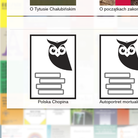
O Tytusie Chałubińskim i innych w "Roczniku Podhalań
O początkach zako
Polska Chopina
Autoportret mortual