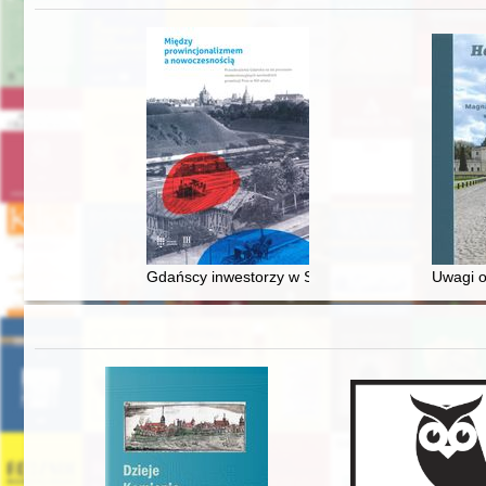
Gdańscy inwestorzy w Sopocie : prestiż finansowy
Uwagi o