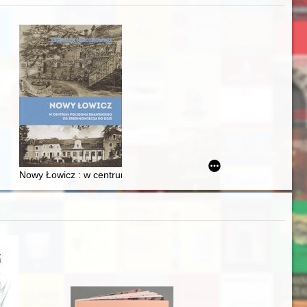
j
Ślązaka
Nowy Łowicz : w centrum poligonu drawskiego od średniowiecza d