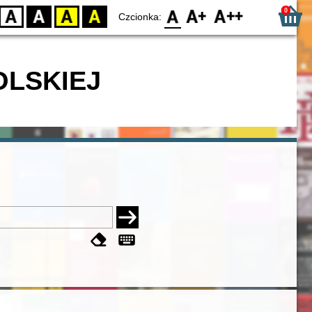
0
D
BW
YB
BY
F0
F1
F2
Czcionka:
OLSKIEJ