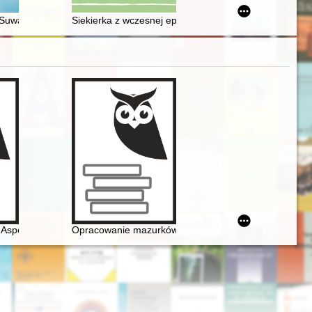
la liceum ogólnokształcącego i technikum : zakres podstawowy
Suwalszczyzna czyli Opowieści z krainy lodu między Rosją, Litwą, Bia
Siekierka z wczesnej epoki brązu z Topolna, powiat św
stuttgarckiego
w Archiwum Państwowym we Wrocławiu
Aspekte der Rezeptions- und Interpretationsgeschichte
Opracowanie mazurków Chopina w redakcji Zygmunta St