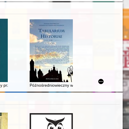
ji (1864-1945)
eniach sennych
y przyrody - tradycja i współczesność w Polsce, Czechosłowacji, Czech
Późnośredniowieczny warsztat garncarski ze Smolnicy 