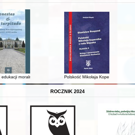
 i towarzyski lokalnego mieszczaństwa w 2. poł. XIX w
 edukacji moralnej synów szlacheckich w XVI-wiecznej Rzeczypospolite
Polskość Mikołaja Kopernika z rodu 
ROCZNIK 2024