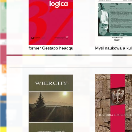
former Gestapo headquarters and the Provincial Office 
Myśl naukowa a kult