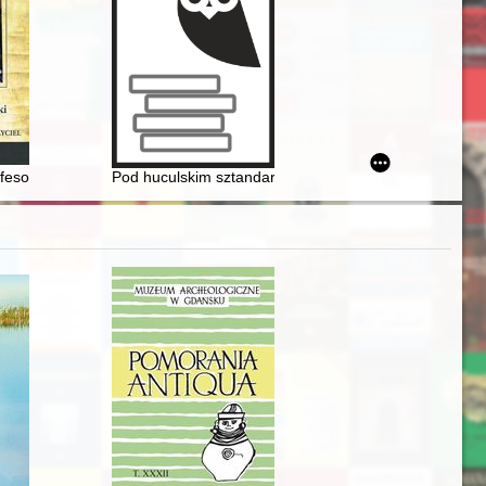
research = Dawna siedziba Gestapo i Wojewódzkiego Urzędu Bezpieczeńst
e narodzin fizyki matematycznej w ujęciu Wiesława Ozona
ernika 2021 r
fesorze Zbigniewie Perzanowskim
Pod huculskim sztandarem : srebrny jubileusz nadani