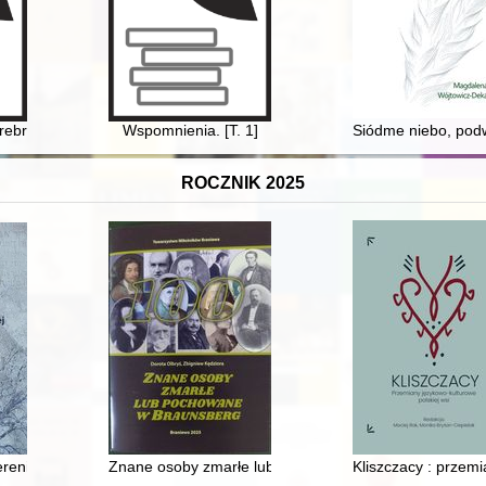
Srebrnego Miasta
Wspomnienia. [T. 1]
Siódme niebo, podwó
ROCZNIK 2025
renie przedwojennego województwa stanisławowskiego podczas okupac
Znane osoby zmarłe lub pochowane w Braunsberg
Kliszczacy : przemi