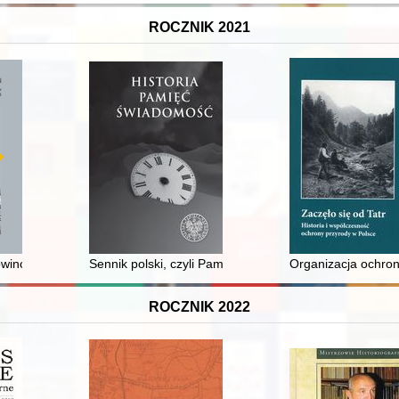
ROCZNIK 2021
incjonalnym mieście pruskim na przykładzie dwóch elbląskich instytuc
Sennik polski, czyli Pamięć zbiorowa zapisana w marz
Organizacja ochron
ROCZNIK 2022