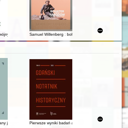
jny kłos : o liczbach w kulturze ludowej
Samuel Willenberg : bohater dwóch narodów = hero of
ji niemieckiej 1941-1944
any językowo-kulturowe polskiej wsi
Pierwsze wyniki badań archeologicznych przy ulicy S