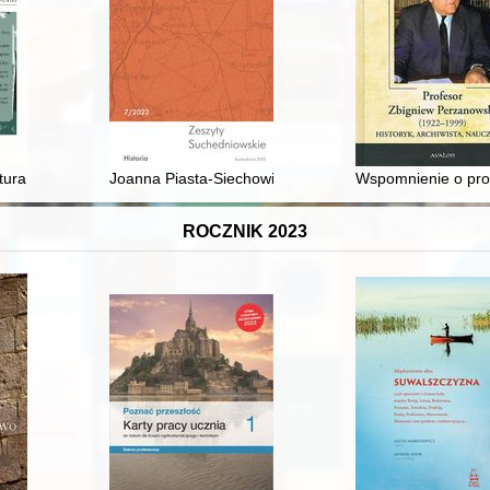
of Public Security in Anstadt avenue in Łódź : interdisciplinary site 
ura materialna : o strategiach uprawiania historii nauki na przykładzi
Joanna Piasta-Siechowicz 9 lutego 1965 r. - 10 paździ
Wspomnienie o pro
ROCZNIK 2023