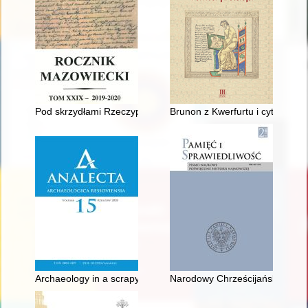
Pod skrzydłami Rzeczypospolitej. Emigracja gruzińska w Polsc
Brunon z Kwerfurtu i cytaty
Archaeology in a scrapyard, or how a monument ceases to b
Narodowy Chrześcijański Klub R