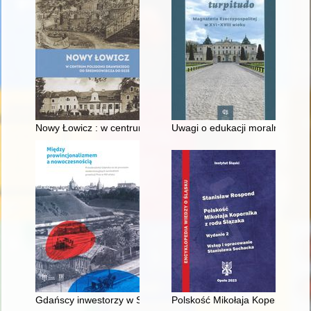
Nowy Łowicz : w centrum poligonu drawskiego od średniowiecz
Uwagi o edukacji moralnej synó
Gdańscy inwestorzy w Sopocie : prestiż finansowy i towarzyski
Polskość Mikołaja Kopernika z 