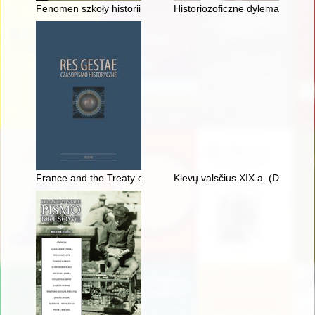
Fenomen szkoły historii społeczno-gospodarczej Franciszka B
Historiozoficzne dylematy Zbign
France and the Treaty of Riga : the problem of guaranteeing t
Klevų valsčius XIX a. (D. 4)