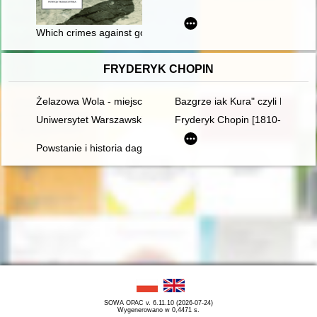
Which crimes against good manners and morality were the inhab
FRYDERYK CHOPIN
Żelazowa Wola - miejsce urodzenia Fryderyka Chopina
Bazgrze iak Kura" czyli Fryder
Uniwersytet Warszawski i młody Chopin
Fryderyk Chopin [1810-1849]. R
Powstanie i historia dagerotypowych wizerunków Fryderyka Ch
SOWA OPAC v. 6.11.10 (2026-07-24)
Wygenerowano w 0,4471 s.