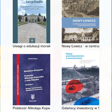
Uwagi o edukacji moralnej synów szlacheckich w XVI-wiecznej 
Nowy Łowicz : w centrum polig
Polskość Mikołaja Kopernika z rodu Ślązaka
Gdańscy inwestorzy w Sopocie :