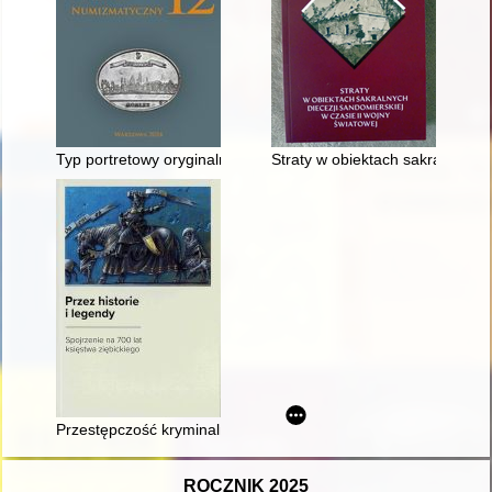
Typ portretowy oryginalnych 8-groszówek Augusta III Sasa = The
Straty w obiektach sakralnych 
Przestępczość kryminalna w ośrodkach księstwa ziębickiego od
ROCZNIK 2025