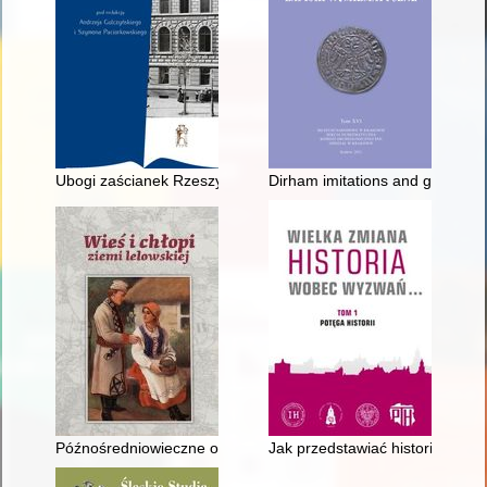
Ubogi zaścianek Rzeszy Niemieckiej? : sytuacja gospodarcza 
Dirham imitations and glass bea
Późnośredniowieczne osadnictwo wiejskie w okolicach Lelowa 
Jak przedstawiać historię w mu