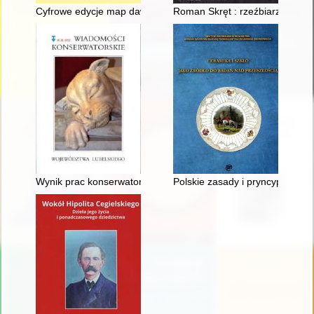
Cyfrowe edycje map dawnych : perspektywy i ograniczenia na
Roman Skręt : rzeźbiarz i snyc
Wynik prac konserwatorskich zespołu pamiątek z symboliczneg
Polskie zasady i pryncypia kon