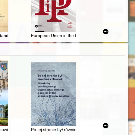
ne przykłady polskich dziennikarek emigracyjnych = Press as a source f
sztandarem
European Union in the face of Russian aggression aga
ów polskich
edagogicznej Królestwa Polskiego w latach 1905-1914 - recenzja]
opowieść o Ludwiku Wodzickim z Tyczyna
Po tej stronie był również człowiek : mieszkańcy prz