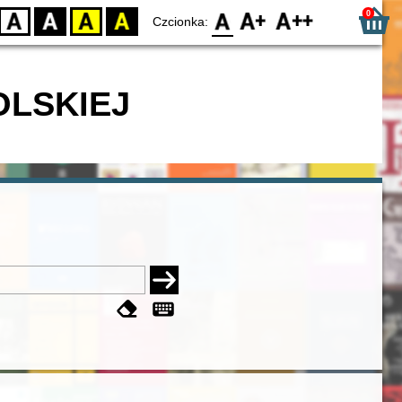
0
D
BW
YB
BY
F0
F1
F2
Czcionka:
OLSKIEJ