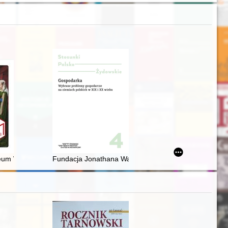
um Wojskowe - dzieje niezwykłego muzeum = Wielkopolska (Greater P
Fundacja Jonathana Warschauera : z dziejów kredytu r