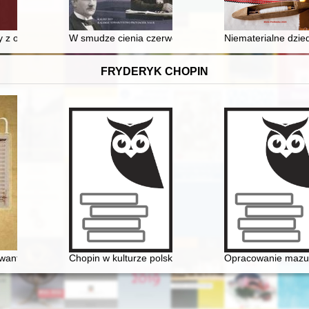
zysztofa Herbsta
 z okresu Mikołaja Kopernika
W smudze cienia czerwonej gwiazdy i brunatnej swasty
Niematerialne dzie
FRYDERYK CHOPIN
Awantura o miłosną korespondencję
Chopin w kulturze polskiej
Opracowanie mazurk