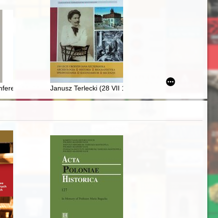
343
znych pozyskane w trakcie badań powierzchniowych prowadzonych w 
ferencji naukowej pt. Konfrontacje Grzybowskie - Piastowskie dzieje 
Janusz Terlecki (28 VII 1924, Mołodeczno - 26 III 202