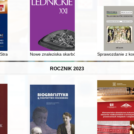
Królestwie Władysława Łokietka i Kazimierza Wielkiego w latach 1320-1
j Straży Pożarnej w Kłóbce na Kujawach
Nowe znaleziska skarbów i monet wczesnośredniowiec
Sprawozdanie z kon
ROCZNIK 2023