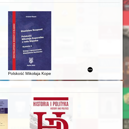
j
awskiego od średniowiecza do dziś
Polskość Mikołaja Kopernika z rodu Ślązaka