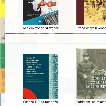
Miałem trochę szczęścia w życiu : wspomnienia dziewię
Praca w życiu włoś
Władze RP na uchodźstwie wobec Żydów obywateli pols
Oddałem, co miałem