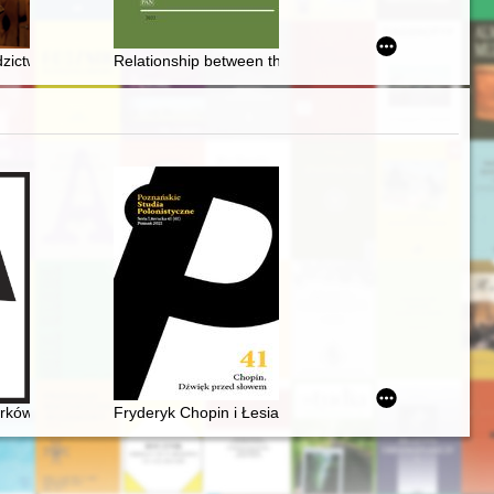
ki : z Kresów południowo-wschodnich do kraju Warty : wojenne perype
dzictwo kulturowe obszarów nadbużańskich w kreatywnych przestrzeniac
Relationship between the Crimean Khanate and the Pol
ów Chopina w redakcji Zygmunta Stojowskiego w kontekście tendencji
Fryderyk Chopin i Łesia Ukrainka : per me