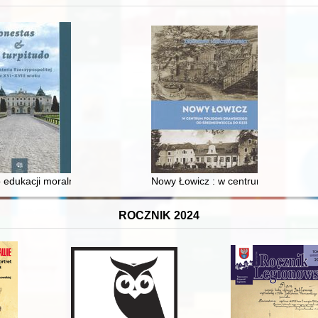
 i towarzyski lokalnego mieszczaństwa w 2. poł. XIX w
 edukacji moralnej synów szlacheckich w XVI-wiecznej Rzeczypospolite
Nowy Łowicz : w centrum poligonu dr
ROCZNIK 2024