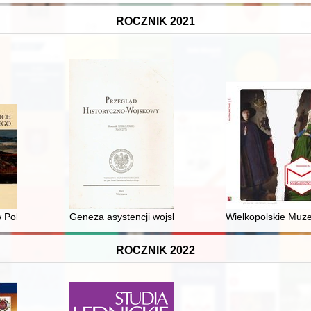
ROCZNIK 2021
o-czechosłowacka rywalizacja o przynależność polityczną regionu
w Polsce
Geneza asystencji wojskowej w II Rzeczypospolitej
Wielkopolskie Muze
ROCZNIK 2022