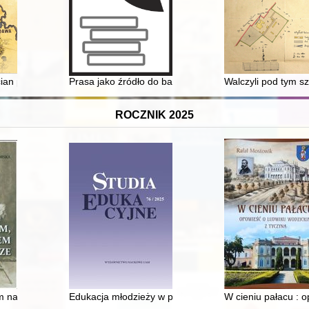
ćdziesięcioletniego chirurga
cian pańszczyźnianych z powiatu włodawskiego w XIX wieku
Prasa jako źródło do badań działalności kobiet : wybra
Walczyli pod tym 
ROCZNIK 2025
kich w ZSRS i na Bliskim Wschodzie (1941-1945) w świetle dokument
 najcenniejsze
Edukacja młodzieży w prasie społeczno-kulturalnej i p
W cieniu pałacu : 