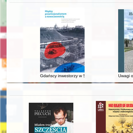
Gdańscy inwestorzy w Sopocie : prestiż finansowy
Uwagi o