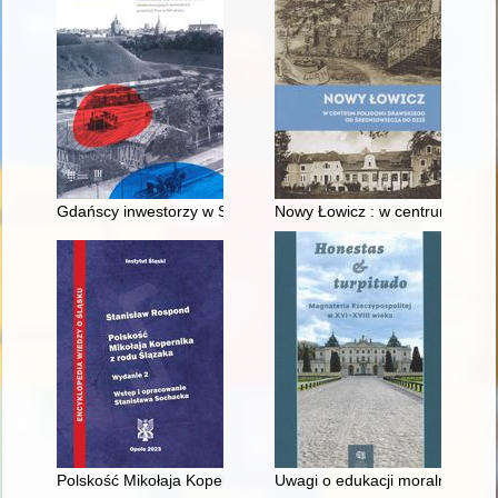
Gdańscy inwestorzy w Sopocie : prestiż finansowy i towarzyski
Nowy Łowicz : w centrum polig
Polskość Mikołaja Kopernika z rodu Ślązaka
Uwagi o edukacji moralnej synó