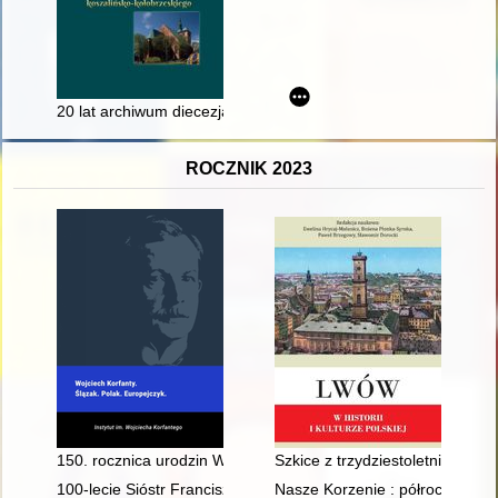
20 lat archiwum diecezjalnego na tle 50 lat istnienia diecezji k
ROCZNIK 2023
150. rocznica urodzin Wojciecha Korfantego : pamięć o dział
Szkice z trzydziestoletnich dzi
100-lecie Sióstr Franciszkanek Misjonarek Maryi w Polsce
Nasze Korzenie : półrocznik p