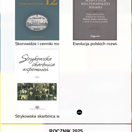
Skorowidze i cenniki monet i medali polskich w okresie zaborów
Ewolucja polskich rozwiązań ko
Strykowska skarbnica wspomnień
ROCZNIK 2025