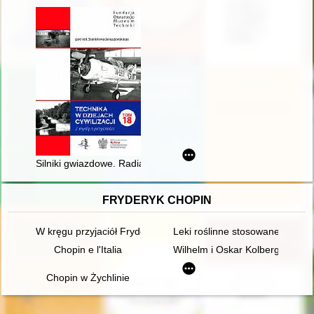
Silniki gwiazdowe. Radial engines
FRYDERYK CHOPIN
W kręgu przyjaciół Fryderyka Chopina - doktor Jan Matuszyńs
Leki roślinne stosowane w lecz
Chopin e l'Italia
Wilhelm i Oskar Kolbergowie - 
Chopin w Żychlinie