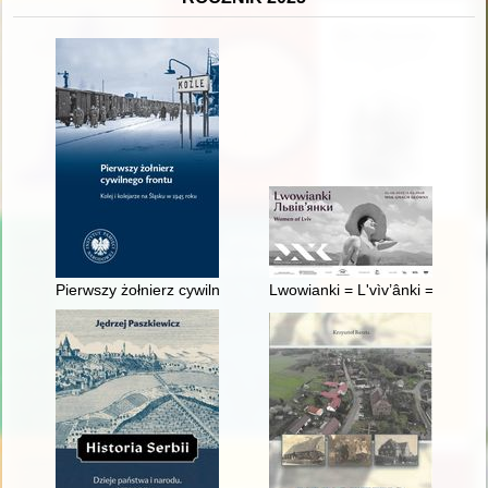
Pierwszy żołnierz cywilnego frontu : kolej i kolejarze na Śląsk
Lwowianki = L'vìv’ânki = Women