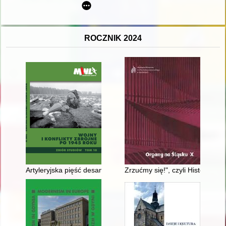
ROCZNIK 2024
Artyleryjska pięść desantu : wojska rakietowe i artyleria 7. Ł
Zrzućmy się!", czyli Historia