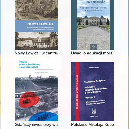
Nowy Łowicz : w centrum poligonu drawskiego od średniowiecz
Uwagi o edukacji moralnej synó
Gdańscy inwestorzy w Sopocie : prestiż finansowy i towarzyski
Polskość Mikołaja Kopernika z 