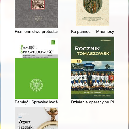
Piśmiennictwo protestanckie w księgozbiorach bazyliańskich ep
Ku pamięci : "Mnemosyne sławy,
Pamięć i Sprawiedliwość : pismo naukowe poświęcone historii n
Działania operacyjne PUBP w T