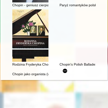
Chopin - geniusz cierpiący
Paryż romantyków polskich: Mic
Rodzina Fryderyka Chopina. Fakty i domniemania
Chopin's Polish Ballade: Op. 38
Chopin jako organista (w 150. rocznicę śmierci)