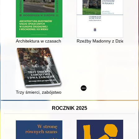
Architektura w czasach kryzysu : awangardowe i komunalne pro
Rzeźby Madonny z Dzieciątkiem w
Trzy śmierci, zabójstwo i dwa zamachy oraz uwagi o bitwie po
ROCZNIK 2025