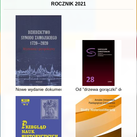
ROCZNIK 2021
Nowe wydanie dokumentów Synodu Zamojskiego : osobliwość t
Od "drzewa gorączki" do toniku z