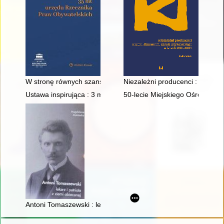
W stronę równych szans : 35 lat urzędu Rzecznika Praw Obywa
Niezależni producenci : Studio
Ustawa inspirująca : 3 maj 1791 roku
50-lecie Miejskiego Ośrodka Sp
Antoni Tomaszewski : lekarz i patriota z ziemi obiecanej