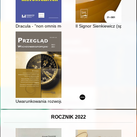
Dracula - "non omnis moriar" : facts and myths from the life of 
Il Signor Sienkiewicz (sprawozd
Uwarunkowania rozwoju gospodarczego i handlu zagraniczne
ROCZNIK 2022