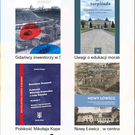
Gdańscy inwestorzy w Sopocie : prestiż finansowy i towarzyski
Uwagi o edukacji moralnej synó
Polskość Mikołaja Kopernika z rodu Ślązaka
Nowy Łowicz : w centrum polig