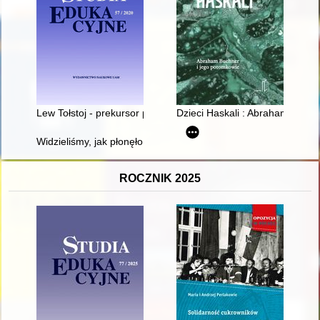
Lew Tołstoj - prekursor pedagogiki Nowego Wychowania w Ros
Dzieci Haskali : Abraham Buchn
Widzieliśmy, jak płonęło niebo : rok 1945 we wspomnieniach
ROCZNIK 2025