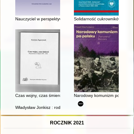
Nauczyciel w perspektywie czasopisma "Kościół i Szkoła" (184
Solidarność cukrowników : zary
Czas wojny, czas śmierci : Przyszowice w latach 1939-1945
Narodowy komunizm po polsku :
Władysław Jonkisz : rodzina, nauka, praca, polityka : wspomni
ROCZNIK 2021