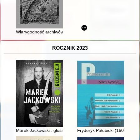
Wiarygodność archiwów byłej Służby Bezpieczeństwa PRL - dy
ROCZNIK 2023
Marek Jackowski : głośniej! : historia twórcy Maanamu
Fryderyk Pałubicki (1609-1658) 