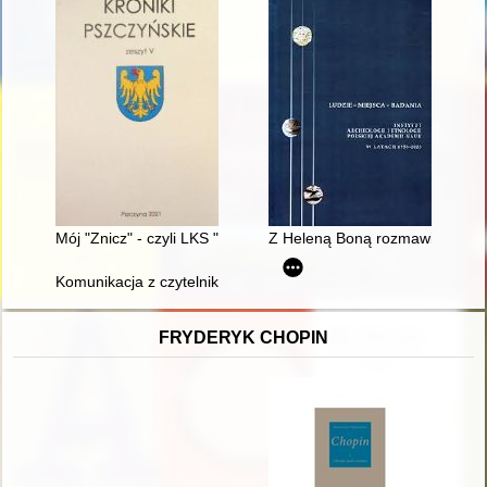
Mój "Znicz" - czyli LKS "Znicz" Jankowice w latach 2006-2013
Z Heleną Boną rozmawia Hann
Komunikacja z czytelnikiem w sytuacji kryzysu czytelnictwa koń
FRYDERYK CHOPIN