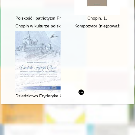
Polskość i patriotyzm Fryderyka Chopina
Chopin. 1,
Chopin w kulturze polskiej
Kompozytor (nie)poważny. Poc
Dziedzictwo Fryderyka Chopina. Kolekcja Boutroux-Ferra w Va