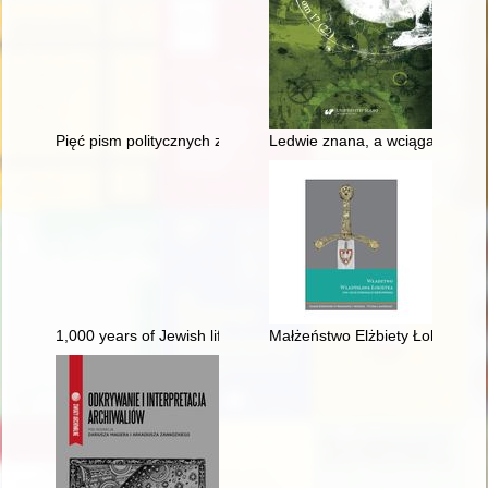
Pięć pism politycznych z czasu konfederacji gołąbskiej
Ledwie znana, a wciągająca kult
1,000 years of Jewish life in Poland : educational compendium
Małżeństwo Elżbiety Łokietków