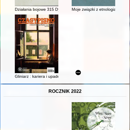
Działania bojowe 315 Dywizjonu Myśliwskiego "Dęblińskiego" po
Moje związki z etnologią toruńsk
Gliniarz : kariera i upadek Benedykta Cadera
ROCZNIK 2022