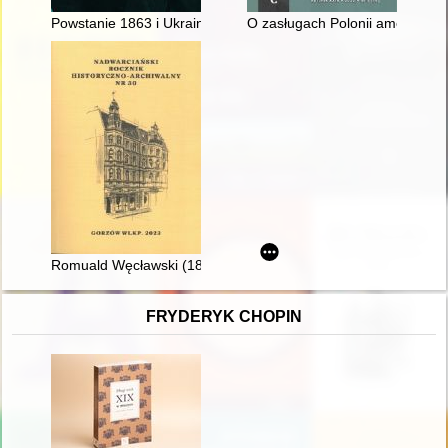
Powstanie 1863 i Ukraina
O zasługach Polonii amerykański
Romuald Węcławski (1898-1947) : żołnierz, kolejarz, jeden z 
FRYDERYK CHOPIN