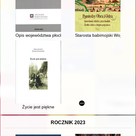
Opis województwa płockiego" z lat 1820-1830 jako źródło hist
Starosta babimojski Wojciech 
Życie jest piękne
ROCZNIK 2023