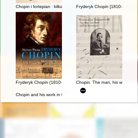
Chopin i fortepian : kilka uwag o relacji człowieka z przedmiot
Fryderyk Chopin [1810-1949] w
Fryderyk Chopin (1810-1849). Poeta fortepianu
Chopin. The man, his work and 
Chopin and his work in the context of culture. Vol 1-2