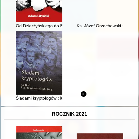
Od Dzierżyńskiego do Berii : studia o sowieckim prawie terror
Ks. Józef Orzechowski : na oko
Śladami kryptologów : ludzie, którzy pokonali Enigmę
ROCZNIK 2021