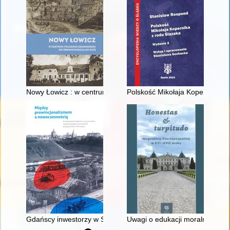
Nowy Łowicz : w centrum poligonu drawskiego od średniowiecz
Polskość Mikołaja Kopernika z 
Gdańscy inwestorzy w Sopocie : prestiż finansowy i towarzyski
Uwagi o edukacji moralnej synó