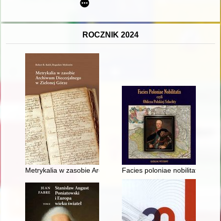
ROCZNIK 2024
Metrykalia w zasobie Archiwum Diecezjalnego w Zielonej Górz
Facies poloniae nobilitatis czy