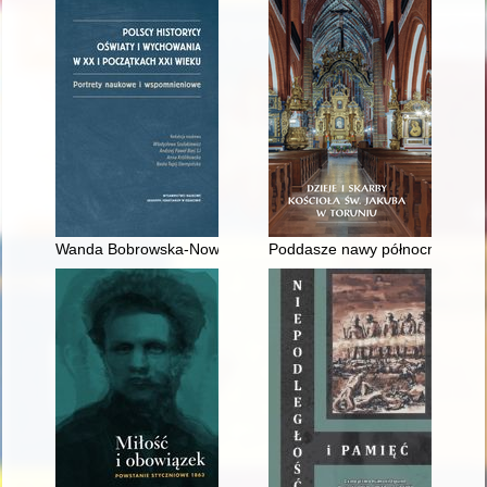
Wanda Bobrowska-Nowak (1925-2003) - obecna w nauce i ży
Poddasze nawy północnej kościo