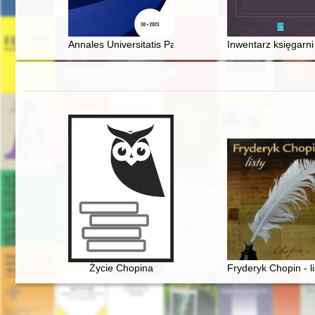
Annales Universitatis Paedagogicae Cracoviensis. [T.] 
Inwentarz księgarni
Życie Chopina
Fryderyk Chopin - li