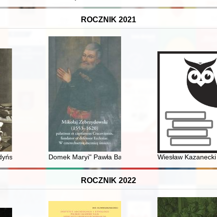
ROCZNIK 2021
ald" - podejście metodologiczne
yńskiej emigracji : sylwetka literacka Ireny Bączkowskiej
Domek Maryi" Pawła Baudartha i ołtarz Matki Boskiej An
Wiesław Kazanecki :
ROCZNIK 2022