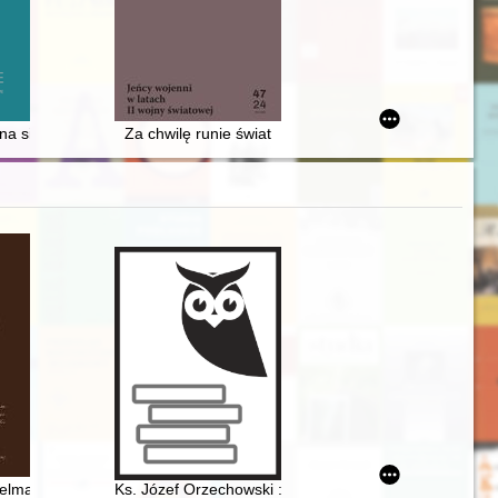
5 lat pracy twórczej i 25 lat w Stowarzyszeniu Twórców Ludowych
a siedziba obronna w Barwicach/Starym Grabiążu (pow. szczecinecki
Za chwilę runie świat
historia projektowania. Cz. 2,
telmachowski : wybitny prawnik agrarysta
Ks. Józef Orzechowski : na okoliczność: roku jubileus