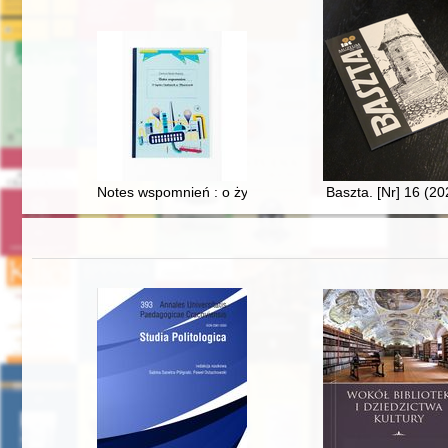
Notes wspomnień : o życiu i ludziach w Mościcach
Baszta. [Nr] 16 (20