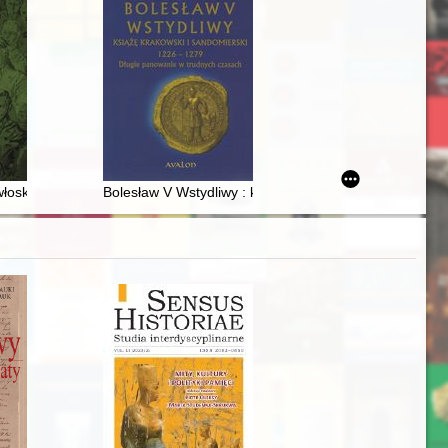
 w kulturze prawnej i przestrzeni społecznej mniejszych miast wielkop
oskich wpływów na polski dramat u schyłku oświecenia : rola alfieryzm
Bolesław V Wstydliwy : książę krakowski i sandomiers