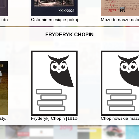
30 (2023)
 i drukarni Jakuba Matyaszkiewicza z 1738 roku : przyczynek do dziejó
Ostatnie miesiące pokoju : sytuacja w Grudziądzu i ok
Może to nasze osta
FRYDERYK CHOPIN
sty. Skarbiec spuścizny epistolarnej w zbiorach polskich (wybór)
Fryderyk] Chopin [1810-1849]. Człowiek, dzieło, rezon
Chopinowskie mazurk