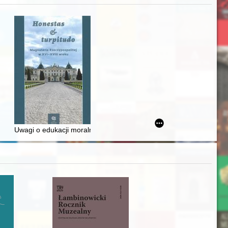
awskiego od średniowiecza do dziś
Uwagi o edukacji moralnej synów szlacheckich w XVI-wiecznej Rze