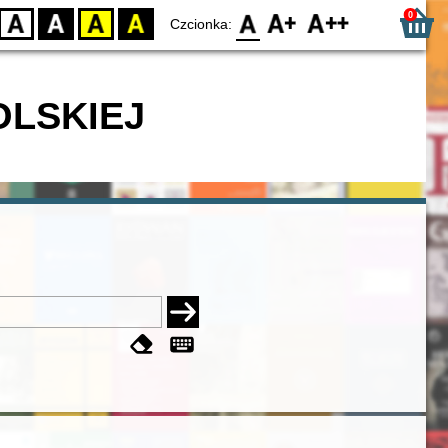
0
D
BW
YB
BY
F0
F1
F2
Czcionka:
OLSKIEJ