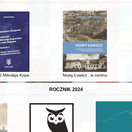
 i towarzyski lokalnego mieszczaństwa w 2. poł. XIX w
ć Mikołaja Kopernika z rodu Ślązaka
Nowy Łowicz : w centrum poligonu dr
ROCZNIK 2024