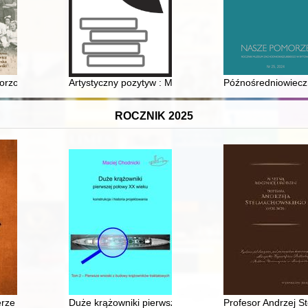
rzowie Wielkopolskim : (zagadnienia rozpadu i asymilacji)
Artystyczny pozytyw : Małgorzata i Jerzy Soremscy : 4
Późnośredniowieczn
ROCZNIK 2025
25-2025)
erze medycznym w listach papieża Grzegorza VII
Duże krążowniki pierwszej połowy XX w. : konstrukcja i 
Profesor Andrzej S