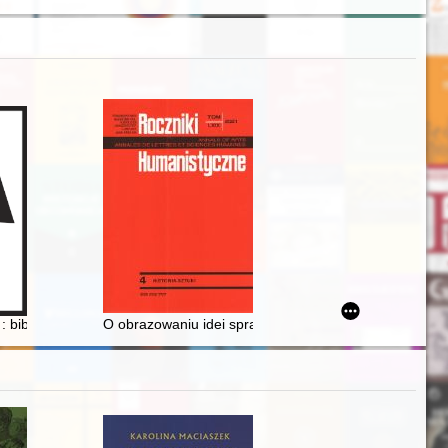
ielskiej : bernardyńskie zabytki kultu loretańskiego w Kalwarii Zebrzyd
 bibliografia za lata 1959-2020
O obrazowaniu idei sprawiedliwości w Rzeczypospolitej