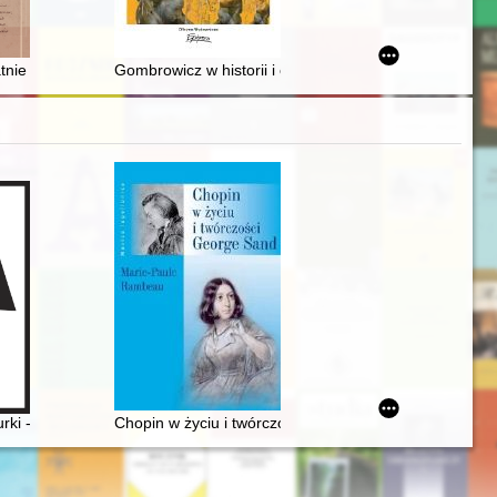
w drukarstwa i księgarstwa krakowskiego w pierwszej połowie XVII wie
olicach w 1939 roku w świetle meldunków komend garnizonów wojskowych =
tnie lato..., czyli O pewnym wyjeździe warszawskich sierot żydowskich
Gombrowicz w historii i o historii : bunt przeciwko for
ans
i - czyli folklor a pojęcie muzyki narodowej
Chopin w życiu i twórczości George Sand