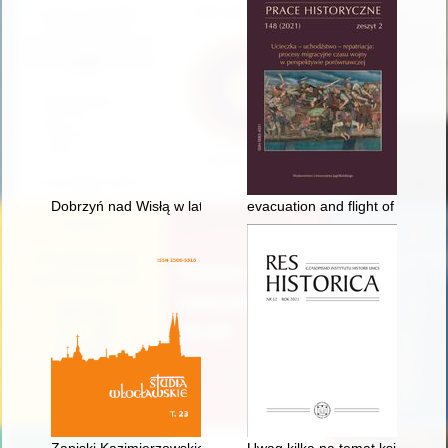
Dobrzyń nad Wisłą w latach 1917-1918 widziany z okien pracow
evacuation and flight of Galici
Zapiski Kazimierzowskie, nr 24 (2020) - recenzja]
Uwag kilka na temat książki Pi