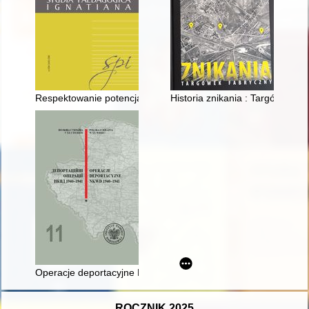
Respektowanie potencjału rozwojowego uczniów i refleksja na
Historia znikania : Targówek F
Operacje deportacyjne NKWD 1940-1941. Cz. 1 = Deportacìjnì
ROCZNIK 2025