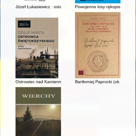
Józef Łukasiewicz : ostatni zapomniany więzień Szlisselburga
Powojenne losy rękopisów z Ka
Ostrowiec nad Kamienną w okresie niewoli narodowej
Bartłomiej Paprocki (ok. 1539-1