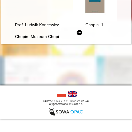
Prof. Ludwik Koncewicz (1790-1857). Nauczyciel Fryderyka C
Chopin. 1,
Chopin. Muzeum Chopina. Chopin Museum
SOWA OPAC v. 6.11.10 (2026-07-24)
Wygenerowano w 0,4867 s.