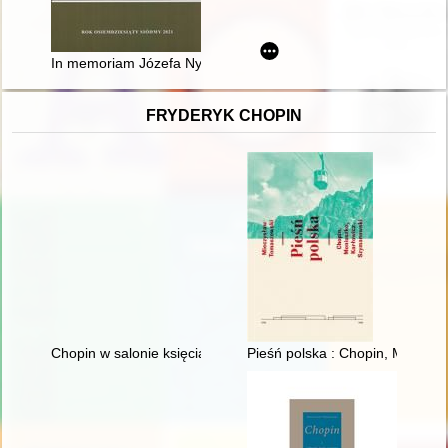
In memoriam Józefa Nyki
FRYDERYK CHOPIN
Chopin w salonie księcia Antoniego Radziwiłła". Nowe odczyt
Pieśń polska : Chopin, Moniusz