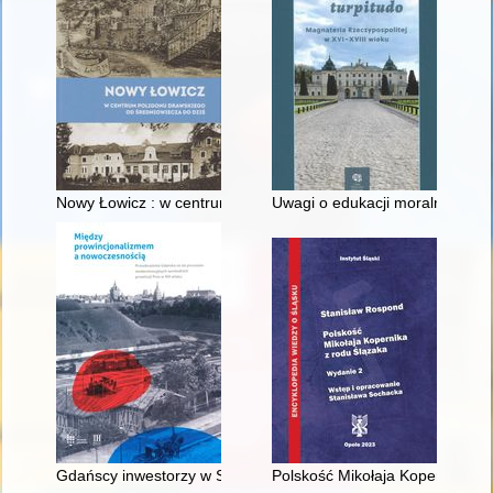
Nowy Łowicz : w centrum poligonu drawskiego od średniowiecz
Uwagi o edukacji moralnej synó
Gdańscy inwestorzy w Sopocie : prestiż finansowy i towarzyski
Polskość Mikołaja Kopernika z 