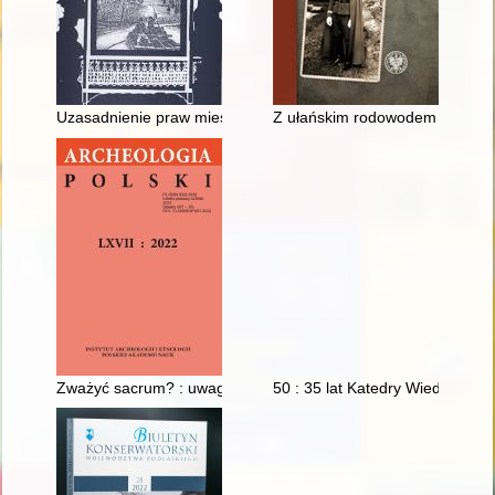
Uzasadnienie praw mieszkańców Jurgowa, Rzepisk i Czarnej Gó
Z ułańskim rodowodem : wspom
Zważyć sacrum? : uwagi nad metodami badań wczesnośredni
50 : 35 lat Katedry Wiedzy Wiz