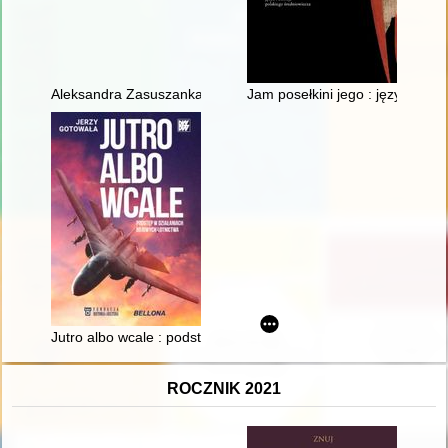
Aleksandra Zasuszanka-Dobrowolska (1906-1989) : życie i dzia
Jam posełkini jego : język i em
Jutro albo wcale : podstęp w działaniach bojowych lotnictwa
ROCZNIK 2021