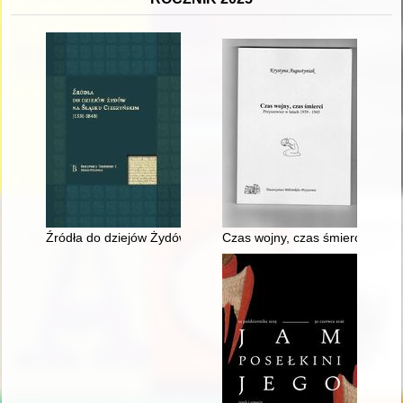
Źródła do dziejów Żydów na Śląsku Cieszyńskim (1531-1848)
Czas wojny, czas śmierci : Prz