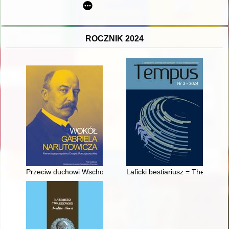
ROCZNIK 2024
Przeciw duchowi Wschodu : nieudane starania Józefa Piłsudskie
Laficki bestiariusz = The Maison