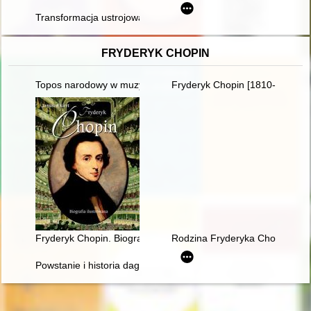
Transformacja ustrojowa w Polsce, a procesy elitotwórcze = A l
FRYDERYK CHOPIN
Topos narodowy w muzyce polskiej pierwszej połowy XIX wieku
Fryderyk Chopin [1810-1949]
Fryderyk Chopin. Biografia ilustrowana
Rodzina Fryderyka Chopina na p
Powstanie i historia dagerotypowych wizerunków Fryderyka Ch