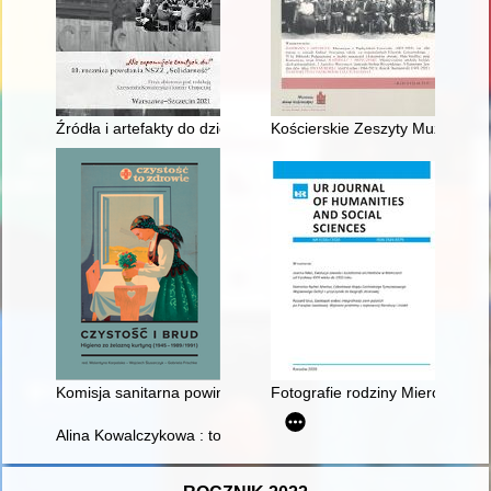
Źródła i artefakty do dziejów NSZZ "Solidarność" w zasobie In
Kościerskie Zeszyty Muzealne. 
Komisja sanitarna powinna się tym zająć!" - kwestie higieniczno
Fotografie rodziny Mierów i J
Alina Kowalczykowa : to życie jest tak wspaniałe