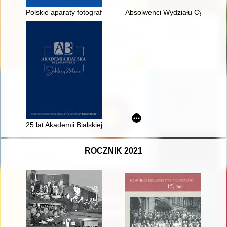
Polskie aparaty fotograficzne 1933-1985 : katalog, cennik
Absolwenci Wydziału Cybernety
25 lat Akademii Bialskiej im. Jana Pawła II : album jubileuszow
ROCZNIK 2021