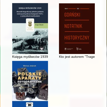
Księga myśliwców 1939 : słownik biograficzny pilotów polskic
Kto jest autorem "Tragedii o bo