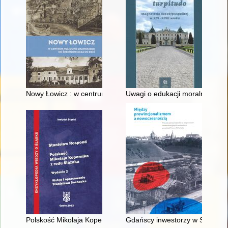
Nowy Łowicz : w centrum poligonu drawskiego od średniowiecz
Uwagi o edukacji moralnej synó
Polskość Mikołaja Kopernika z rodu Ślązaka
Gdańscy inwestorzy w Sopocie :