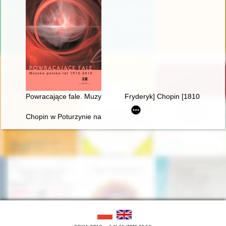
Powracające fale. Muzyka polska lat 1918-2018
Fryderyk] Chopin [1810-1849]. 
Chopin w Poturzynie na Ziemi Zamojskiej