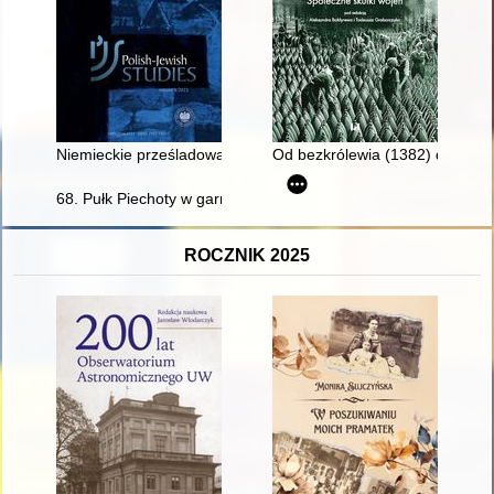
Niemieckie prześladowania i represje stosowane wobec ludnoś
Od bezkrólewia (1382) do rządó
68. Pułk Piechoty w garnizonie Września
ROCZNIK 2025