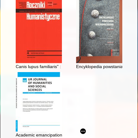
Canis lupus familiaris" : symbolika psa w historii, sztuce i liter
Encyklopedia powstania wielko
Academic emancipation of women : scholarly careers of Polish 