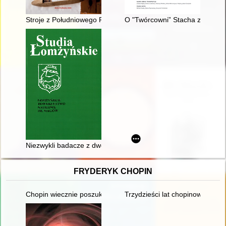
Stroje z Południowego Podlasia jako element dziedzictwa loka
O "Twórcowni” Stacha z Warty Sz
Niezwykli badacze z dworów ziemi łomżyńskiej
FRYDERYK CHOPIN
Chopin wiecznie poszukiwany. Historia Międzynarodowego Ko
Trzydzieści lat chopinowskich fe