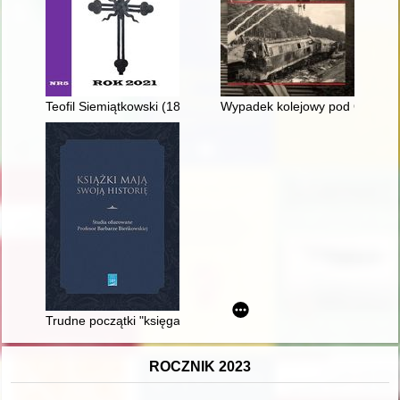
Teofil Siemiątkowski (1897-1941), nauczyciel w Bojanowie - wi
Wypadek kolejowy pod Otłoczy
Trudne początki "księgarstwa socjalistycznego" : "Dom Książki" 
ROCZNIK 2023