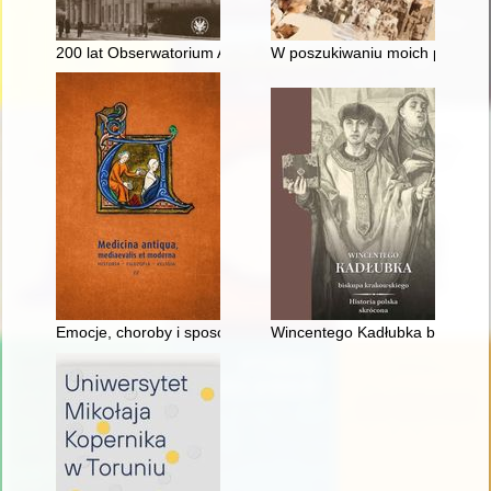
200 lat Obserwatorium Astronomicznego UW
W poszukiwaniu moich pramat
Emocje, choroby i sposoby leczenia : z życia artysty Jana Matej
Wincentego Kadłubka biskupa k