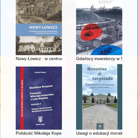
Nowy Łowicz : w centrum poligonu drawskiego od średniowiecz
Gdańscy inwestorzy w Sopocie :
Polskość Mikołaja Kopernika z rodu Ślązaka
Uwagi o edukacji moralnej synó