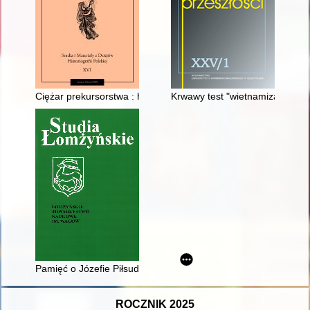
Ciężar prekursorstwa : historia historiografii a historia idei (i na
Krwawy test "wietnamizacji" z
Pamięć o Józefie Piłsudskim w latach 1935-1939 na północ
ROCZNIK 2025