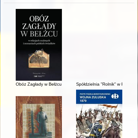
Obóz Zagłady w Bełżcu : w relacjach ocalonych i zeznaniach p
Spółdzielnia "Rolnik" w Pobiedz