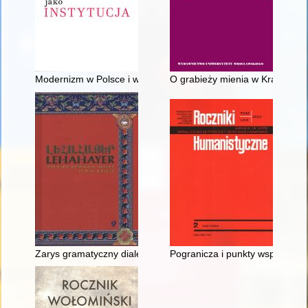
Modernizm w Polsce i w polskiej historii sztuki : postulaty bad
O grabieży mienia w Kraju War
Zarys gramatyczny dialektu Ormian polskich z Kut
Pogranicza i punkty wspólne : hi