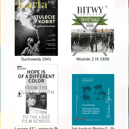
Suchowola 1941
Woźniki 2 IX 1939
Lesson 41" : going to Poland to become a Morrocan filmmaker
Jak kochać Polskę? : Stanisław