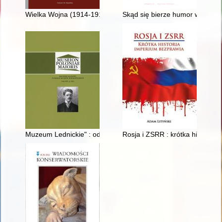
Wielka Wojna (1914-1918) na ziemiach polskich : pamięć i prz
Skąd się bierze humor wszelki
Muzeum Lednickie" : od narodzin idei do realizacji = "Museum o
Rosja i ZSRR : krótka historia