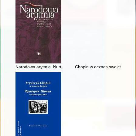
Narodowa arytmia. Nurt patriotyczny w twórczości artystów po
Chopin w oczach swoich uczni