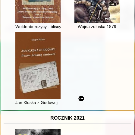
Woldenberczycy - bliscy i znani : żołnierze Września 1939 i P
Wojna zuluska 1879
Jan Kluska z Godowej : przez ścianę śmierci
ROCZNIK 2021