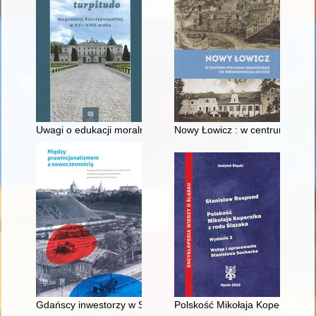
Uwagi o edukacji moralnej synów szlacheckich w XVI-wiecznej 
Nowy Łowicz : w centrum polig
Gdańscy inwestorzy w Sopocie : prestiż finansowy i towarzyski
Polskość Mikołaja Kopernika z 