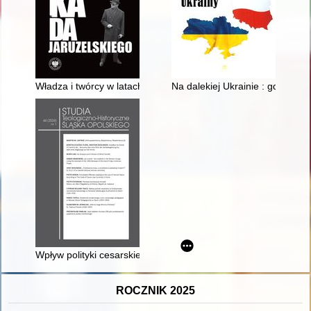
Władza i twórcy w latach osiemdziesiątych XX w
Na dalekiej Ukrainie : gdzie zag
Wpływ polityki cesarskiej na funkcjonowanie Kościoła katolic
ROCZNIK 2025