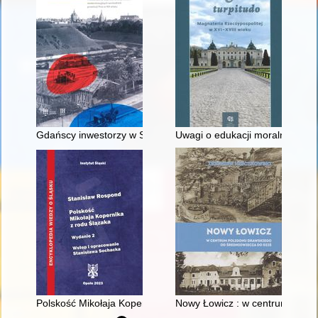
Gdańscy inwestorzy w Sopocie : prestiż finansowy i towarzyski
Uwagi o edukacji moralnej synó
Polskość Mikołaja Kopernika z rodu Ślązaka
Nowy Łowicz : w centrum polig