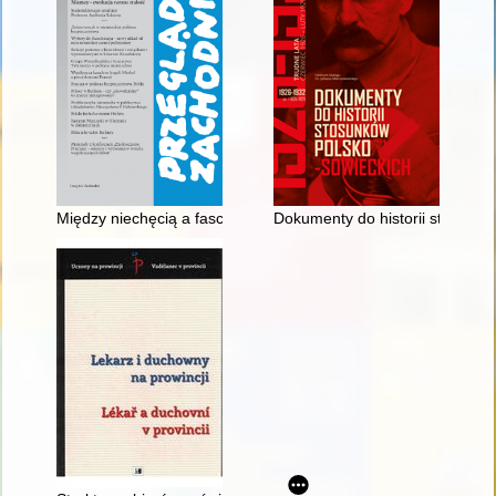
Między niechęcią a fascynacją : problematyka niemiecka w publ
Dokumenty do historii stosunkó