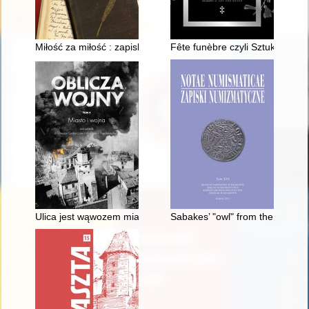
Miłość za miłość : zapiski 1930-1938
Fête funèbre czyli Sztuka wobec
Ulica jest wąwozem miasta"- taktyka Jamesa Connolly’ego
Sabakes’ "owl" from the collect