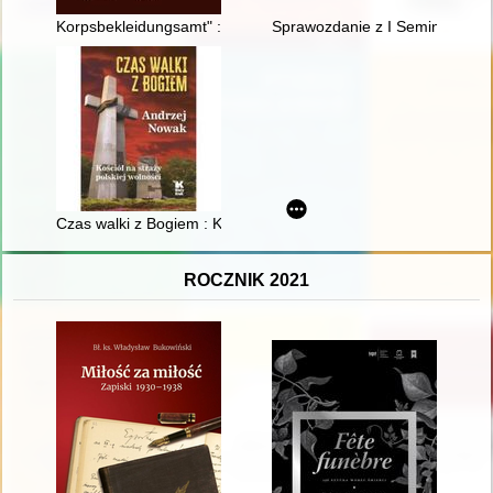
Korpsbekleidungsamt" : geneza : przyczynek do studium arch
Sprawozdanie z I Seminarium war
Czas walki z Bogiem : Kościół na straży polskiej wolności
ROCZNIK 2021