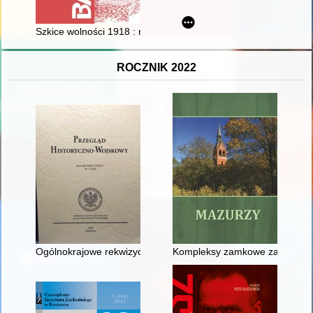
Szkice wolności 1918 : rysunki, plakaty i grafiki ze zbiorów 
ROCZNIK 2022
Ogólnokrajowe rekwizycje koni w czasie wojny z Rosją bolsze
Kompleksy zamkowe zakonu krz