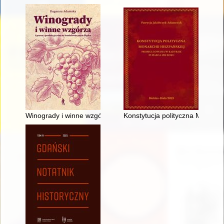
Winogrady i winne wzgórza : uprawa i produkcja wina na śred
Konstytucja polityczna Monarc