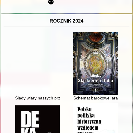
ROCZNIK 2024
Ślady wiary naszych przodków : kaplice, kapliczki, figury i krz
Schemat barokowej aranżacji bi