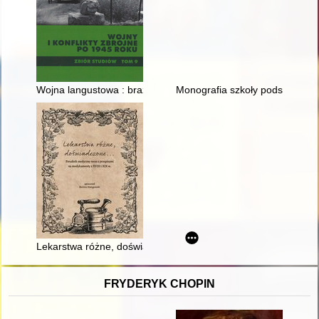
Wojna langustowa : brazylijsko-francuski zatarg o łowiska 196
Monografia szkoły podstawowej
Lekarstwa różne, doświadczone... : poradnik medyczny wraz z
FRYDERYK CHOPIN