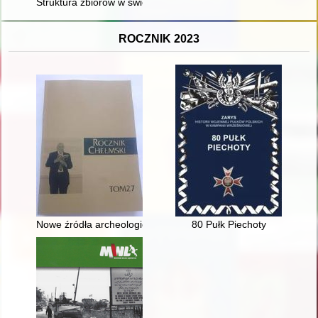
Struktura zbiorów w świetle pierwszej księgi inwentarzowej częs
ROCZNIK 2023
Nowe źródła archeologiczne do badań mikroregionu Horodysko 
80 Pułk Piechoty