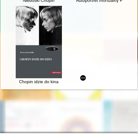
Nieboski Chopin
Autoportret mortualny Fryderyka
Chopin idzie do kina