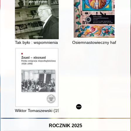
Tak było : wspomnienia księdza : Warszawa, Rzym, Paryż
Osiemnastowieczny haftowany o
Wiktor Tomaszewski (1907-1995) : szkic do portretu
ROCZNIK 2025