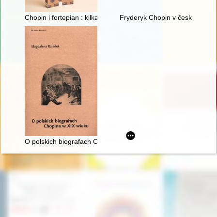
Chopin i fortepian : kilka uwag o relacji człowieka z przedmiot
Fryderyk Chopin v české literat
O polskich biografach Chopina w XIX wieku