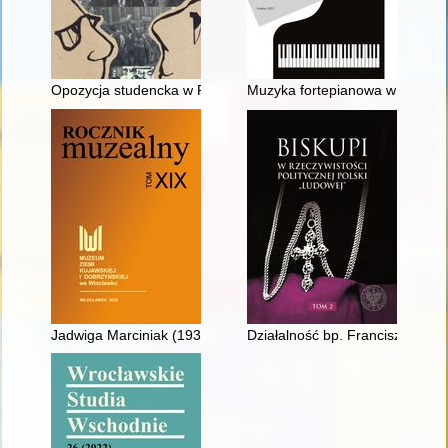
Opozycja studencka w Polsce i na Węgrzech w latach 1956-19
Muzyka fortepianowa w twórczoś
Jadwiga Marciniak (1933-2021) : malarka fajansu włocławskie
Działalność bp. Franciszka Jopa