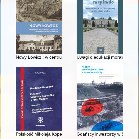
Nowy Łowicz : w centrum poligonu drawskiego od średniowiecz
Uwagi o edukacji moralnej synó
Polskość Mikołaja Kopernika z rodu Ślązaka
Gdańscy inwestorzy w Sopocie :