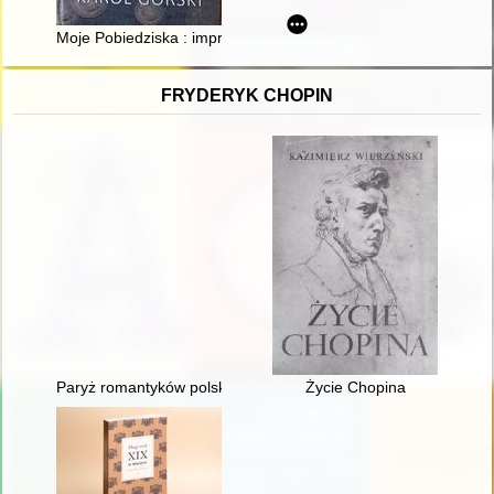
Moje Pobiedziska : impresje z dalszej i bliższej przeszłości. T. 
FRYDERYK CHOPIN
Paryż romantyków polskich: Mickiewicz, Słowacki, Chopin, Kras
Życie Chopina