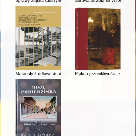
Sprawy Śląska Cieszyńskiego na łamach „Ilustrowanego Kuriera
Sprawa odwołania Witolda Such
Materiały źródłowe do działalności norweskich armatorów w G
Piękna przenikliwość : księga j