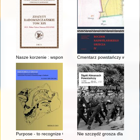
Nasze korzenie : wspomnienia z lat 20 i 30. XX wieku. (Cz. 1)
Cmentarz powstańczy w Powsin
Purpose - to recognize Germany : about some activities of the P
Nie szczędź grosza dla ofiar p