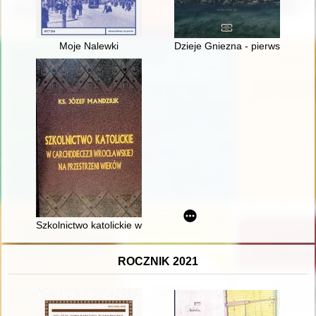
Moje Nalewki
Dzieje Gniezna - pierwszej stoli
Szkolnictwo katolickie w (archi)diecezji wrocławskiej na przest
ROCZNIK 2021