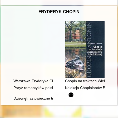
FRYDERYK CHOPIN
Warszawa Fryderyka Chopina
Chopin na traktach Wielkopolsk
Paryż romantyków polskich: Mickiewicz, Słowacki, Chopin, Kras
Kolekcja Chopinianów Edourda
Dziewiętnastowieczne transkrypcje utworów Fryderyka Chopina.