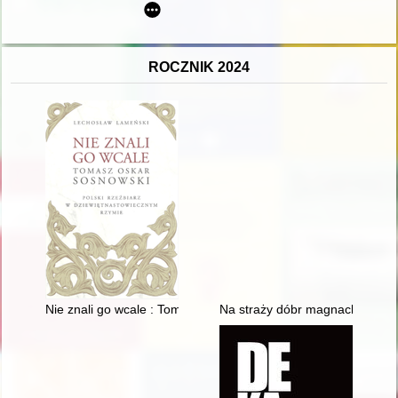
ROCZNIK 2024
Nie znali go wcale : Tomasz Oskar Sosnowski : polski rzeźbia
Na straży dóbr magnackich i be