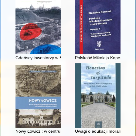
Gdańscy inwestorzy w Sopocie : prestiż finansowy i towarzyski
Polskość Mikołaja Kopernika z 
Nowy Łowicz : w centrum poligonu drawskiego od średniowiecz
Uwagi o edukacji moralnej synó