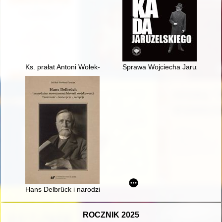
Ks. prałat Antoni Wołek-Wacławski : kapłan niezłomny
Sprawa Wojciecha Jaruzelskiego 
Hans Delbrück i narodziny nowoczesnej historii wojskowości : 
ROCZNIK 2025