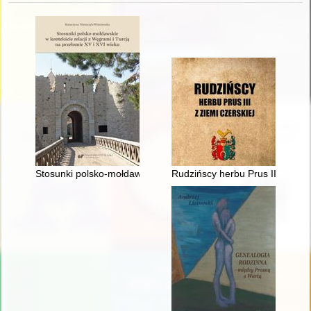
Stosunki polsko-mołdawskie w kontekście relacji z Węgrami i T
Rudzińscy herbu Prus III z ziem