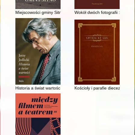
Miejscowości gminy Sitno - historia i zabytki
Wokół dwóch fotografii : niezn
Historia a świat wartości : wybór esejów
Kościoły i parafie diecezji ełckiej