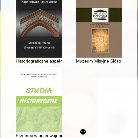
Historiograficzne aspekty badania sakralnego dziedzictwa kul
Muzeum Misyjne Sióstr Misjonar
Przemoc w przedwojennym Wojsku Polskim