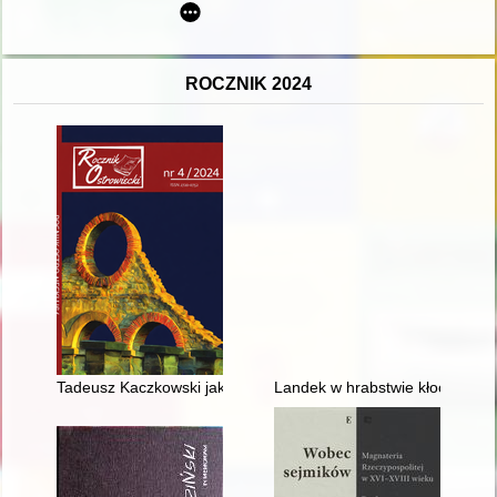
ROCZNIK 2024
Tadeusz Kaczkowski jakiego nie znacie : przywrócona pamięć 
Landek w hrabstwie kłockiem w 