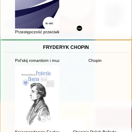
Przestępczość przeciwko zabytkom na terenie województwa ma
FRYDERYK CHOPIN
Pol'skij romantizm i muzykal'naja kul'tura L'vova vtoroj polovin
Chopin