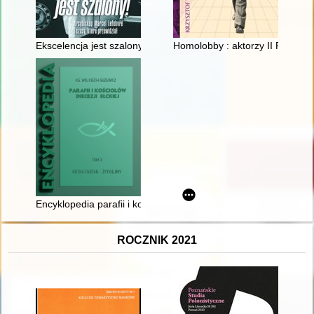
Ekscelencja jest szalony! : arcybiskup Marcel Lefebvre i czasy,
Homolobby : aktorzy II RP
Encyklopedia parafii i kościołów diecezji ełckiej. T. 3,
ROCZNIK 2021