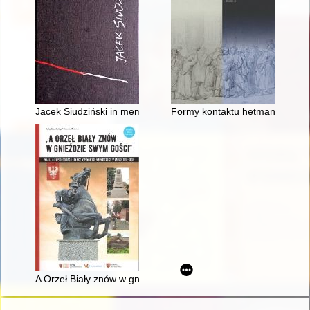
Jacek Siudziński in memoriam
Formy kontaktu hetmana koronn
A Orzeł Biały znów w gnieździe swym gości" : walka o niepodle