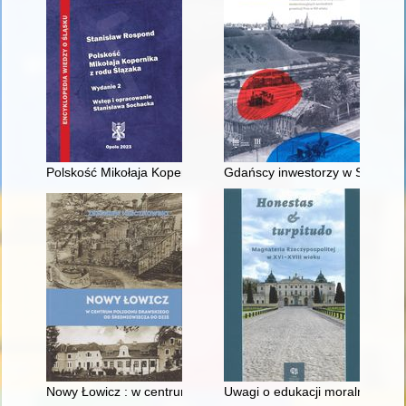
Polskość Mikołaja Kopernika z rodu Ślązaka
Gdańscy inwestorzy w Sopocie :
Nowy Łowicz : w centrum poligonu drawskiego od średniowiecz
Uwagi o edukacji moralnej synó