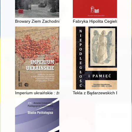
Browary Ziem Zachodnich i Północnych w latach 1945-1951. T.
Fabryka Hipolita Cegielskiego 
Imperium ukraińskie : źródła idei i jej miejsce w myśli polityc
Tekla z Bądarzewskich Barano