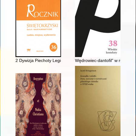
2 Dywizja Piechoty Legionów w latach 1919-1939 = 2nd Infantr
Wędrowiec-dantofil" w rodzinnej 