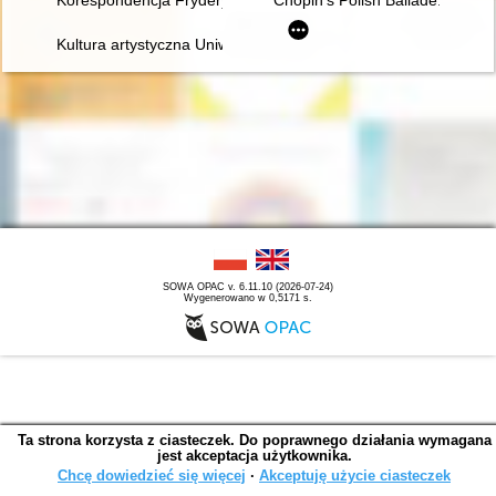
Korespondencja Fryderyka Chopina. T. 3 cz. 3,
Chopin's Polish Ballade: Op. 38
Kultura artystyczna Uniwersytetu Warszawskiego. Ars et educa
SOWA OPAC v. 6.11.10 (2026-07-24)
Wygenerowano w 0,5171 s.
Ta strona korzysta z ciasteczek. Do poprawnego działania wymagana
jest akceptacja użytkownika.
Chcę dowiedzieć się więcej
∙
Akceptuję użycie ciasteczek