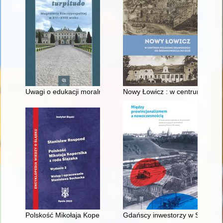
Uwagi o edukacji moralnej synów szlacheckich w XVI-wiecznej 
Nowy Łowicz : w centrum polig
Polskość Mikołaja Kopernika z rodu Ślązaka
Gdańscy inwestorzy w Sopocie :