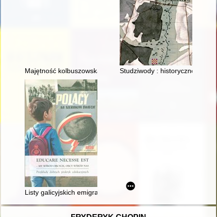
Majętność kolbuszowska w XIX wieku
Studziwody : historyczne nazw
Listy galicyjskich emigrantów z początku XX wieku jako załącz