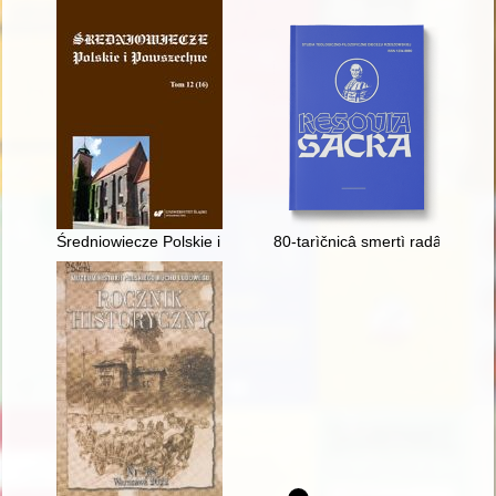
Średniowiecze Polskie i Powszechne. T. 12 (16) (2020)
80-tarìčnicâ smertì radâns'ko