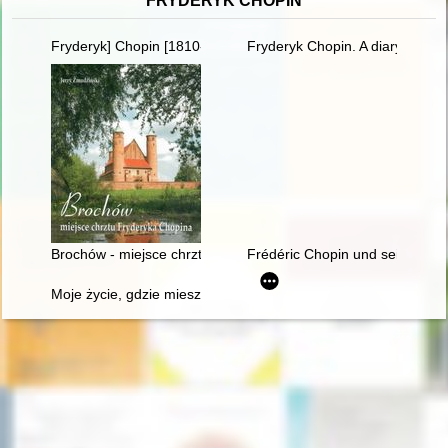
FRYDERYK CHOPIN
Fryderyk] Chopin [1810-1849]
Fryderyk Chopin. A diary in im
Brochów - miejsce chrztu Fryderyka Chopina
Frédéric Chopin und seine Zeit
Moje życie, gdzie mieszka B[r]zowski?" - glosa do datowania 