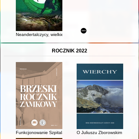
Neandertalczycy, wielkie kopalnie, groźni wojownicy : przewodni
ROCZNIK 2022
Funkcjonowanie Szpitala Powiatowego w Brzegu w latach 1945-1
O Juliuszu Zborowskim i tomie