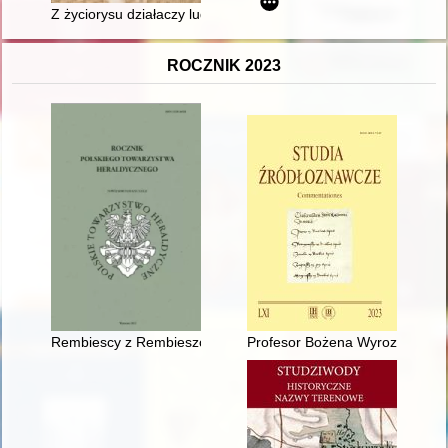
Z życiorysu działaczy ludowych : Stanisław Zdzisław Roś (192
ROCZNIK 2023
Rembiescy z Rembieszowa herbu Jastrzębiec w Sieradzkiem
Profesor Bożena Wyrozumska 