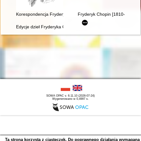
Korespondencja Fryderyka Chopina. T. 3 cz. 3,
Fryderyk Chopin [1810-1849]
Edycje dzieł Fryderyka Chopina w warszawskiej oficynie Gebet
SOWA OPAC v. 6.11.10 (2026-07-24)
Wygenerowano w 0,4997 s.
Ta strona korzysta z ciasteczek. Do poprawnego działania wymagana