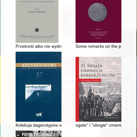
Przekreśl albo nie wydrukuję" : autograf fragmentu "Pana Graby
Some remarks on the problem of
Kolekcja dagerotypów w zbiorach Muzeum Krakowa : w 180-leci
ogate" i "ubogie" cmentarzyska w