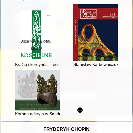
Kražių skerdynės - recenzja]
Stanisław Karbowniczek : wspo
Korona odkryta w Sandomierzu = Crown discovered in Sandom
FRYDERYK CHOPIN