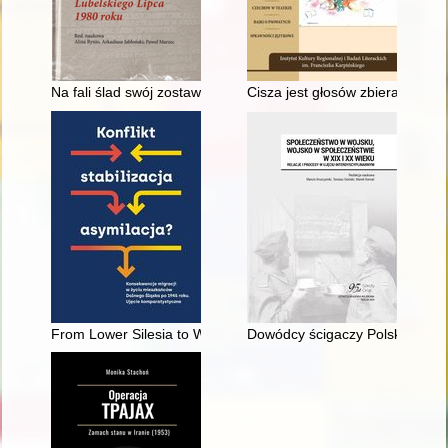
Na fali ślad swój zostawili... i wciąż zostawiają... : wielka histo
Cisza jest głosów zbieraniem" :
From Lower Silesia to West Germany : the forced migration an
Dowódcy ścigaczy Polskiej Mary