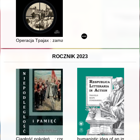
Operacja Tpajax : zamach stanu w Iranie (1953)
ROCZNIK 2023
Ciągłość pokoleń... : rzecz o Gustawie Hadynie
humanistic idea of an imagined m