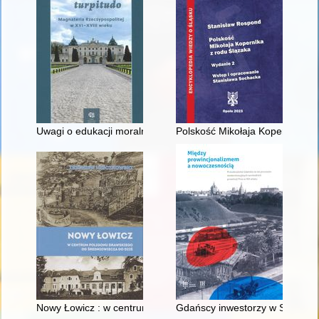
Uwagi o edukacji moralnej synów szlacheckich w XVI-wiecznej 
Polskość Mikołaja Kopernika z 
Nowy Łowicz : w centrum poligonu drawskiego od średniowiecz
Gdańscy inwestorzy w Sopocie :