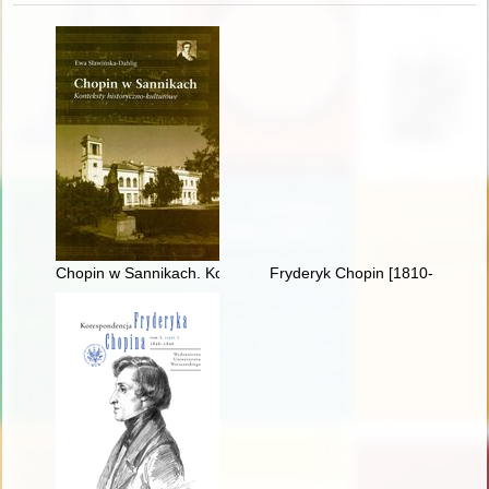
Chopin w Sannikach. Konteksty historyczno-kulturowe
Fryderyk Chopin [1810-1949]