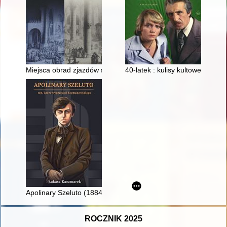
Miejsca obrad zjazdów szlacheckich i sejmików powiatu słonim
40-latek : kulisy kultowego seria
Apolinary Szeluto (1884-1966) - ten, który wyprzedził Szyman
ROCZNIK 2025