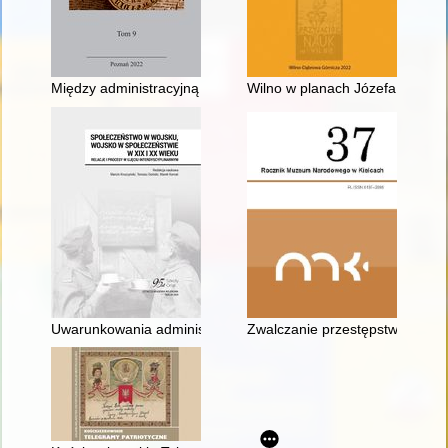
Między administracyjną Scyllą i uczoną Charybdą : urzędnik czy
Wilno w planach Józefa Piłsuds
Uwarunkowania administracyjne, prawne i ekonomiczne działalno
Zwalczanie przestępstw fałsze