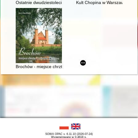
Ostatnie dwudziestolecie : 75 lat Międzynarodowych Festiwal
Kult Chopina w Warszawie pod 
Brochów - miejsce chrztu Fryderyka Chopina
SOWA OPAC v. 6.11.10 (2026-07-24)
Wygenerowano w 0,4618 s.