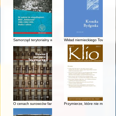
Samorząd terytorialny w Polsce w propozycjach działań Niez
Wkład niemieckiego Towarzystwa
O cenach surowców farmakognostycznych (simplica) w Gdańsk
Przymierze, które nie miało praw