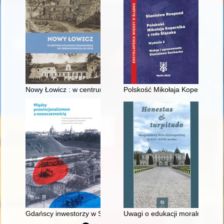
Nowy Łowicz : w centrum poligonu drawskiego od średniowiecz
Polskość Mikołaja Kopernika z 
Gdańscy inwestorzy w Sopocie : prestiż finansowy i towarzyski
Uwagi o edukacji moralnej synó