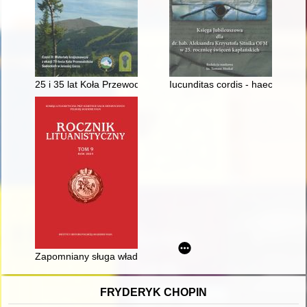
25 i 35 lat Koła Przewodników Sudeckich - Jelenia Góra
Iucunditas cordis - haec est vi
Zapomniany sługa władzy : Marcin z Szadka, dyplomata i dor
FRYDERYK CHOPIN