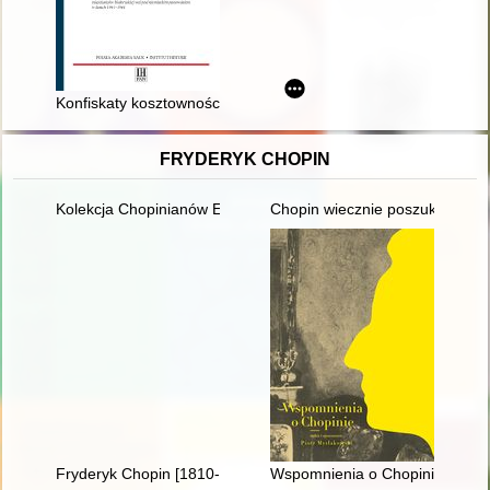
Konfiskaty kosztowności w świątyniach różnych związków religij
FRYDERYK CHOPIN
Kolekcja Chopinianów Edourda Ganche'a w Krakowie
Chopin wiecznie poszukiwany. 
Fryderyk Chopin [1810-1849]
Wspomnienia o Chopinie. Cz. 1