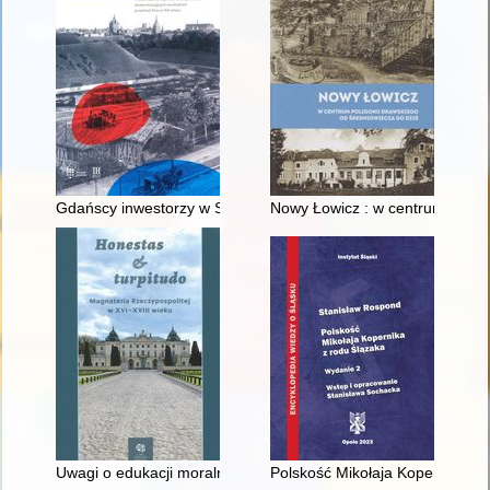
Gdańscy inwestorzy w Sopocie : prestiż finansowy i towarzyski
Nowy Łowicz : w centrum polig
Uwagi o edukacji moralnej synów szlacheckich w XVI-wiecznej 
Polskość Mikołaja Kopernika z 