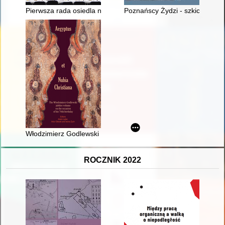
Pierwsza rada osiedla na Dębcu (2000-2005) jako przykład po
Poznańscy Żydzi - szkic do dzi
Włodzimierz Godlewski - list of publications
ROCZNIK 2022