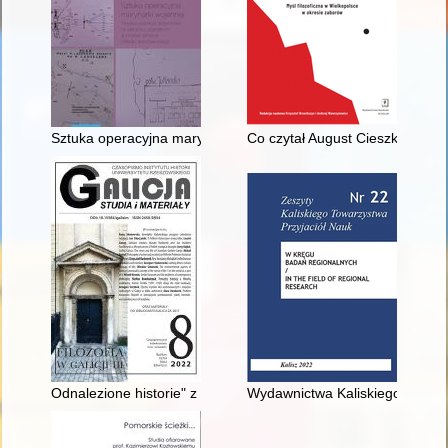
Sztuka operacyjna marynarki wojennej : morskie operacje des
Co czytał August Cieszkowski? 
Odnalezione historie" z ziemi stanisławowskiej, czyli Kilka uwa
Wydawnictwa Kaliskiego Towarz