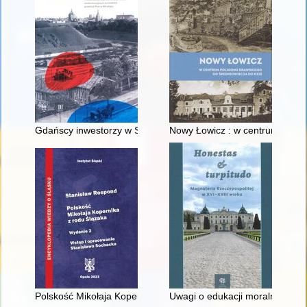
Gdańscy inwestorzy w Sopocie : prestiż finansowy i towarzyski
Nowy Łowicz : w centrum polig
Polskość Mikołaja Kopernika z rodu Ślązaka
Uwagi o edukacji moralnej synó