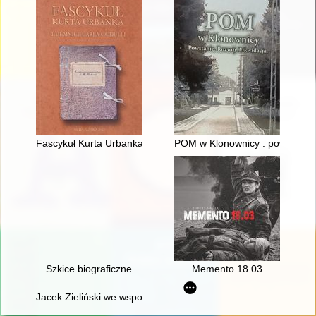
Fascykuł Kurta Urbanka : tajemnice Carla Godulli
POM w Klonownicy : powstanie : 
Szkice biograficzne
Memento 18.03
Jacek Zieliński we wspomnieniach fanów