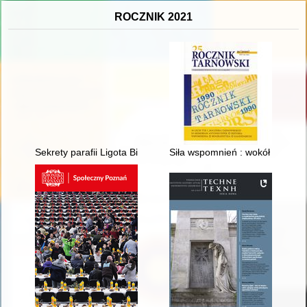
ROCZNIK 2021
Sekrety parafii Ligota Bialska na Górnym Śląsku : kropla heimatu
Siła wspomnień : wokół 100. roc