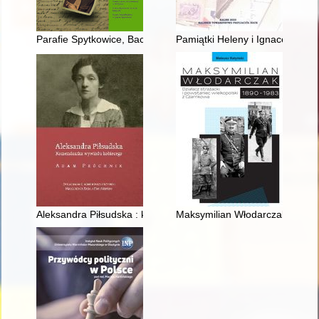
Parafie Spytkowice, Bachowice i Ryczów w średniowieczu i poc
Pamiątki Heleny i Ignacego Pa
Aleksandra Piłsudska : komendantka wywiadu kobiecego
Maksymilian Włodarczak 1890-19