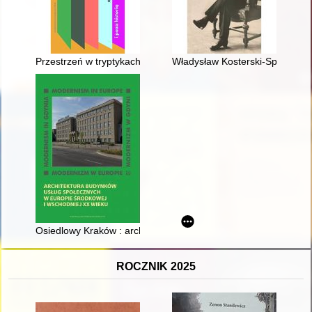
Przestrzeń w tryptykach - w stronę religijnej sztuki Jacka Mal
Władysław Kosterski-Spalski jak
Osiedlowy Kraków : architektura i urbanistyka w PRL-u = Housi
ROCZNIK 2025