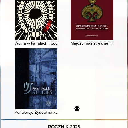
Wojna w kanałach : podziemna walka Warszawy
Między mainstreamem a prowincją
Konwersje Żydów na katolicyzm w Generalnym Gubernatorstwie n
ROCZNIK 2025