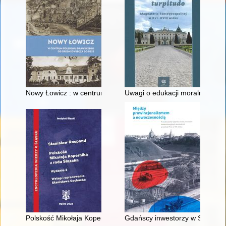
Nowy Łowicz : w centrum poligonu drawskiego od średniowiecz
Uwagi o edukacji moralnej synó
Polskość Mikołaja Kopernika z rodu Ślązaka
Gdańscy inwestorzy w Sopocie :