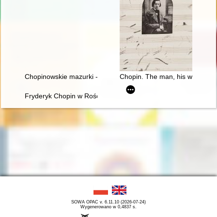
Chopinowskie mazurki - czyli folklor a pojęcie muzyki narodowe
Chopin. The man, his work and 
Fryderyk Chopin w Rościszewie
SOWA OPAC v. 6.11.10 (2026-07-24)
Wygenerowano w 0,4837 s.