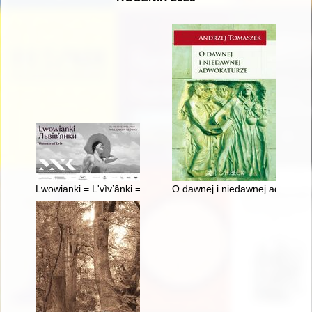
Lwowianki = L'vìv’ânki = Women of Lviv
O dawnej i niedawnej adwokatu