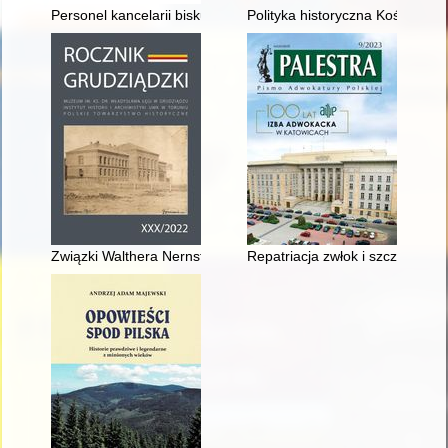
Personel kancelarii biskupa krakowskiego Tomasza Strzępińsk
Polityka historyczna Kościoła ka
Związki Walthera Nernsta z Grudziądzem = Walther Nernst's li
Repatriacja zwłok i szczątków 