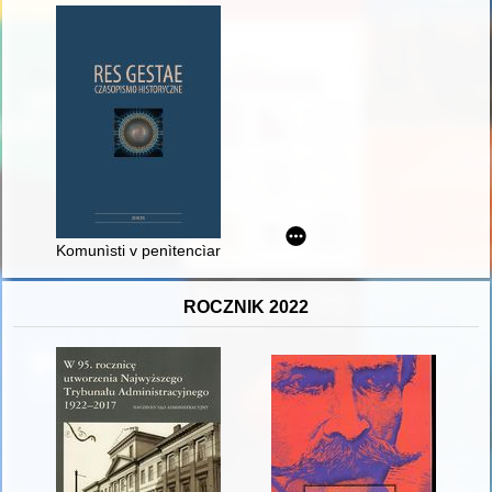
Komunìsti v penìtencìarnih zakladah Drugoï Rečì Pospolitoï (na
ROCZNIK 2022