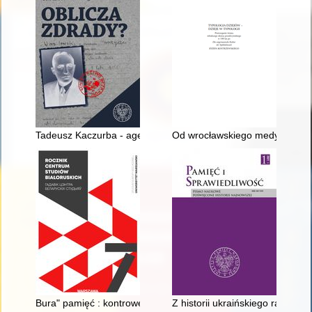
Tadeusz Kaczurba - agent "Krawczyk" : Przyczynek do dziejów
Od wrocławskiego medyka do ber
Bura" pamięć : kontrowersje wokół Romualda Rajsa "Burego" :
Z historii ukraińskiego radyka