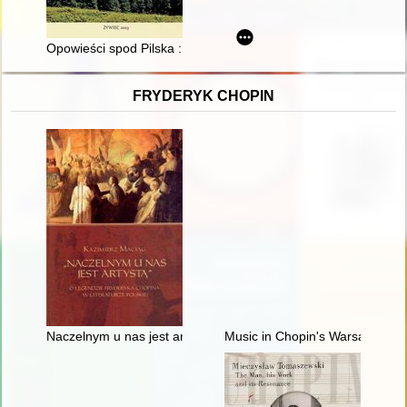
Opowieści spod Pilska : historie prawdziwe i legendarne z mi
FRYDERYK CHOPIN
Naczelnym u nas jest artystą". O legendzie Fryderyka Chopina w
Music in Chopin's Warsaw