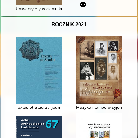
Uniwersytety w cieniu kryzysu : nacjonalistyczna radykalizac
ROCZNIK 2021
Textus et Studia : [journal of the Centre for Research on the His
Muzyka i taniec w syjonistycz