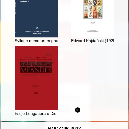
Sylloge nummorum graecorum Poland - recenzja]
Edward Kajdański (1925-2020)
Eseje Lengauera o Dionizosie
ROCZNIK 2022