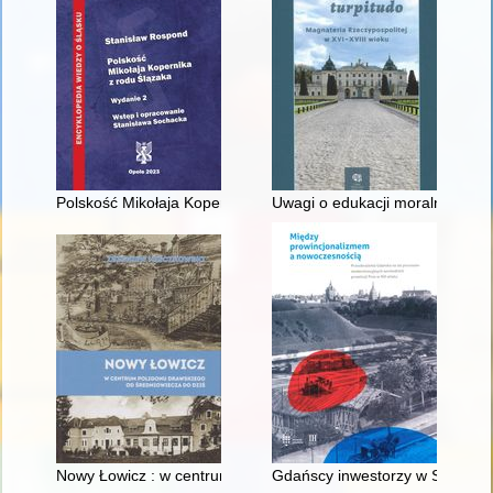
Polskość Mikołaja Kopernika z rodu Ślązaka
Uwagi o edukacji moralnej synó
Nowy Łowicz : w centrum poligonu drawskiego od średniowiecz
Gdańscy inwestorzy w Sopocie :