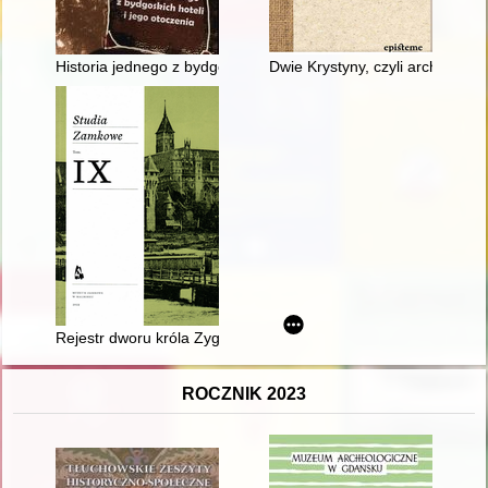
Historia jednego z bydgoskich hoteli i jego otoczenia
Dwie Krystyny, czyli archiwa, ar
Rejestr dworu króla Zygmunta III Wazy "w drodze pruskiej" z 1
ROCZNIK 2023