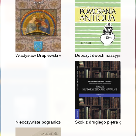
Władysław Drapiewski w Tłuchowie
Depozyt dwóch naszyjników brą
Nieoczywiste pogranicze : migracje ludności na terenie powia
Skok z drugiego piętra gmachu