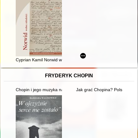
Cyprian Kamil Norwid we współczesnym teatrze polskim - ado
FRYDERYK CHOPIN
Chopin i jego muzyka na Dolnym Śląsku" - wystawa w Archi
Jak grać Chopina? Polska kryt