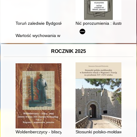
Toruń zaledwie Bydgoskim Przedmieściem" : manipulacje w dysk
Nić porozumienia : ilustracje w 
Wartość wychowania w rodzinie luterańskiej w piśmiennictwie s
ROCZNIK 2025
Woldenberczycy - bliscy i znani : żołnierze Września 1939 i P
Stosunki polsko-mołdawskie w ko