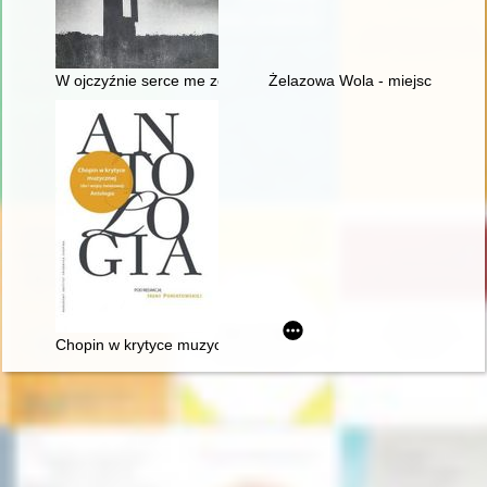
W ojczyźnie serce me zostało". Szlakiem Mickiewicza, Słowa
Żelazowa Wola - miejsce urodz
Chopin w krytyce muzycznej (do I wojny światowej). Antologia