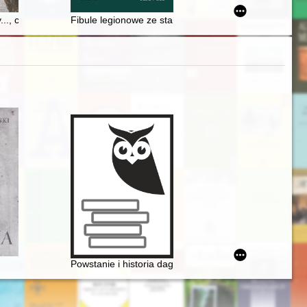
ecznego w Polsce : testament muzealnika
y..., czyli O niegdysiejszym gospodarstwie
Fibule legionowe ze stanowiska w Kwiatkowie, gm. Bru
Powstanie i historia dagerotypowych wizerunków Fryd