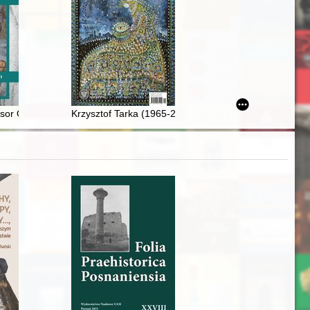
j
OGRAPHIA PLESNIACA Andreasa Hindenberga z 1636 roku
or Olgi Płamienickiej (1956-2022)
Krzysztof Tarka (1965-2022) : wspomnienie