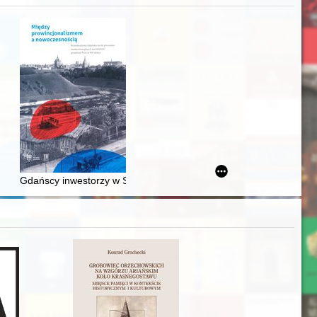
j
awskiego od średniowiecza do dziś
Gdańscy inwestorzy w Sopocie : prestiż finansowy i towarzyski lo