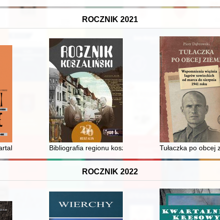
ROCZNIK 2021
isarskiej kolekcji historycznej - recenzja]
artalnik Towarzystwa Naukowego Płockiego = Płock Notices : quarterly of 
Bibliografia regionu koszalińskiego w wyborze : (1 sty
Tułaczka po obcej 
ROCZNIK 2022