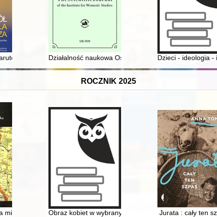
1923) : landowner, citizen, politician
rutowicz został prezydentem, a jego elekcja podzieliła Polaków?
Działalność naukowa Ośrodka Badań Historii Kobiet In
Dzieci - ideologia 
ROCZNIK 2025
waliach : ciechanowskie grodzkie wieczyste. T. 4
a międzyrzecka : szkice z przeszłości
Obraz kobiet w wybranych dziełach historiografii koście
Jurata : cały ten s