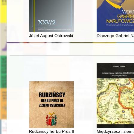
Józef August Ostrowski of the Korab Coat of Arms (1850-
Dlaczego Gabriel Na
Rudzińscy herbu Prus III z ziemi ciechanowskiej w archi
Międzyrzecz i ziemi