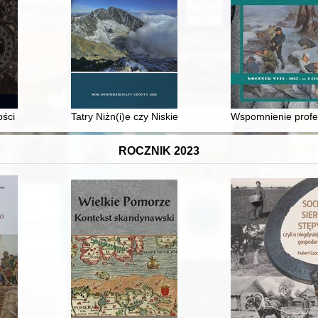
uzeum Historii Polski na tle muzeów w Europie Środkowo-Wschodnie
ości : realizacja projektu konserwacji-restauracji mapy ICHNOORT
Tatry Niżn(i)e czy Niskie?
Wspomnienie profes
ROCZNIK 2023