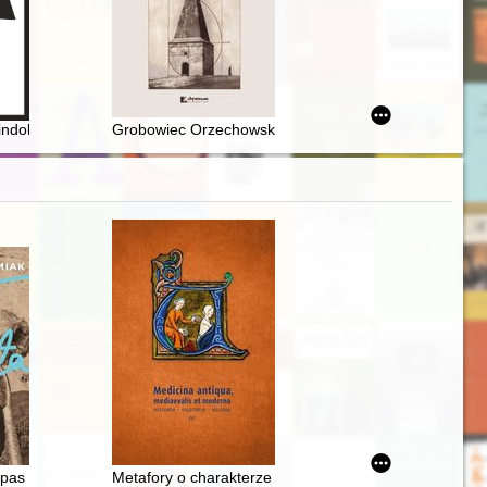
stytutu Studiów Kobiecych w 2019 roku
- indoktrynacja : czasopismo "Płomyczek" w okresie II Rzeczypospolitej, 
Grobowiec Orzechowskich na Wzgórzu Ariańskim koło 
lnej z VI wieku. Cz. 2, The image of women in selected works of sixth-ce
zpas
Metafory o charakterze medycznym w listach papieża 