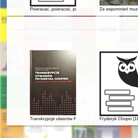
Powracać, powracać, powracać... do Wroczyna : szta
Ze wspomnień muzea
Transkrypcje utworów Fryderyka Chopina : katalog ręk
Fryderyk Chopin [1