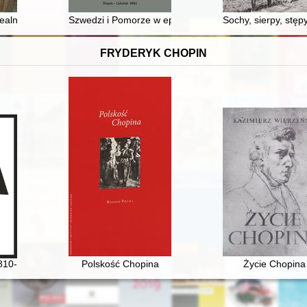
mbuch Anny i Tadeusza Gustawa Jackowskich
lnika : ocena aktualnego stanu rozwoju muzealnictwa morskiego i rz
Szwedzi i Pomorze w epice Henryka Sienkiewicza
Sochy, sierpy, stęp
FRYDERYK CHOPIN
opisów, druków i nagrań (1830-2020)
810-1849]
Polskość Chopina
Życie Chopina