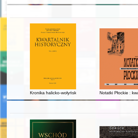
Kronika halicko-wołyńska (Kronika Romanowiczów) w latop
Notatki Płockie : kw