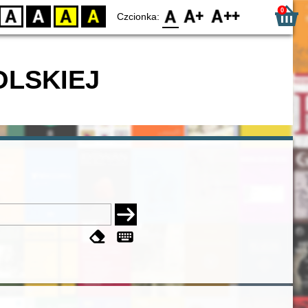
0
D
BW
YB
BY
F0
F1
F2
Czcionka:
OLSKIEJ