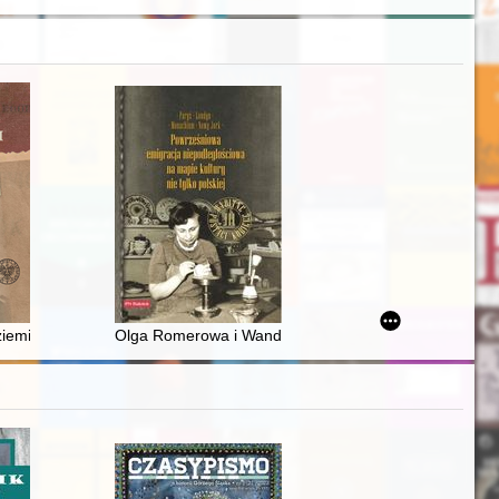
the Scientific Society of Płock. 2021, [nr] 2
cznia 2019 - 31 grudnia 2019)
ziemi : wspomnienia więźnia łagrów sowieckich od marca do sierpnia 1
Olga Romerowa i Wanda Romerówna : działalność emig