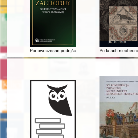
Ponowoczesne podejście do nowoczesnego muzeum : M
Po latach nieobecn