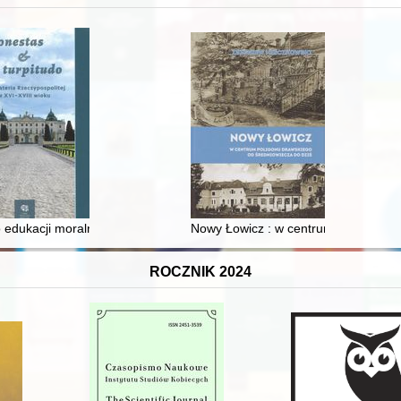
 edukacji moralnej synów szlacheckich w XVI-wiecznej Rzeczypospolite
Nowy Łowicz : w centrum poligonu dr
ROCZNIK 2024