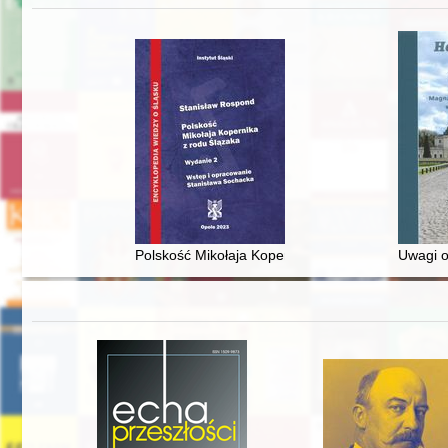
Polskość Mikołaja Kopernika z rodu Ślązaka
Uwagi o