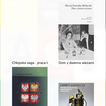
Chłopska saga : praca konkursowa na pamiętniki rolników 199
Dom z dwiema wieżami