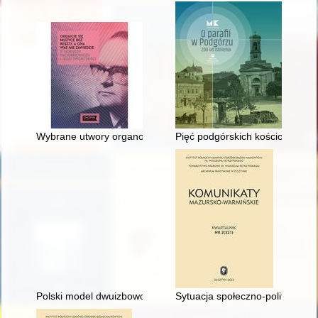
Wybrane utwory organowe Tadeusza Paciorkiewicza na tle pols
Pięć podgórskich kościołów św.
Polski model dwuizbowości na tle bikameralizmu europejskieg
Sytuacja społeczno-polityczna w