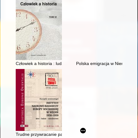
Człowiek a historia : ludzie i wydarzenia. T. 6
Polska emigracja w Niemczech a
Trudne przywracanie pamięci : Stefan Ehrenkreutz (1880-194