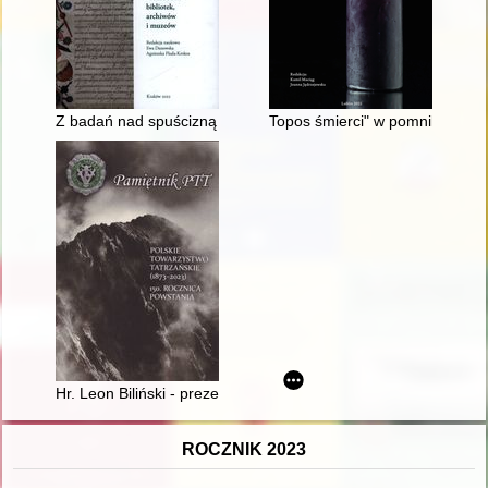
Z badań nad spuścizną rękopiśmienną zakonu kanoników od po
Topos śmierci" w pomnikach j
Hr. Leon Biliński - prezes Towarzystwa Tatrzańskiego
ROCZNIK 2023