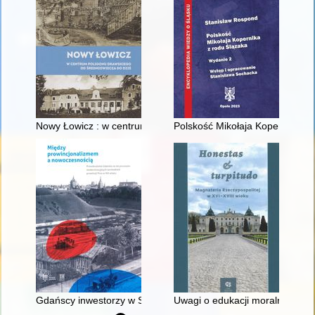
Nowy Łowicz : w centrum poligonu drawskiego od średniowiecz
Polskość Mikołaja Kopernika z 
Gdańscy inwestorzy w Sopocie : prestiż finansowy i towarzyski
Uwagi o edukacji moralnej synó