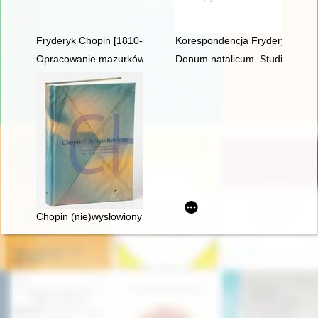
Fryderyk Chopin [1810-1849]. Korzenie
Korespondencja Fryderyka Chopi
Opracowanie mazurków Chopina w redakcji Zygmunta Stojowski
Donum natalicum. Studia Thadd
Chopin (nie)wysłowiony : wokół listów Chopina... : korespond