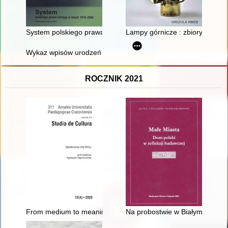
System polskiego prawa celnego w latach 1918-2004
Lampy górnicze : zbiory Muzeu
Wykaz wpisów urodzeń z lat: 1884-1913 w Parafii Prawosławne
ROCZNIK 2021
From medium to meaning : o propagandowych środkach wyrazu w
Na probostwie w Białymstoku : u