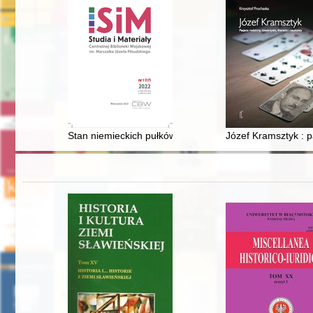
Stan niemieckich pułków pancernych w czerwcu 1941 ro
Józef Kramsztyk : pa