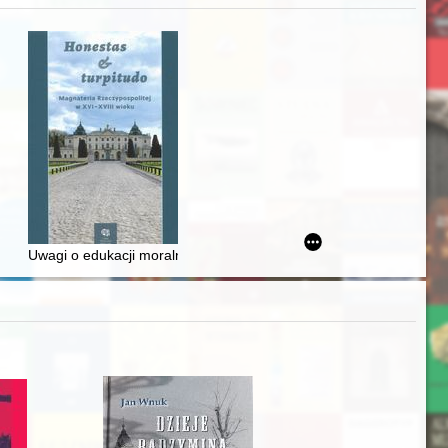
zczaństwa w 2. poł. XIX w
awskiego od średniowiecza do dziś
Uwagi o edukacji moralnej synów szlacheckich w XVI-wiecznej Rze