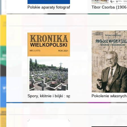
Polskie aparaty fotograficzne 1933-1985 : katalog, cenn
Tibor Csorba (1906-
Spory, kłótnie i bójki : sprawy obyczajowe toczone p
Pokolenie własnych 