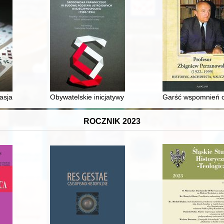
ku przed operacją "Barbarossa" = The condition of the German Panzer
sjans rodzinny, towarzyski, literacki i naukowy
Obywatelskie inicjatywy ustawodawcze "Solidarności"
Garść wspomnień o
ROCZNIK 2023