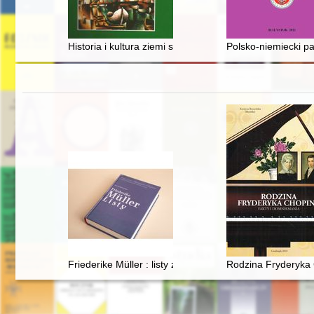
Historia i kultura ziemi sławieńskiej. T. 15,
Polsko-niemiecki pa
Friederike Müller : listy z Paryża 1839-1845 : nauczan
Rodzina Fryderyka 