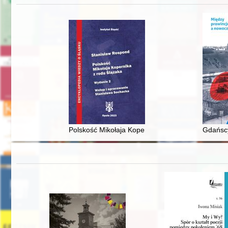
Polskość Mikołaja Kopernika z rodu Ślązaka
Gdańscy