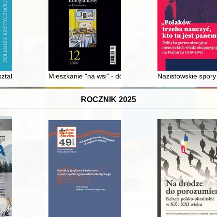
e i wnętrzach w pierwszej połowie XIX w. na przykładzie ratusza w Sie
ształt poezji pomiędzy pokoleniem '68 a pokoleniami wcześniejszymi
Mieszkanie "na wsi" - dobrodziejstwo czy fatum czyhaj
Nazistowskie spory
ROCZNIK 2025