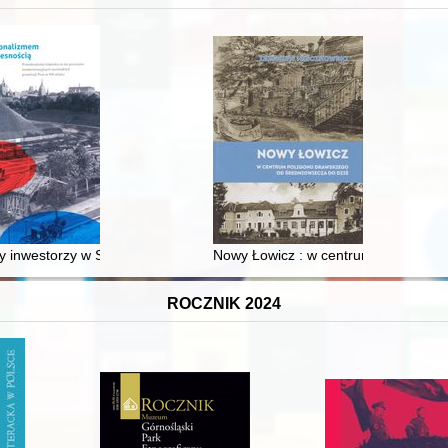
 inwestorzy w Sopocie : prestiż finansowy i towarzyski lokalnego mies
Nowy Łowicz : w centrum poligonu dr
ROCZNIK 2024