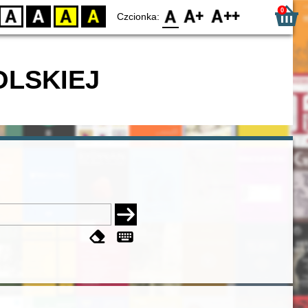
0
D
BW
YB
BY
F0
F1
F2
Czcionka:
OLSKIEJ