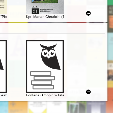
ymi na Łotwie w latach 1928-1939
 "Pielgrzymki Józefa Goja do Ziemi Świętej w 1902 i 1905 roku : studia 
Kpt. Marian Chruściel (1906-1938) : z II Gimnazju
ej uczennicy
 Maciej Żurowski [1915-2003]
mieszka B[r]zowski?" - glosa do datowania korespondencji Chopina
Fontana i Chopin w listach