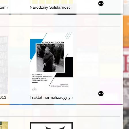
stii żydowskiej w niepublikowanej powieści "Żółte róże" Emmy Jeleńsk
umienia : relacje polsko-ukraińskie w XX i XXI wieku
Narodziny Solidarności na Dolnym Śląsku
 I wojny światowej
2013 roku
Traktat normalizacyjny między Polską a RFN z 7 grudn