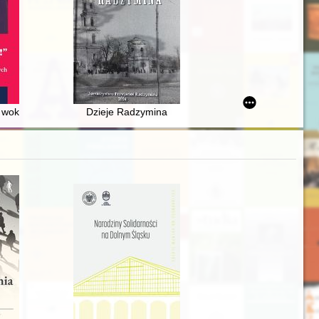
rpcu
ące na sędziów i adwokatów na ziemiach byłej dzielnicy pruskiej?
 wokół polityki germanizacyjnej w Okręgu Rzeszy Gdańsk-Prusy Zacho
Dzieje Radzymina