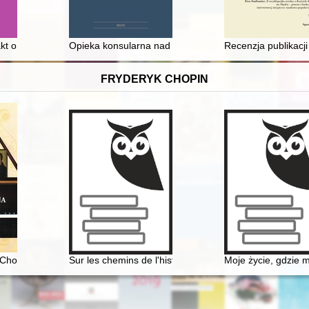
kt o nieagresji z 1934 r. – geneza i przegląd postanowień
Opieka konsularna nad polskimi emigrantami sezonow
Recenzja publikacji
FRYDERYK CHOPIN
ie i otoczenie Fryderyka Chopina w świetle korespondencji jego ulubion
Chopina. Fakty i domniemania
Sur les chemins de l'histoire littéraire. En hommage à
Moje życie, gdzie 