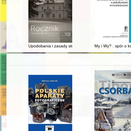
Upodobania i zasady stosowania kolorów w architekturz
My i Wy? : spór o k