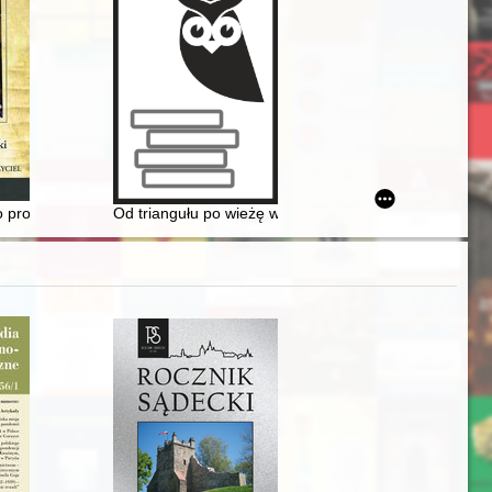
 Regiments in june 1941 before operation "Barbarossa"
 profesorze Zbigniewie Perzanowskim
Od triangułu po wieżę widokową : zmiany na szczycie 