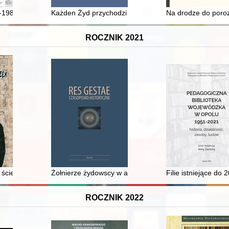
ik
1985) : widoki polskie węgierskim okiem
Każden Żyd przychodzi już na świat łajdakiem" : o kwe
Na drodze do poroz
ROCZNIK 2021
rzed kleczewskim sądem wójtowskim (1638-1648)
ścieżek : Wolność i Niezawisłość
Żołnierze żydowscy w armii austro-węgierskiej podczas
Filie istniejące do 
ROCZNIK 2022