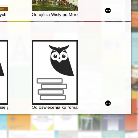
 (druga połowa XVIII - początek XX wieku)
jątek miejski
nych w kampanii letniej 1531 r. = Mobilization of mercenaries in the s
Od ujścia Wisły po Morze Czarne : handlowo-gospodarcz
zji 60. urodzin prof. dr. hab. Krzysztofa A. Kuczyńskiego
się przede wszystkim damom... Chopin i kobiety
Od oświecenia ku romantyzmowi i dalej... Autorzy, dzieł