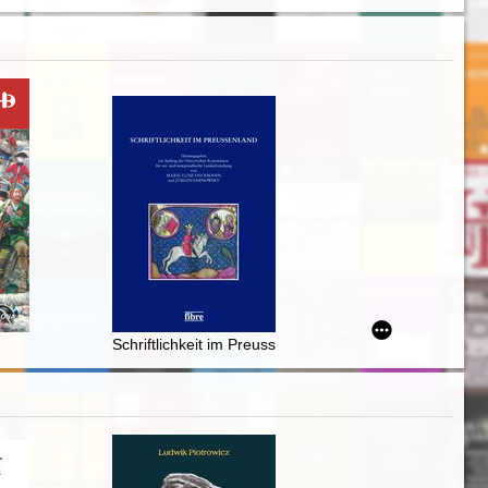
zykładzie Białegostoku i Grodna)
ięci kulturowej w studiach krytycznych Cezarego Jellenty
Schriftlichkeit im Preussenland