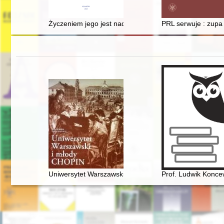
Życzeniem jego jest nadać mu imię Wincenty Kadłubek" 
PRL serwuje : zupa "
Uniwersytet Warszawski i młody Chopin
Prof. Ludwik Konce