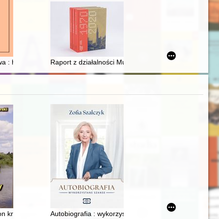
: historia historiografii a historia idei (i nauki)
Raport z działalności Muzeum Gdańska za lata 1970-
on krajoznawczy
Autobiografia : wykorzystane szanse