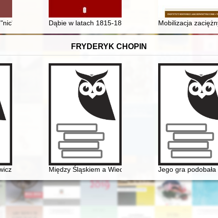
: imię i kult błogosławionego Wincentego w świetle ksiąg metrykalnych
nic", schab z mortadeli, sałatka "byle co"
Dąbie w latach 1815-1866 : administracja, finanse i ma
Mobilizacja zacięż
FRYDERYK CHOPIN
wicz (1790-1857). Nauczyciel Fryderyka Chopina
Między Śląskiem a Wiedniem. Księga jubileuszowa z oka
Jego gra podobała 