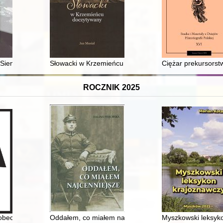
dwóch polskich klubów na Litwie (1926-2014)
Sienkiewicza
Słowacki w Krzemieńcu doczytywany
Ciężar prekursorstwa 
ROCZNIK 2025
obec systemów totalitarnych w latach 1923-1939
Oddałem, co miałem najcenniejsze
Myszkowski leksyk