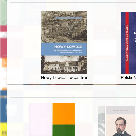
Nowy Łowicz : w centrum poligonu drawskiego od
Polskoś