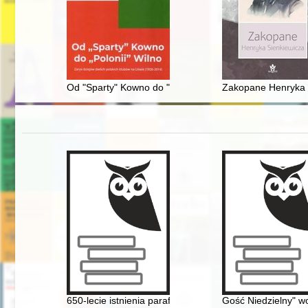
Od "Sparty" Kowno do "Polonii" Wilno : zarys dziejów 
Zakopane Henryka 
650-lecie istnienia parafii : Płonka Kościelna
Gość Niedzielny" w