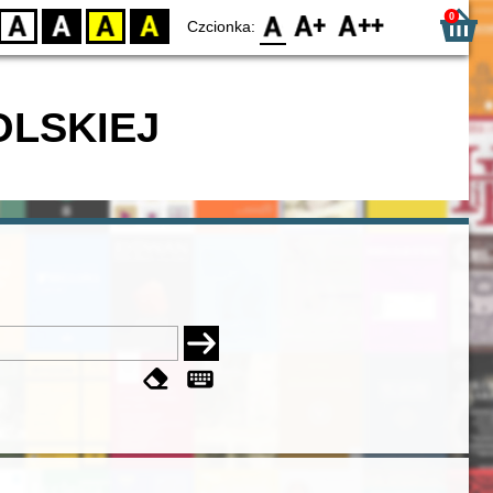
0
D
BW
YB
BY
F0
F1
F2
Czcionka:
OLSKIEJ