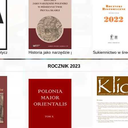
ncie zachodnim w latach 1914-1915 = Bayonians : the first Polish unit
otyczna na łamach "Ateneum Kapłańskiego" w okresie jego redagowani
Historia jako narzędzie polemiki w piśmiennictwie Piotr
Sukiennictwo w śre
ROCZNIK 2023