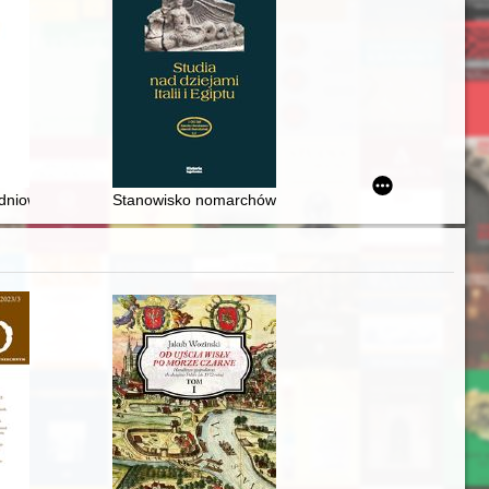
 fighting on the Western Front 1914-1915
a przez księdza Stefan Wyszyńskiego
a Skargi
dniowiecznej Polsce- recenzja]
Stanowisko nomarchów w administracji Egiptu w okres