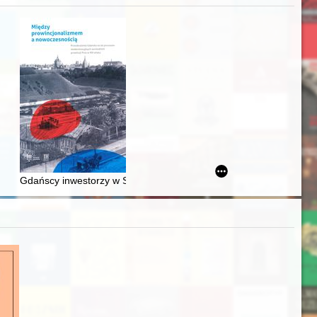
acheckich w XVI-wiecznej Rzeczypospolitej
Gdańscy inwestorzy w Sopocie : prestiż finansowy i towarzyski lo