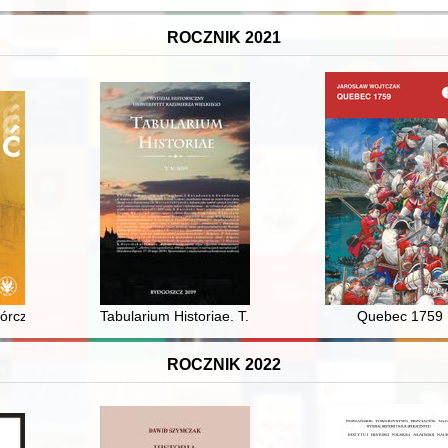
ROCZNIK 2021
 administrowanych przez "Ober-Ost" w latach I wojny światowej (na pr
órczej psyche Słowackiego" : pamięć o Słowackim oraz mechanizmy pam
Tabularium Historiae. T. 5 (2019)
Quebec 1759
ROCZNIK 2022