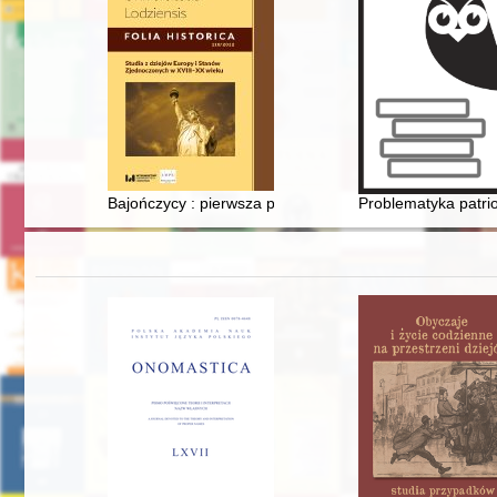
Bajończycy : pierwsza polska jednostka walcząca na fro
Problematyka patri