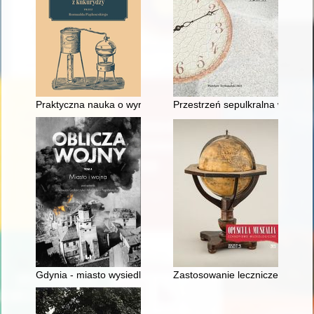
Praktyczna nauka o wyrabianiu wódki z kukurydzy to jest: jak 
Przestrzeń sepulkralna w Gadce
Gdynia - miasto wysiedlone (1939-1942)
Zastosowanie lecznicze i kosme