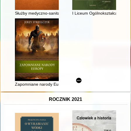
Służby medyczno-sanitarne w armiach Rzeczypospolitej w cza
I Liceum Ogólnokształcące im. 
Zapomniane narody Europy
ROCZNIK 2021