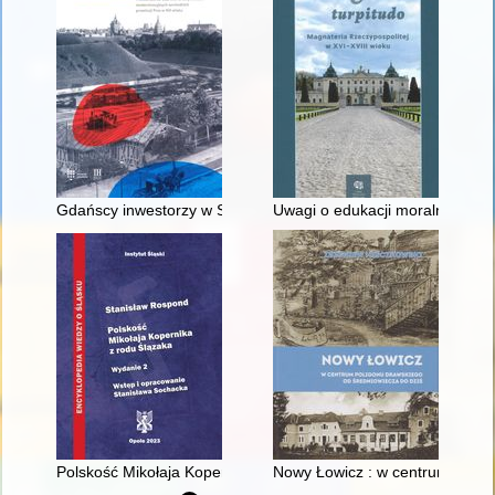
Gdańscy inwestorzy w Sopocie : prestiż finansowy i towarzyski
Uwagi o edukacji moralnej synó
Polskość Mikołaja Kopernika z rodu Ślązaka
Nowy Łowicz : w centrum polig