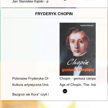
Jan Stanisław Kątski - przykład żołnierza, polityka i literata I p
FRYDERYK CHOPIN
Polonaise Fryderyka Chopina. Zagadka inicjalnej figury dźwię
Chopin - geniusz cierpiący
Kultura artystyczna Uniwersytetu Warszawskiego. Ars et educa
Age of Chopin, The. Interdiscipl
Bazgrze iak Kura" czyli Fryderyk Chopin i powstańcy listopad