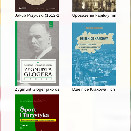
Jakub Przyłuski (1512-1554) : zarys życia i twórczości literackie
Uposażenie kapituły mniejszej k
Zygmunt Gloger jako osobowość twórcza : wytyczanie dróg po
Dzielnice Krakowa : ich rola i