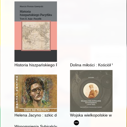
Historia hiszpańskiego Pacyfiku. T. 2,
Dolina miłości : Kościół Wnie
Helena Jacyno : szkic do portretu
Wojska wielkopolskie w fotograf
Wspomnienia Sybiraków : zbiór tekstów źródłowych. Cz. 1