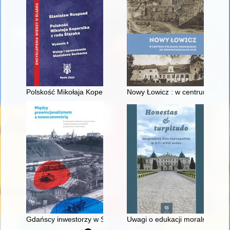
Polskość Mikołaja Kopernika z rodu Ślązaka
Nowy Łowicz : w centrum polig
Gdańscy inwestorzy w Sopocie : prestiż finansowy i towarzyski
Uwagi o edukacji moralnej synó