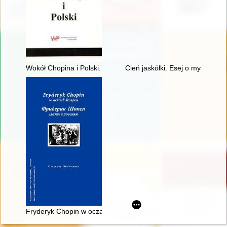
Wokół Chopina i Polski. Siedem szkiców
Cień jaskółki. Esej o myślach C
Fryderyk Chopin w oczach Rosjan. Antologia. Friderik źopen g