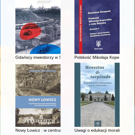
Gdańscy inwestorzy w Sopocie : prestiż finansowy i towarzyski
Polskość Mikołaja Kopernika z 
Nowy Łowicz : w centrum poligonu drawskiego od średniowiecz
Uwagi o edukacji moralnej synó