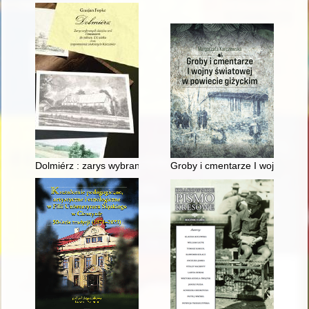
Dolmiérz : zarys wybranych dziejów wsi Donimierz do połow
Groby i cmentarze I wojny świa