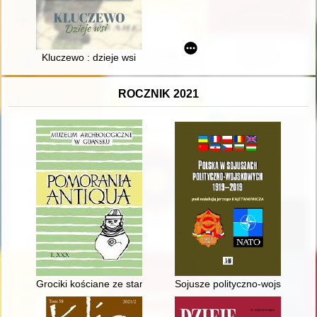
Kluczewo : dzieje wsi
ROCZNIK 2021
Grociki kościane ze stanowiska Markowice 9, gm. Strzelno, po
Sojusze polityczno-wojskowe Po