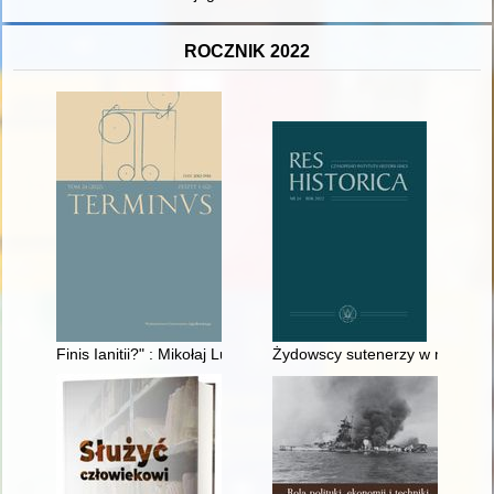
ROCZNIK 2022
Finis Ianitii?" : Mikołaj Lubomirski’s "supplementum" to Kleme
Żydowscy sutenerzy w międzywoj