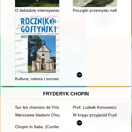
O dekadzie intensywnego rozwoju naukowego : Wydział Etnolog
Początki przemysłu naftowego w 
Kultura, natura i surowce : niemiecka polityka społeczno-gosp
FRYDERYK CHOPIN
Sur les chemins de l'histoire littéraire. En hommage à Maciej 
Prof. Ludwik Koncewicz (1790-
Warszawa śladami Chopina. Spacerownik
W kręgu przyjaciół Fryderyka C
Chopin in Italia. (Conferenze tenute nella Bibliotheca e Centr