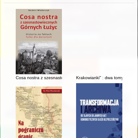
Cosa nostra z szesnastowiecznych Górnych Łużyc : historia na 
Krakowianki" : dwa tomy "zadumie