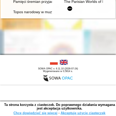
Pamięci śremian przyjaciół Fryderyka Chopina oraz miłośników
The Parisian Worlds of Frédéri
Topos narodowy w muzyce polskiej pierwszej połowy XIX wieku
SOWA OPAC v. 6.11.10 (2026-07-24)
Wygenerowano w 0,5814 s.
Ta strona korzysta z ciasteczek. Do poprawnego działania wymagana
jest akceptacja użytkownika.
Chcę dowiedzieć się więcej
∙
Akceptuję użycie ciasteczek