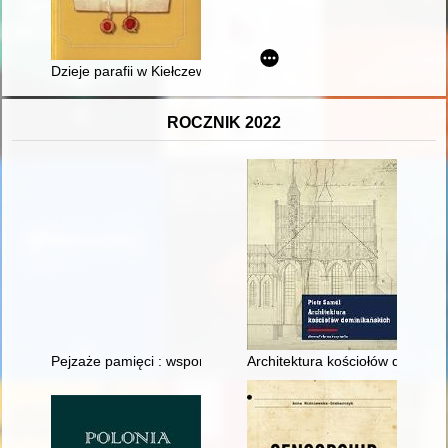
Dzieje parafii w Kiełczewicach : suplement
ROCZNIK 2022
Pejzaże pamięci : wspomnienia uczennic z lat 1969-1973 jako
Architektura kościołów dominik