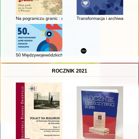
Na pograniczu granic : dzieje parafii pw. św. Urszuli w Wilczyni
Transformacja i archiwa : od t
50 Międzywojewódzkich Sejmików Wiejskich Zespołów Teatral
ROCZNIK 2021