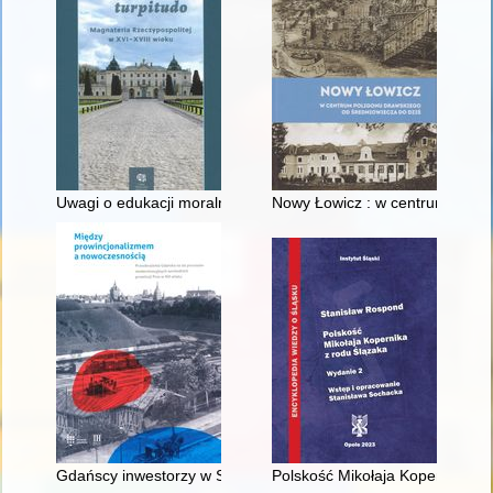
Uwagi o edukacji moralnej synów szlacheckich w XVI-wiecznej 
Nowy Łowicz : w centrum polig
Gdańscy inwestorzy w Sopocie : prestiż finansowy i towarzyski
Polskość Mikołaja Kopernika z 