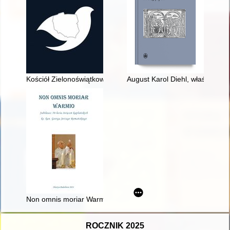
Kościół Zielonoświątkowy w RP wobec kwestii współpracy sw
August Karol Diehl, właściciel
Non omnis moriar Warmio : jubileusz 50-lecia święceń kapłań
ROCZNIK 2025