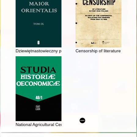
Dziewiętnastowieczny projekt herbu Rychwała : wyrozumowana 
Censorship of literature in post-
National Agricultural Censuses in Poland from 1921-2010 : evolu