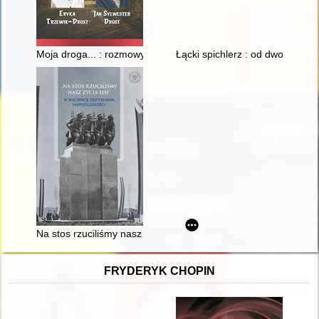
Moja droga... : rozmowy Arkadiusza Oleksaka. Cz. 5
Łącki spichlerz : od dworskich 
Na stos rzuciliśmy nasz życia los" : w rocznicę odzyskania niep
FRYDERYK CHOPIN