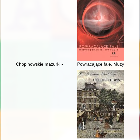
Chopinowskie mazurki - czyli folklor a pojęcie muzyki narodowe
Powracające fale. Muzyka pols