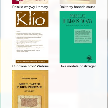
Polskie wpływy i tematy na łamach pierwszych gazet białorusk
Doktorzy honoris causa Uniwers
Cudowna broń" Wehrmachtu przeciwko powstańcom warszawski
Dwa modele postrzegania histor