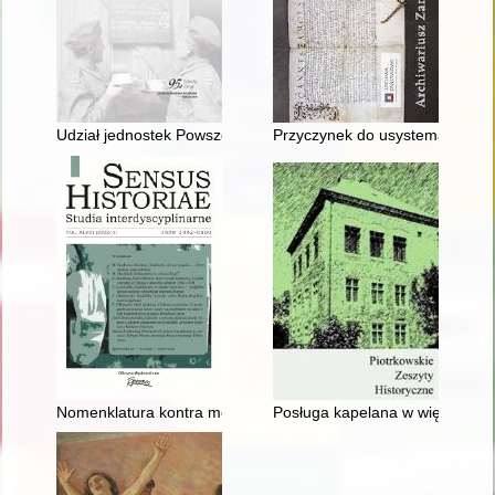
Udział jednostek Powszechnej Organizacji "Służba Polsce" w prze
Przyczynek do usystematyzowani
Nomenklatura kontra modernizatorzy: walka o władzę w Odes
Posługa kapelana w więzieniu św