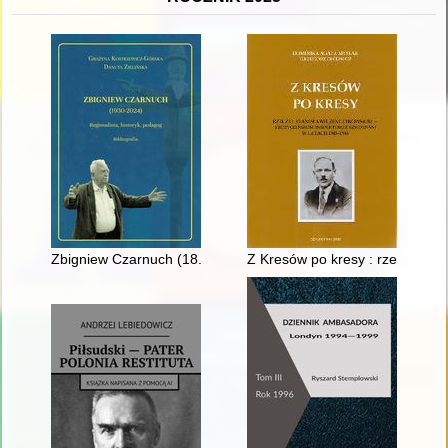
Zbigniew Czarnuch (18.03.1930 - 22.09.2024) : regionalista, his
Z Kresów po kresy : rzecz o St