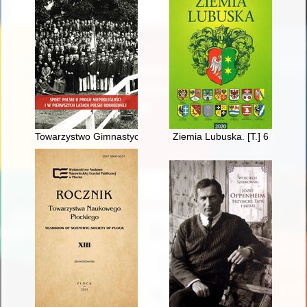
Towarzystwo Gimnastyczne "Sokół" w Wielkopolsce w walkach o
Ziemia Lubuska. [T.] 6