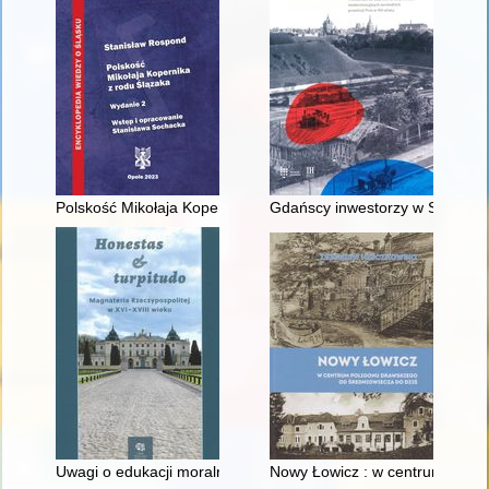
Polskość Mikołaja Kopernika z rodu Ślązaka
Gdańscy inwestorzy w Sopocie :
Uwagi o edukacji moralnej synów szlacheckich w XVI-wiecznej 
Nowy Łowicz : w centrum polig