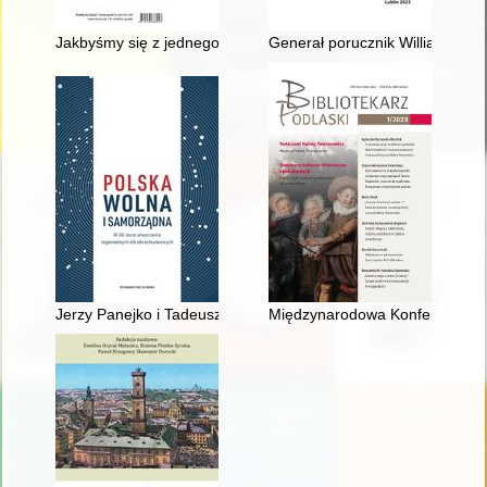
Jakbyśmy się z jednego jajka wykluli" : Czesław Miłosz w kręg
Generał porucznik William P. 
Jerzy Panejko i Tadeusz Bigo oraz "spór" o istotę samorządu t
Międzynarodowa Konferencja Nauk