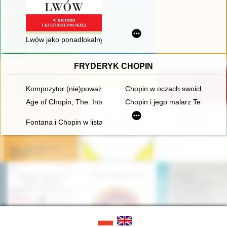
Lwów jako ponadlokalny ośrodek polskiego życia muzycznego w
FRYDERYK CHOPIN
Kompozytor (nie)poważny. Poczucie humoru Fryderyka Chopi
Chopin w oczach swoich uczni
Age of Chopin, The. Interdisciplinary inquiries
Chopin i jego malarz Teofil Kwi
Fontana i Chopin w listach