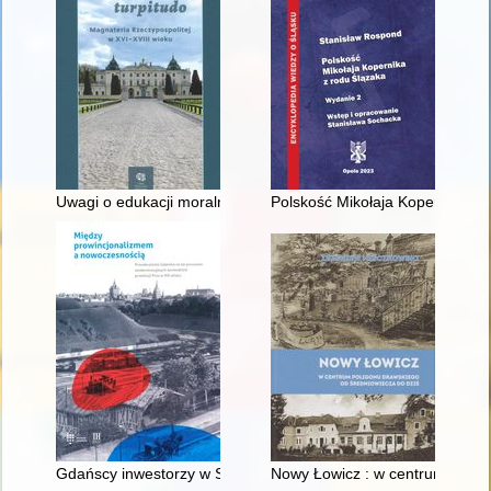
Uwagi o edukacji moralnej synów szlacheckich w XVI-wiecznej 
Polskość Mikołaja Kopernika z 
Gdańscy inwestorzy w Sopocie : prestiż finansowy i towarzyski
Nowy Łowicz : w centrum polig