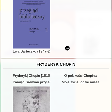
Ewa Barteczko (1947-2023)
FRYDERYK CHOPIN
Fryderyk] Chopin [1810-1849] i George Sand [1804-1876] miło
O polskości Chopina
Pamięci śremian przyjaciół Fryderyka Chopina oraz miłośników
Moje życie, gdzie mieszka B[r]