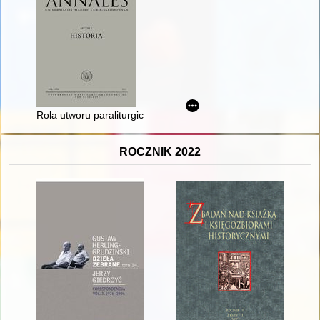
Rola utworu paraliturgicznego "Krestnaja piesń" w prawosławn
ROCZNIK 2022