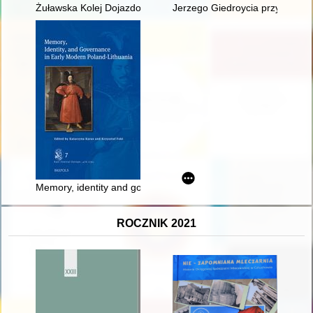
Żuławska Kolej Dojazdowa
Jerzego Giedroycia przygoda z
Memory, identity and governance in early modern Poland-Lith
ROCZNIK 2021