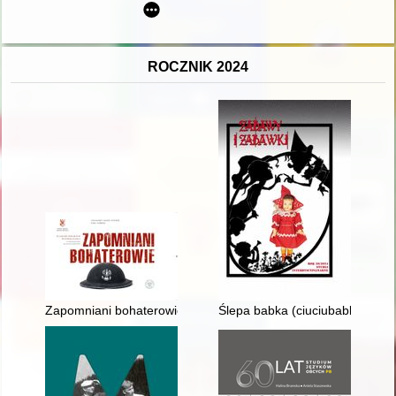
ROCZNIK 2024
Zapomniani bohaterowie : śladami polskich wyzwolicieli: z A
Ślepa babka (ciuciubabka) : his