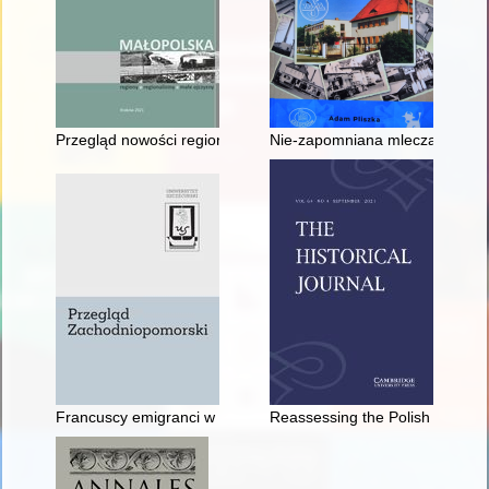
Przegląd nowości regionalnych Czytelni Zbiorów o Krakowie i 
Nie-zapomniana mleczarnia : hi
Francuscy emigranci w pruskiej kolonii Wymysłów w latach 17
Reassessing the Polish Brethren