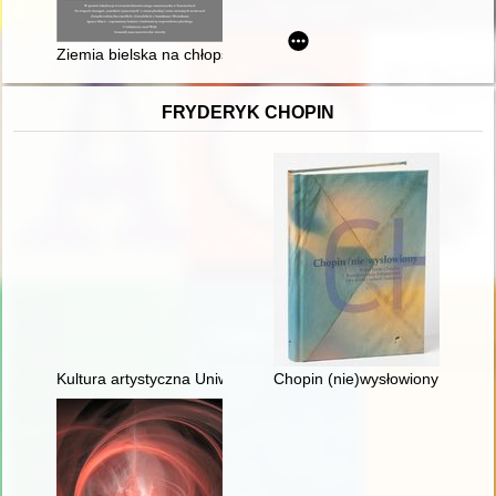
Ziemia bielska na chłopski rozum : zapiski subiektywne. Cz. 3
FRYDERYK CHOPIN
Kultura artystyczna Uniwersytetu Warszawskiego. Ars et educa
Chopin (nie)wysłowiony : wokół