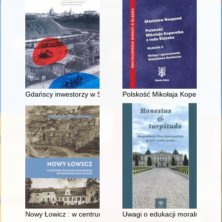
Gdańscy inwestorzy w Sopocie : prestiż finansowy i towarzyski
Polskość Mikołaja Kopernika z 
Nowy Łowicz : w centrum poligonu drawskiego od średniowiecz
Uwagi o edukacji moralnej synó