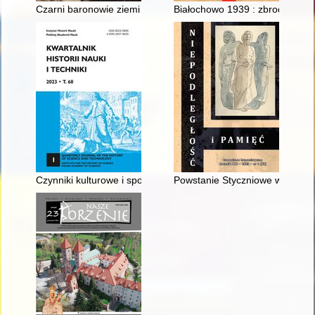
Czarni baronowie ziemi radłowskiej : rzecz o żołnierzach-górn
Białochowo 1939 : zbrodnia bez
Czynniki kulturowe i społeczno-polityczne wpływające na wyst
Powstanie Styczniowe w panora