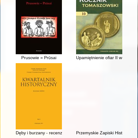
Prusowie = Prūsai
Upamiętnienie ofiar II wojny ś
Dęby i burzany - recenzja]
Przemyskie Zapiski Historyczne 