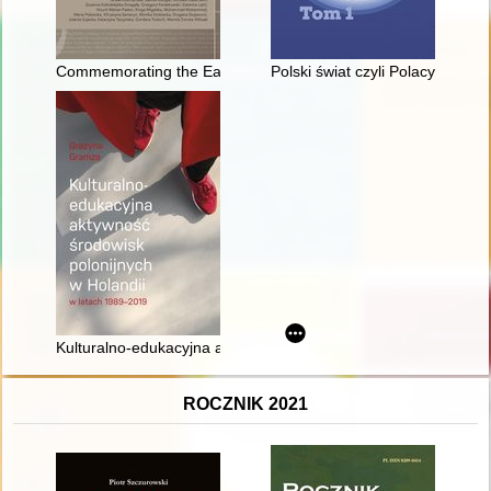
Commemorating the Eastern European Jewish past through lands
Polski świat czyli Polacy na świ
Kulturalno-edukacyjna aktywność środowisk polonijnych w Hol
ROCZNIK 2021