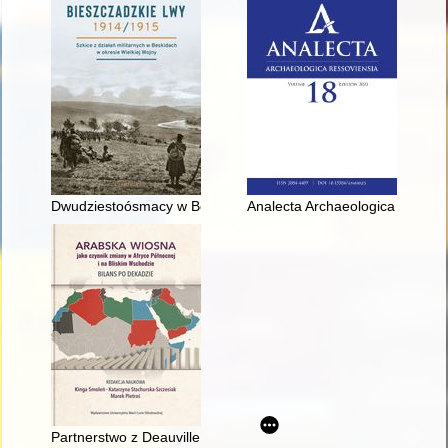
Dwudziestoósmacy w Beskidzie Niskim : mit czechosłowackich l
Analecta Archaeologica Ressovi
Partnerstwo z Deauville i Fundusz Transformacji - bilans po d