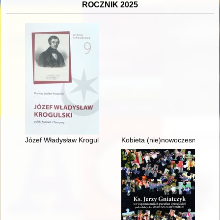
ROCZNIK 2025
Józef Władysław Krogulski : polski Mozart z Tarnowa
Kobieta (nie)nowoczesna : wize