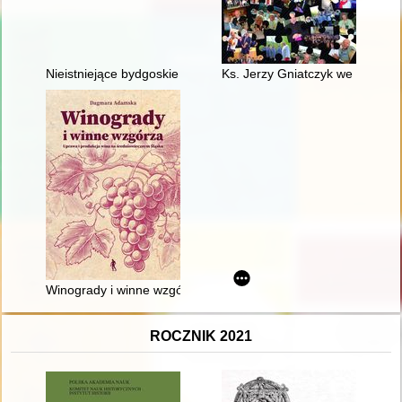
Nieistniejące bydgoskie pomniki i tablice pamiątkowe
Ks. Jerzy Gniatczyk we wspomnie
Winogrady i winne wzgórza : uprawa i produkcja wina na śred
ROCZNIK 2021