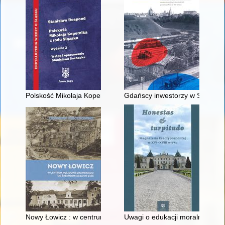
Polskość Mikołaja Kopernika z rodu Ślązaka
Gdańscy inwestorzy w Sopocie :
Nowy Łowicz : w centrum poligonu drawskiego od średniowiecz
Uwagi o edukacji moralnej synó