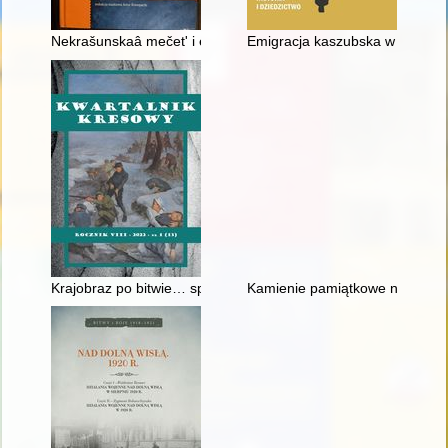
Nekrašunskaâ mečetʹ i ee parafiâ na različnyh ètapah istoričes
Emigracja kaszubska w Stanach Z
Krajobraz po bitwie… spojrzenie na Bieszczady po Wielkiej Wo
Kamienie pamiątkowe na 100-lec