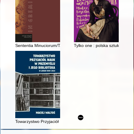
Sententia Minuciorum/Tabula Polcevera" from 117 BCE : arbitra
Tylko one : polska sztuka bez m
Towarzystwo Przyjaciół Nauk w Przemyślu i jego biblioteka w 