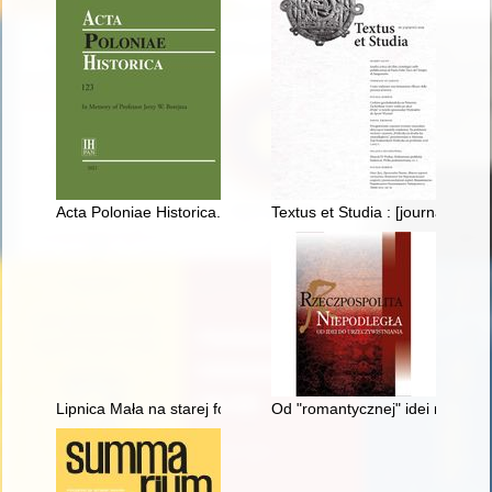
Acta Poloniae Historica. [T.] 123 (2021)
Textus et Studia : [journal of th
Lipnica Mała na starej fotografii
Od "romantycznej" idei niepodle