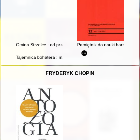
Gmina Strzelce : od przeszłości do teraźniejszości
Pamiętnik do nauki harmonii" (
Tajemnica bohatera : materiały edukacyjne do filmu animowane
FRYDERYK CHOPIN