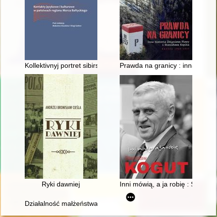
Kollektivnyj portret sibirskih katolikov načala XIX veka na osno
Prawda na granicy : inna histo
Ryki dawniej
Inni mówią, a ja robię : Stanisł
Działalność małżeństwa Biedrawów na rzecz Mazurów działdo