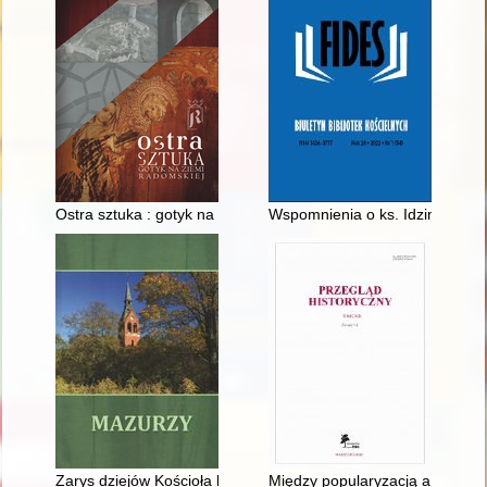
Ostra sztuka : gotyk na ziemi radomskiej
Wspomnienia o ks. Idzim Radzi
Zarys dziejów Kościoła luterańskiego na Mazurach
Między popularyzacją a "naukow