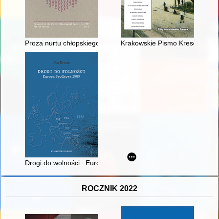
Proza nurtu chłopskiego wobec hegemonicznego dyskursu o prz
Krakowskie Pismo Kresowe. R. 
Drogi do wolności : Europa Środkowa 1989
ROCZNIK 2022