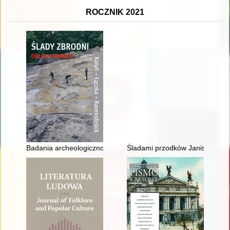
ROCZNIK 2021
Badania archeologiczno-ekshumacyjne mogił polskich oficerów
Śladami przodków Janiszewskic