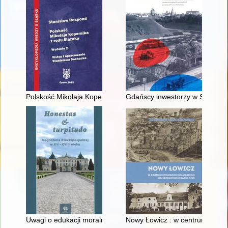
Polskość Mikołaja Kopernika z rodu Ślązaka
Gdańscy inwestorzy w Sopocie :
Uwagi o edukacji moralnej synów szlacheckich w XVI-wiecznej 
Nowy Łowicz : w centrum polig