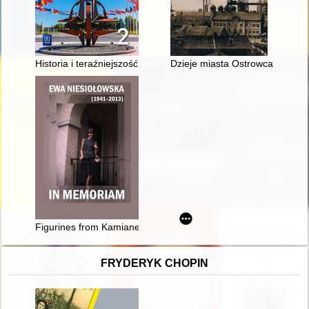
Historia i teraźniejszość 2 : podręcznik : liceum i technikum :
Dzieje miasta Ostrowca Święto
Figurines from Kamianets-Podilskyi (Tatarysky) = Figurki z Ka
FRYDERYK CHOPIN