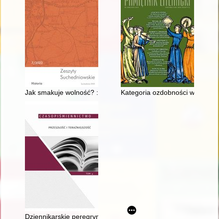
Jak smakuje wolność? : kilka przykładów na niejednoznacznoś
Kategoria ozdobności w retoryc
Dziennikarskie peregrynacje Prezes Związku Pisarzy Polskich