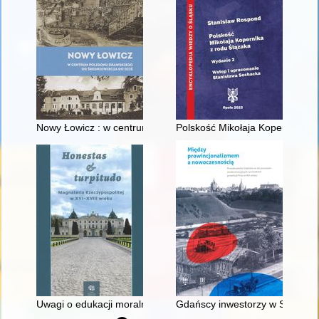
Nowy Łowicz : w centrum poligonu drawskiego od średniowiecz
Polskość Mikołaja Kopernika z 
Uwagi o edukacji moralnej synów szlacheckich w XVI-wiecznej 
Gdańscy inwestorzy w Sopocie :