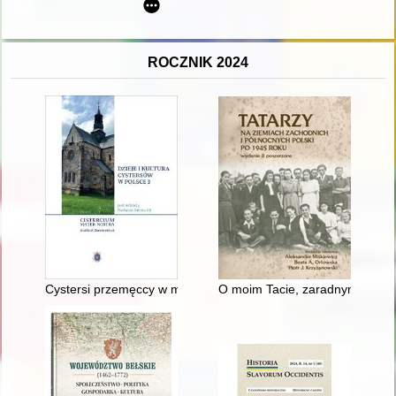
ROCZNIK 2024
Cystersi przemęccy w momencie kasaty ich opactwa w 1836 roku 
O moim Tacie, zaradnym "wilku 