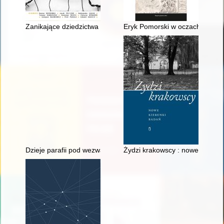
Zanikające dziedzictwa : Kilka słów o kozielskiej wsi. Cz. 1
Eryk Pomorski w oczach Szwed
Dzieje parafii pod wezwaniem Najświętszego Serca Pana Jez
Żydzi krakowscy : nowe kierunk