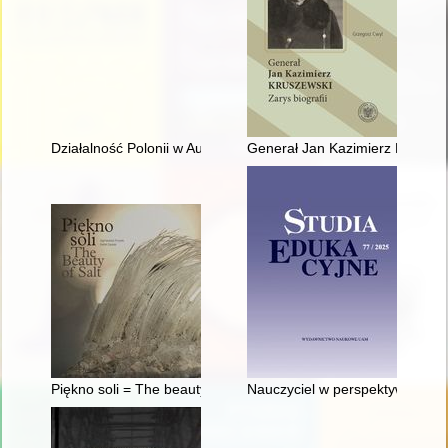
Działalność Polonii w Austrii na przełomie XX i XXI wieku. T. 2
Generał Jan Kazimierz Kruszewsk
Piękno soli = The beauty of salt
Nauczyciel w perspektywie czas