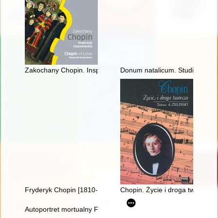
Zakochany Chopin. Inspiracje mazowieckie. Chopin in love. Ma
Donum natalicum. Studia Thadd
Fryderyk Chopin [1810-1849] i jego muzyka
Chopin. Życie i droga twórcza
Autoportret mortualny Fryderyka Chopina. Próba analizy stylis