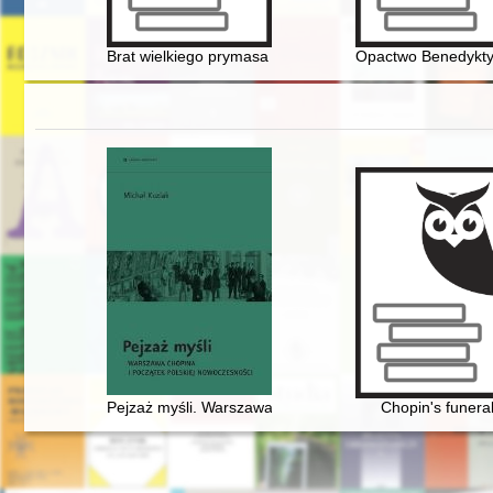
Brat wielkiego prymasa Polski Jan Hlond (1886-1940) - 
Opactwo Benedyktyn
Pejzaż myśli. Warszawa Chopina i początek polskiej n
Chopin's funera