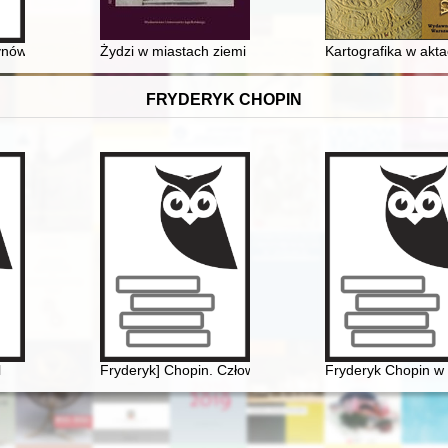
działacz katolicki i narodowy na Śląsku
ów w Sieciechowie : kasata klasztoru i dziedzictwo kulturowe
Żydzi w miastach ziemi sanockiej pod koniec XVIII wieku
Kartografika w ak
FRYDERYK CHOPIN
owoczesności
l
Fryderyk] Chopin. Człowiek, dzieło, rezonans
Fryderyk Chopin w