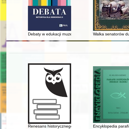
Debaty w edukacji muzealnej
Walka senatorów du
Renesans historycznego Miasta Żydowskiego na krako
Encyklopedia parafii 