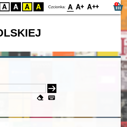
0
D
BW
YB
BY
F0
F1
F2
Czcionka:
OLSKIEJ