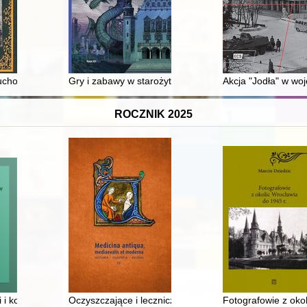
chownych o utrzymanie polskiego zwierzchnictwa w Kościele pomorski
Gry i zabawy w starożytnej Mezopotamii
Akcja "Jodła" w wo
ROCZNIK 2025
wskim Kazimierzu
i kościołów diecezji ełckiej. T. 3,
Oczyszczające i lecznicze właściwości wody w świetle te
Fotografowie z oko