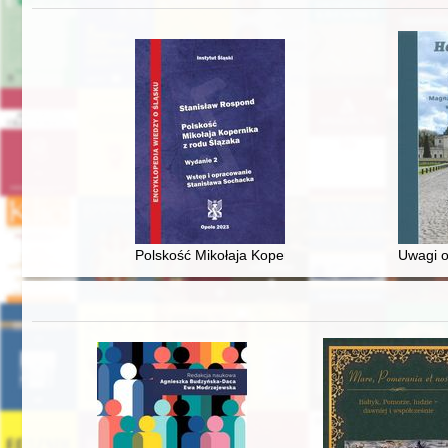
Polskość Mikołaja Kopernika z rodu Ślązaka
Uwagi o