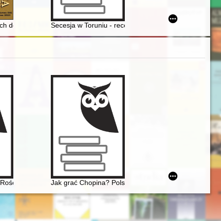
 - liczebność, rozmieszczenie, pozycja społeczno-prawna = Jews in the c
tach dotyczących Kielc w zespole Komisja Rządowa Spraw Wewnętrzn
Secesja w Toruniu - recenzja]
 Rościszewie
Jak grać Chopina? Polska krytyka muzyczna o wykon