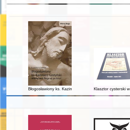
Błogosławiony ks. Kazimierz Gostyński : wierny woli Bo
Klasztor cysterski 