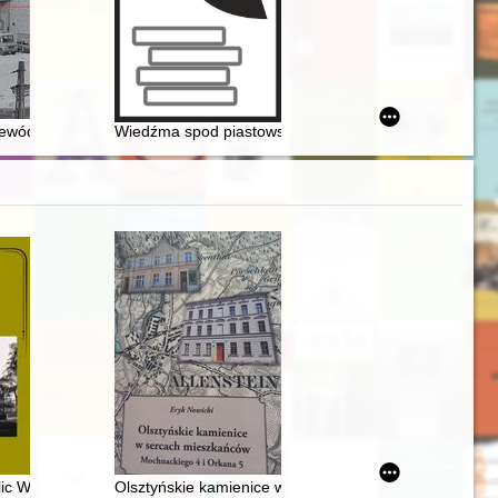
m w I połowie XVI w
jewództwie ciechanowskim : przygotowania i przebieg w świetle materi
Wiedźma spod piastowskiego dębu i inne opowieści z 
kstów biblijnych i pozabiblijnych
lic Wrocławia do 1945 r
Olsztyńskie kamienice w sercach mieszkańców : Moch