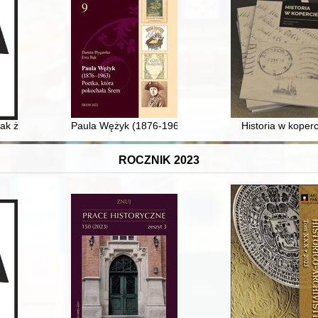
Austro-Hungary at the end of the First World War and at the time of dis
nak życie : wystawa malarstwa w 80. rocznicę zagłady otwockich Żydów = l
Paula Wężyk (1876-1963) : poetka, która pokochała Ś
Historia w koperc
ROCZNIK 2023