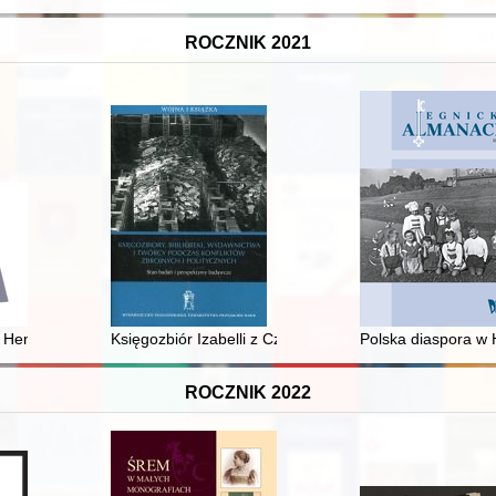
ROCZNIK 2021
ga aż po krzyż
w Henrykowie : historia - współczesność - przyszłość
Księgozbiór Izabelli z Czartoryskich Działyńskiej i jego
Polska diaspora w 
ROCZNIK 2022