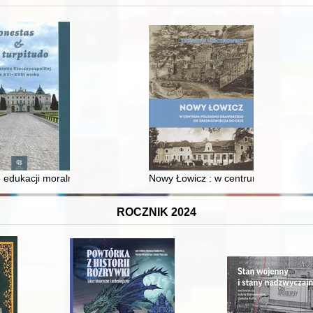
 edukacji moralnej synów szlacheckich w XVI-wiecznej Rzeczypospolite
Nowy Łowicz : w centrum poligonu dr
ROCZNIK 2024