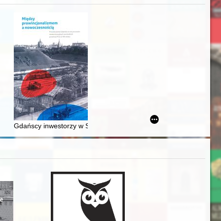
j
awskiego od średniowiecza do dziś
Gdańscy inwestorzy w Sopocie : prestiż finansowy i towarzyski lo