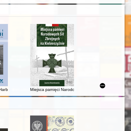
 losy podczas drugiej wojny światowej
Harbinie na łamach wybranej polskiej prasy w latach 30. XX w
Miejsca pamięci Narodowych Sił Zbrojnych na Kielecc