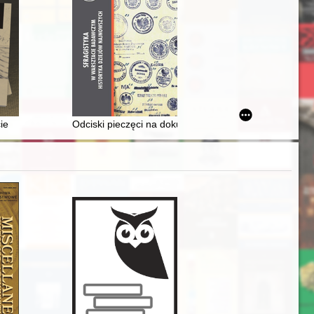
solution of the Habsburg Monarchy
ife, after all : exhibition of paintings for the 80th anniversary of th
rem
ie
Odciski pieczęci na dokumentacji medycznej naczelne