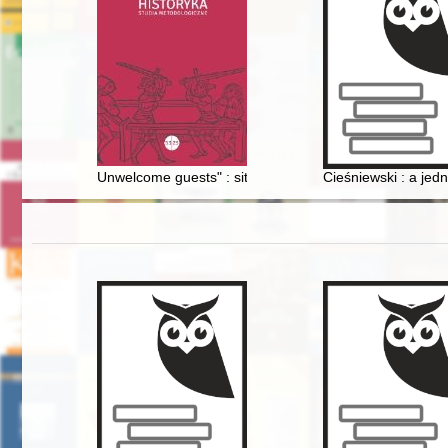
Unwelcome guests" : situation of Galician refugees in 
Cieśniewski : a jed