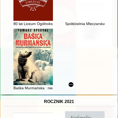
80 lat Liceum Ogólnokształcącego im. Heliodora Święcickiego
Spółdzielnia Mleczarska Mlekpo
Baśka Murmańska : niezwykła niedźwiedzica Wojska Polskieg
ROCZNIK 2021