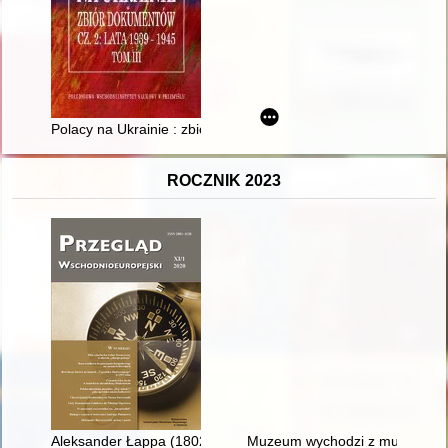
Polacy na Ukrainie : zbiór dokumentów. Cz. 2, T. 3
ROCZNIK 2023
Aleksander Łappa (1802-1869) - ostatni marszałek szlachty gube
Muzeum wychodzi z murów, cz