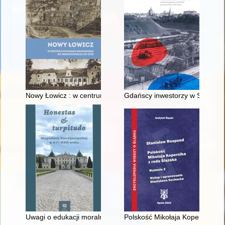
Nowy Łowicz : w centrum poligonu drawskiego od średniowiecz
Gdańscy inwestorzy w Sopocie :
Uwagi o edukacji moralnej synów szlacheckich w XVI-wiecznej 
Polskość Mikołaja Kopernika z 