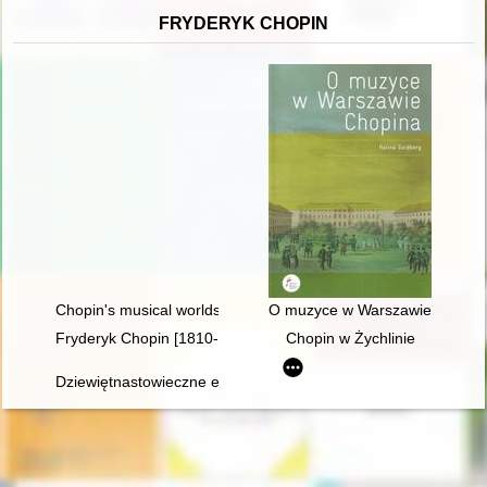
FRYDERYK CHOPIN
Chopin's musical worlds the 1840's
O muzyce w Warszawie Chopin
Fryderyk Chopin [1810-1949]
Chopin w Żychlinie
Dziewiętnastowieczne edycje dzieł Fryderyka Chopina jako aspek