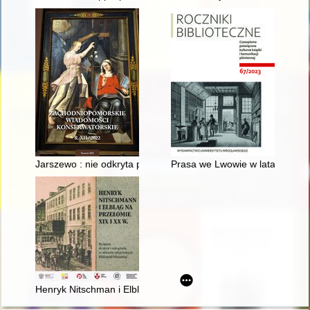
Jarszewo : nie odkryta perełka Ziemi Kamieńskiej : powojenne
Prasa we Lwowie w latach 1918
Henryk Nitschman i Elbląg na przełomie XIX i XX w. : wystawa 