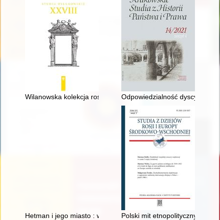
Wilanowska kolekcja roślin egzotycznych w świetle inwentarzy z
Odpowiedzialność dyscyplinarna 
Hetman i jego miasto : w 250 rocznicę śmierci Jana Klemensa 
Polski mit etnopolityczny i Kauk