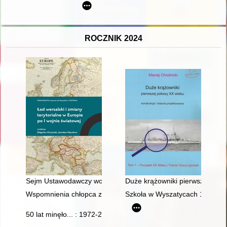
ROCZNIK 2024
Sejm Ustawodawczy wobec rokowań paryskich i traktatu wersa
Duże krążowniki pierwszej połowy
Wspomnienia chłopca z lat wojny i okupacji w Siedlcach
Szkoła w Wyszatycach 1874-2
50 lat minęło... : 1972-2022 : monografia jubileuszowa Zespo