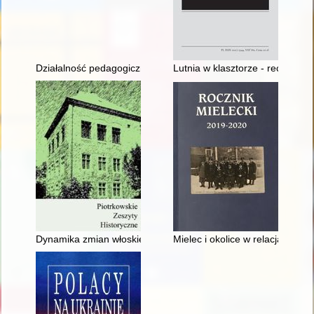
Działalność pedagogiczno-duszpasterska księdza Łukasza Cybika 
Lutnia w klasztorze - recenzja]
Dynamika zmian włoskiego systemu partyjnego po zakończeniu II
Mielec i okolice w relacjach po